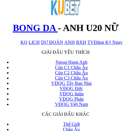
BONG DA
-
ANH U20 NỮ
KQ
LICH
DỰ ĐOÁN
ANH
BXH
TV
Đăng Ký Ngay
x
GIẢI ĐẤU YÊU THÍCH
Ngoại Hạng Anh
Cúp C1 Châu Âu
Cúp C2 Châu Âu
Cúp C3 Châu Âu
VĐQG Tây Ban Nha
VĐQG Đức
VĐQG Italia
VĐQG Pháp
VĐQG Việt Nam
CÁC GIẢI ĐẤU KHÁC
Thế Giới
Châu Âu