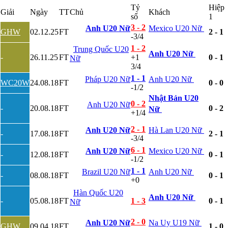
Tỷ
Hiệp
Bỉ
Giải
Ngày
TT
Chủ
Khách
số
1
Croatia
Estonia
3 - 2
Anh U20 Nữ
Mexico U20 Nữ
GHW
02.12.25
FT
2 - 1
Georgia
-3/4
Gibralta
1 - 2
Trung Quốc U20
Hungary
Anh U20 Nữ
-
26.11.25
FT
+1
0 - 1
Nữ
Hy Lạp
3/4
Iceland
1 - 1
Pháp U20 Nữ
Anh U20 Nữ
Ireland
WC20W
24.08.18
FT
0 - 0
-1/2
Israel
Nhật Bản U20
Kazakhstan
0 - 2
Anh U20 Nữ
-
20.08.18
FT
0 - 2
Kosovo
Nữ
+1/4
Latvia
Liechtenstein
2 - 1
Anh U20 Nữ
Hà Lan U20 Nữ
-
17.08.18
FT
2 - 1
Lithuania
-3/4
Luxembourg
6 - 1
Anh U20 Nữ
Mexico U20 Nữ
Malta
-
12.08.18
FT
0 - 1
-1/2
Moldova
1 - 1
Brazil U20 Nữ
Anh U20 Nữ
Montenegro
-
08.08.18
FT
0 - 1
+0
Na Uy
Phần Lan
Hàn Quốc U20
Anh U20 Nữ
Rumany
-
05.08.18
FT
1 - 3
0 - 1
Nữ
San Marino
Serbia
2 - 0
Anh U20 Nữ
Na Uy U19 Nữ
GHW
09.04.18
FT
1 - 0
Slovakia