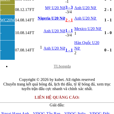
-1
Slovenia
3 - 3
Mỹ U20 Nữ
Anh U20 Nữ
Séc
-
08.12.17
FT
2 - 1
-3/4
Síp
Thổ Nhĩ Kỳ
Nigeria U20 Nữ
Anh U20 Nữ
WC20W
14.08.14
FT
2 - 1
1 - 1
Thụy Sỹ
Thụy Điển
Mexico U20 Nữ
1 - 1
Anh U20 Nữ
Ukraina
-
10.08.14
FT
1 - 0
1
-3/4
Wales
Áo
Hàn Quốc U20
Đan Mạch
1
Anh U20 Nữ
Nữ
-
07.08.14
FT
1 - 1
0 - 1
Đảo Faroe
2
Australia
Nhật Bản
x
Hàn Quốc
TLbongda
Trung Quốc
Arập Xêút
Bahrain
Copyright © 2026 by kubet. All rights reserved
Campuchia
Chuyên trang kết quả bóng đá, lịch thi đấu, tỷ lệ bóng đá, xem trục
Hồng Kông
tuyến trận đấu cực nhanh và chính xác nhất.
Indonesia
Iran
LIÊN HỆ QUẢNG CÁO:
Iraq
Giải đấu:
Jordan
Kuwait
Ngoại Hạng Anh
–
VĐQG Tây Ban
–
VĐQG Italia
–
VĐQG Đức
–