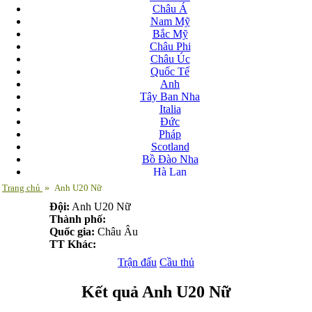
Châu Á
Nam Mỹ
Bắc Mỹ
Châu Phi
Châu Úc
Quốc Tế
Anh
Tây Ban Nha
Italia
Đức
Pháp
Scotland
Bồ Đào Nha
Hà Lan
Nga
Trang chủ
»
Anh U20 Nữ
Albania
Đội:
Anh U20 Nữ
Andorra
Thành phố:
Armenia
Quốc gia:
Châu Âu
Azerbaijan
TT Khác:
Ba Lan
Belarus
Trận đấu
Cầu thủ
Bosnia-Herzgovina
Bulgary
Kết quả Anh U20 Nữ
Bắc Ireland
Bắc Macedonia