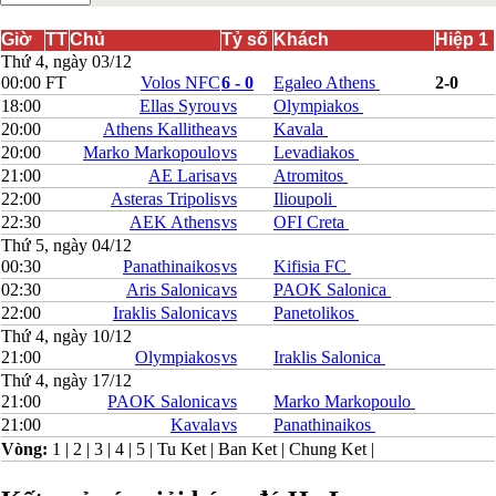
Bắc Ireland
Bắc Macedonia
Giờ
TT
Chủ
Tỷ số
Khách
Hiệp 1
Bỉ
Thứ 4, ngày 03/12
Croatia
00:00
FT
Volos NFC
6 - 0
Egaleo Athens
2-0
Estonia
18:00
Ellas Syrou
vs
Olympiakos
Georgia
20:00
Athens Kallithea
vs
Kavala
Gibralta
20:00
Marko Markopoulo
vs
Levadiakos
Hungary
21:00
AE Larisa
vs
Atromitos
Hy Lạp
Iceland
22:00
Asteras Tripolis
vs
Ilioupoli
Ireland
22:30
AEK Athens
vs
OFI Creta
Israel
Thứ 5, ngày 04/12
Kazakhstan
00:30
Panathinaikos
vs
Kifisia FC
Kosovo
02:30
Aris Salonica
vs
PAOK Salonica
Latvia
22:00
Iraklis Salonica
vs
Panetolikos
Liechtenstein
Thứ 4, ngày 10/12
Lithuania
Luxembourg
21:00
Olympiakos
vs
Iraklis Salonica
Malta
Thứ 4, ngày 17/12
Moldova
21:00
PAOK Salonica
vs
Marko Markopoulo
Montenegro
21:00
Kavala
vs
Panathinaikos
Na Uy
Vòng:
1
|
2
|
3
|
4
|
5
|
Tu Ket
|
Ban Ket
|
Chung Ket
|
Phần Lan
Rumany
San Marino