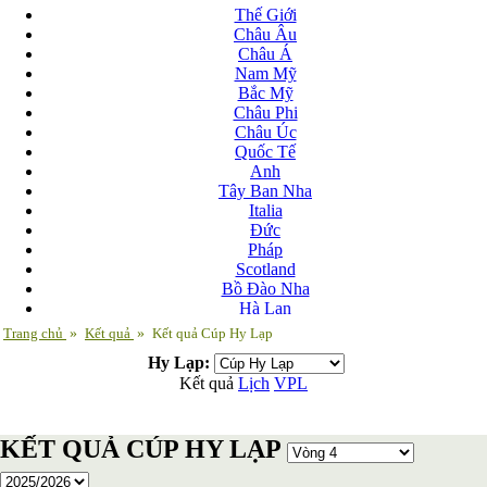
Thế Giới
Châu Âu
Châu Á
Nam Mỹ
Bắc Mỹ
Châu Phi
Châu Úc
Quốc Tế
Anh
Tây Ban Nha
Italia
Đức
Pháp
Scotland
Bồ Đào Nha
Hà Lan
Nga
Trang chủ
»
Kết quả
»
Kết quả Cúp Hy Lạp
Albania
Hy Lạp:
Andorra
Kết quả
Lịch
VPL
Armenia
Azerbaijan
Ba Lan
KẾT QUẢ CÚP HY LẠP
Belarus
Bosnia-Herzgovina
Bulgary