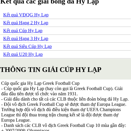
Kết quả các giải bóng đá Hy Lạp
Serbia
Slovakia
Kết quả VĐQG Hy Lạp
Slovenia
Séc
Kết quả Hạng 2 Hy Lạp
Síp
Kết quả Cúp Hy Lạp
Thổ Nhĩ Kỳ
Thụy Sỹ
Kết quả Hạng 3 Hy Lạp
Thụy Điển
Kết quả Siêu Cúp Hy Lạp
Ukraina
Wales
Kết quả U20 Hy Lạp
Áo
Đan Mạch
THÔNG TIN GIẢI CÚP HY LẠP
Đảo Faroe
Australia
Nhật Bản
Cúp quốc gia Hy Lạp Greek Football Cup
Hàn Quốc
- Cúp quốc gia Hy Lạp (hay còn gọi là Greek Football Cup). Giải
Trung Quốc
đấu đầu tiên được tổ chức vào năm 1931.
Arập Xêút
- Giải đấu dành cho tất cả các CLB thuộc liên đoàn bóng đá Hy Lạp.
Bahrain
- Đội vô địch Greek Football Cup sẽ được tham dự Europa League.
Campuchia
Trường hợp đội vô địch đủ điều kiện tham dự UEFA Champions
Hồng Kông
League thì đội thua trong trận chung kết sẽ là đội được tham dự
Indonesia
Europa League.
Iran
- Danh sách các CLB vô địch Greek Football Cup 10 mùa gần đây:
Iraq
+ 2007/2008: Olympiacos