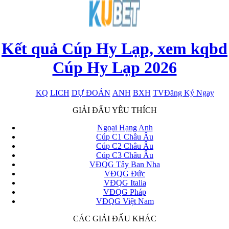
Kết quả Cúp Hy Lạp, xem kqbd
Cúp Hy Lạp 2026
KQ
LICH
DỰ ĐOÁN
ANH
BXH
TV
Đăng Ký Ngay
x
GIẢI ĐẤU YÊU THÍCH
Ngoại Hạng Anh
Cúp C1 Châu Âu
Cúp C2 Châu Âu
Cúp C3 Châu Âu
VĐQG Tây Ban Nha
VĐQG Đức
VĐQG Italia
VĐQG Pháp
VĐQG Việt Nam
CÁC GIẢI ĐẤU KHÁC