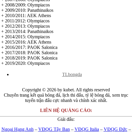
Jordan
+ 2008/2009: Olympiacos
Kuwait
+ 2009/2010: Panathinaikos
Lao
+ 2010/2011: AEK Athens
Lebanon
+ 2011/2012: Olympiacos
Malaysia
+ 2012/2013: Olympiacos
New Zealand
+ 2013/2014: Panathinaikos
Oman
+ 2014/2015: Olympiacos
Qatar
+ 2015/2016: AEK Athens
Singapore
+ 2016/2017: PAOK Salonica
Tajikistan
+ 2017/2018: PAOK Salonica
Thái Lan
+ 2018/2019: PAOK Salonica
UAE
+ 2019/2020: Olympiacos
Uzbekistan
Việt Nam
x
TLbongda
Yemen
Ấn độ
Argentina
Copyright © 2026 by kubet. All rights reserved
Brazil
Chuyên trang kết quả bóng đá, lịch thi đấu, tỷ lệ bóng đá, xem trục
Bolivia
tuyến trận đấu cực nhanh và chính xác nhất.
Chi Lê
Colombia
LIÊN HỆ QUẢNG CÁO:
Ecuador
Paraguay
Giải đấu:
Peru
Uruguay
Ngoại Hạng Anh
–
VĐQG Tây Ban
–
VĐQG Italia
–
VĐQG Đức
–