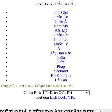
CÁC GIẢI ĐẤU KHÁC
Thế Giới
Châu Âu
Châu Á
Nam Mỹ
Bắc Mỹ
Châu Phi
Châu Úc
Quốc Tế
Anh
Tây Ban Nha
Italia
Đức
Pháp
Scotland
Bồ Đào Nha
Hà Lan
Nga
Trang chủ
»
Kết quả
»
Kết quả Liên Đoàn Châu Phi
Albania
Châu Phi:
Andorra
Kết quả
Lịch
BXH
VPL
Armenia
Azerbaijan
Ba Lan
Belarus