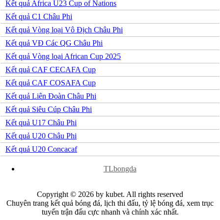
Phần Lan
Kết quả Africa U23 Cup of Nations
Rumany
Kết quả C1 Châu Phi
San Marino
Serbia
Kết quả Vòng loại Vô Địch Châu Phi
Slovakia
Kết quả VĐ Các QG Châu Phi
Slovenia
Séc
Kết quả Vòng loại African Cup 2025
Síp
Kết quả CAF CECAFA Cup
Thổ Nhĩ Kỳ
Thụy Sỹ
Kết quả CAF COSAFA Cup
Thụy Điển
Kết quả Liên Đoàn Châu Phi
Ukraina
Wales
Kết quả Siêu Cúp Châu Phi
Áo
Kết quả U17 Châu Phi
Đan Mạch
Đảo Faroe
Kết quả U20 Châu Phi
Australia
Kết quả U20 Concacaf
Nhật Bản
Hàn Quốc
x
Trung Quốc
TLbongda
Arập Xêút
Bahrain
Copyright © 2026 by kubet. All rights reserved
Campuchia
Chuyên trang kết quả bóng đá, lịch thi đấu, tỷ lệ bóng đá, xem trục
Hồng Kông
tuyến trận đấu cực nhanh và chính xác nhất.
Indonesia