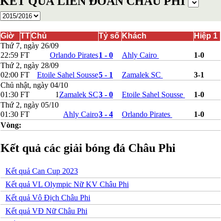
KẾT QUẢ LIÊN ĐOÀN CHÂU PHI
Bosnia-Herzgovina
Bulgary
Bắc Ireland
Bắc Macedonia
Giờ
TT
Chủ
Tỷ số
Khách
Hiệp 1
Bỉ
Thứ 7, ngày 26/09
Croatia
22:59
FT
Orlando Pirates
1 - 0
Ahly Cairo
1-0
Estonia
Thứ 2, ngày 28/09
Georgia
02:00
FT
Etoile Sahel Sousse
5 - 1
Zamalek SC
3-1
Gibralta
Chủ nhật, ngày 04/10
Hungary
01:30
FT
1
Zamalek SC
3 - 0
Etoile Sahel Sousse
1-0
Hy Lạp
Thứ 2, ngày 05/10
Iceland
01:30
FT
Ahly Cairo
3 - 4
Orlando Pirates
1-0
Ireland
Israel
Vòng:
Kazakhstan
Kosovo
Kết quả các giải bóng đá Châu Phi
Latvia
Liechtenstein
Lithuania
Kết quả Can Cup 2023
Luxembourg
Kết quả VL Olympic Nữ KV Châu Phi
Malta
Moldova
Kết quả Vô Địch Châu Phi
Montenegro
Kết quả VĐ Nữ Châu Phi
Na Uy