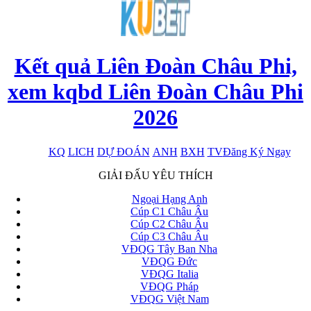
Kết quả Liên Đoàn Châu Phi,
xem kqbd Liên Đoàn Châu Phi
2026
KQ
LICH
DỰ ĐOÁN
ANH
BXH
TV
Đăng Ký Ngay
x
GIẢI ĐẤU YÊU THÍCH
Ngoại Hạng Anh
Cúp C1 Châu Âu
Cúp C2 Châu Âu
Cúp C3 Châu Âu
VĐQG Tây Ban Nha
VĐQG Đức
VĐQG Italia
VĐQG Pháp
VĐQG Việt Nam