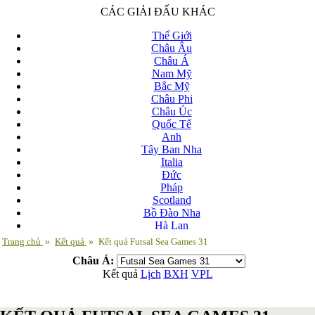
CÁC GIẢI ĐẤU KHÁC
Thế Giới
Châu Âu
Châu Á
Nam Mỹ
Bắc Mỹ
Châu Phi
Châu Úc
Quốc Tế
Anh
Tây Ban Nha
Italia
Đức
Pháp
Scotland
Bồ Đào Nha
Hà Lan
Nga
Trang chủ
»
Kết quả
»
Kết quả Futsal Sea Games 31
Albania
Châu Á:
Andorra
Kết quả
Lịch
BXH
VPL
Armenia
Azerbaijan
Ba Lan
Belarus