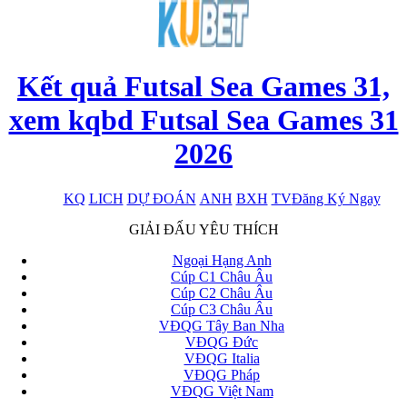
Kết quả Futsal Sea Games 31,
xem kqbd Futsal Sea Games 31
2026
KQ
LICH
DỰ ĐOÁN
ANH
BXH
TV
Đăng Ký Ngay
x
GIẢI ĐẤU YÊU THÍCH
Ngoại Hạng Anh
Cúp C1 Châu Âu
Cúp C2 Châu Âu
Cúp C3 Châu Âu
VĐQG Tây Ban Nha
VĐQG Đức
VĐQG Italia
VĐQG Pháp
VĐQG Việt Nam