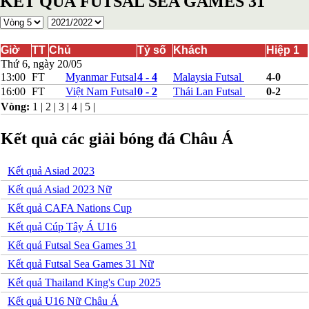
KẾT QUẢ FUTSAL SEA GAMES 31
Bosnia-Herzgovina
Bulgary
Bắc Ireland
Bắc Macedonia
Giờ
TT
Chủ
Tỷ số
Khách
Hiệp 1
Bỉ
Thứ 6, ngày 20/05
Croatia
13:00
FT
Myanmar Futsal
4 - 4
Malaysia Futsal
4-0
Estonia
16:00
FT
Việt Nam Futsal
0 - 2
Thái Lan Futsal
0-2
Georgia
Vòng:
1
|
2
|
3
|
4
|
5
|
Gibralta
Hungary
Kết quả các giải bóng đá Châu Á
Hy Lạp
Iceland
Ireland
Kết quả Asiad 2023
Israel
Kazakhstan
Kết quả Asiad 2023 Nữ
Kosovo
Kết quả CAFA Nations Cup
Latvia
Liechtenstein
Kết quả Cúp Tây Á U16
Lithuania
Kết quả Futsal Sea Games 31
Luxembourg
Malta
Kết quả Futsal Sea Games 31 Nữ
Moldova
Kết quả Thailand King's Cup 2025
Montenegro
Na Uy
Kết quả U16 Nữ Châu Á