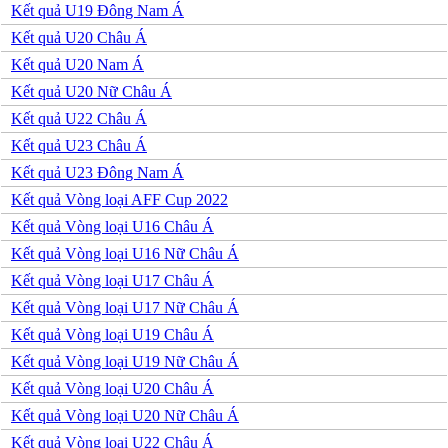
Peru
Kết quả U19 Đông Nam Á
Uruguay
Kết quả U20 Châu Á
Venezuela
Mỹ
Kết quả U20 Nam Á
Mexico
Kết quả U20 Nữ Châu Á
Canada
Costa Rica
Kết quả U22 Châu Á
Honduras
Kết quả U23 Châu Á
Ai Cập
Algeria
Kết quả U23 Đông Nam Á
Ma rốc
Kết quả Vòng loại AFF Cup 2022
Nam Phi
Tunisia
Kết quả Vòng loại U16 Châu Á
Kết quả Vòng loại U16 Nữ Châu Á
Kết quả Vòng loại U17 Châu Á
Kết quả Vòng loại U17 Nữ Châu Á
Kết quả Vòng loại U19 Châu Á
Kết quả Vòng loại U19 Nữ Châu Á
Kết quả Vòng loại U20 Châu Á
Kết quả Vòng loại U20 Nữ Châu Á
Kết quả Vòng loại U22 Châu Á