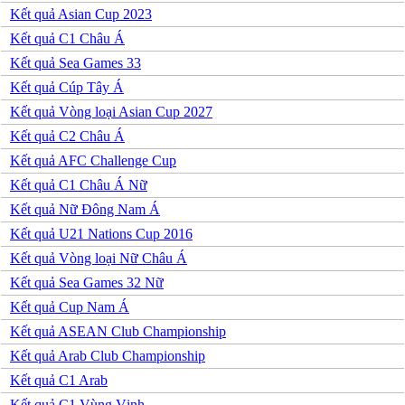
Phần Lan
Kết quả Asian Cup 2023
Rumany
San Marino
Kết quả C1 Châu Á
Serbia
Kết quả Sea Games 33
Slovakia
Slovenia
Kết quả Cúp Tây Á
Séc
Kết quả Vòng loại Asian Cup 2027
Síp
Thổ Nhĩ Kỳ
Kết quả C2 Châu Á
Thụy Sỹ
Kết quả AFC Challenge Cup
Thụy Điển
Ukraina
Kết quả C1 Châu Á Nữ
Wales
Kết quả Nữ Đông Nam Á
Áo
Đan Mạch
Kết quả U21 Nations Cup 2016
Đảo Faroe
Kết quả Vòng loại Nữ Châu Á
Australia
Nhật Bản
Kết quả Sea Games 32 Nữ
Hàn Quốc
Kết quả Cup Nam Á
Trung Quốc
Arập Xêút
Kết quả ASEAN Club Championship
Bahrain
Kết quả Arab Club Championship
Campuchia
Hồng Kông
Kết quả C1 Arab
Indonesia
Kết quả C1 Vùng Vịnh