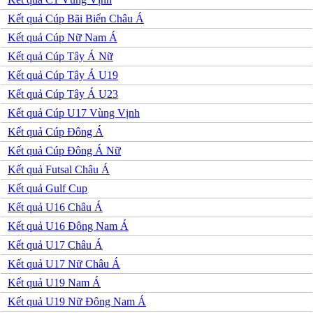
Iran
Iraq
Kết quả Cúp Bãi Biển Châu Á
Jordan
Kết quả Cúp Nữ Nam Á
Kuwait
Lao
Kết quả Cúp Tây Á Nữ
Lebanon
Kết quả Cúp Tây Á U19
Malaysia
New Zealand
Kết quả Cúp Tây Á U23
Oman
Kết quả Cúp U17 Vùng Vịnh
Qatar
Singapore
Kết quả Cúp Đông Á
Tajikistan
Kết quả Cúp Đông Á Nữ
Thái Lan
UAE
Kết quả Futsal Châu Á
Uzbekistan
Kết quả Gulf Cup
Việt Nam
Yemen
Kết quả U16 Châu Á
Ấn độ
Kết quả U16 Đông Nam Á
Argentina
Brazil
Kết quả U17 Châu Á
Bolivia
Kết quả U17 Nữ Châu Á
Chi Lê
Colombia
Kết quả U19 Nam Á
Ecuador
Kết quả U19 Nữ Đông Nam Á
Paraguay