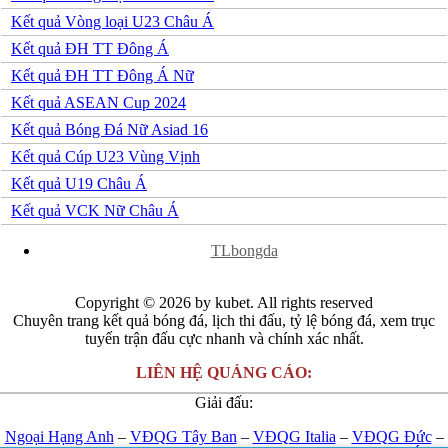
Kết quả Vòng loại U23 Châu Á
Kết quả ĐH TT Đông Á
Kết quả ĐH TT Đông Á Nữ
Kết quả ASEAN Cup 2024
Kết quả Bóng Đá Nữ Asiad 16
Kết quả Cúp U23 Vùng Vịnh
Kết quả U19 Châu Á
Kết quả VCK Nữ Châu Á
x
TLbongda
Copyright © 2026 by kubet. All rights reserved
Chuyên trang kết quả bóng đá, lịch thi đấu, tỷ lệ bóng đá, xem trục
tuyến trận đấu cực nhanh và chính xác nhất.
LIÊN HỆ QUẢNG CÁO:
Giải đấu:
Ngoại Hạng Anh
–
VĐQG Tây Ban
–
VĐQG Italia
–
VĐQG Đức
–