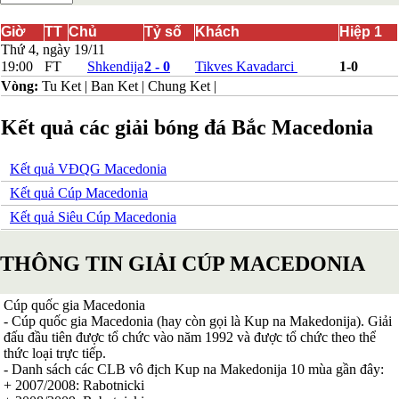
Bắc Ireland
Bắc Macedonia
Giờ
TT
Chủ
Tỷ số
Khách
Hiệp 1
Bỉ
Thứ 4, ngày 19/11
Croatia
19:00
FT
Shkendija
2 - 0
Tikves Kavadarci
1-0
Estonia
Vòng:
Tu Ket
|
Ban Ket
|
Chung Ket
|
Georgia
Gibralta
Kết quả các giải bóng đá Bắc Macedonia
Hungary
Hy Lạp
Iceland
Kết quả VĐQG Macedonia
Ireland
Israel
Kết quả Cúp Macedonia
Kazakhstan
Kết quả Siêu Cúp Macedonia
Kosovo
Latvia
Liechtenstein
THÔNG TIN GIẢI CÚP MACEDONIA
Lithuania
Luxembourg
Malta
Cúp quốc gia Macedonia
Moldova
- Cúp quốc gia Macedonia (hay còn gọi là Kup na Makedonija). Giải
Montenegro
đấu đầu tiên được tổ chức vào năm 1992 và được tổ chức theo thể
Na Uy
thức loại trực tiếp.
Phần Lan
- Danh sách các CLB vô địch Kup na Makedonija 10 mùa gần đây:
Rumany
+ 2007/2008: Rabotnicki
San Marino