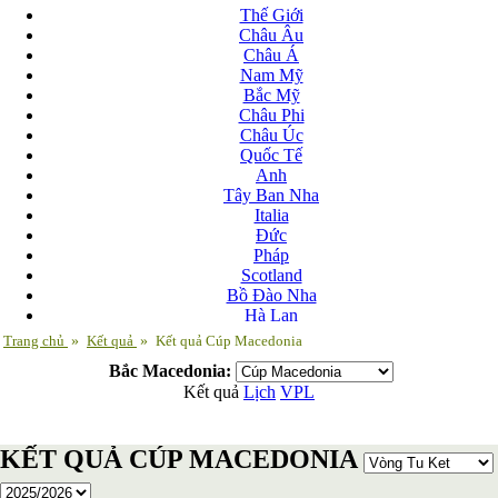
Thế Giới
Châu Âu
Châu Á
Nam Mỹ
Bắc Mỹ
Châu Phi
Châu Úc
Quốc Tế
Anh
Tây Ban Nha
Italia
Đức
Pháp
Scotland
Bồ Đào Nha
Hà Lan
Nga
Trang chủ
»
Kết quả
»
Kết quả Cúp Macedonia
Albania
Bắc Macedonia:
Andorra
Kết quả
Lịch
VPL
Armenia
Azerbaijan
Ba Lan
KẾT QUẢ CÚP MACEDONIA
Belarus
Bosnia-Herzgovina
Bulgary