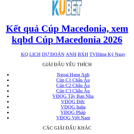
Kết quả Cúp Macedonia, xem
kqbd Cúp Macedonia 2026
KQ
LICH
DỰ ĐOÁN
ANH
BXH
TV
Đăng Ký Ngay
x
GIẢI ĐẤU YÊU THÍCH
Ngoại Hạng Anh
Cúp C1 Châu Âu
Cúp C2 Châu Âu
Cúp C3 Châu Âu
VĐQG Tây Ban Nha
VĐQG Đức
VĐQG Italia
VĐQG Pháp
VĐQG Việt Nam
CÁC GIẢI ĐẤU KHÁC