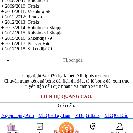
+ 2008/2009: Rabotnicki
Serbia
+ 2009/2010: Teteks
Slovakia
+ 2010/2011: Metalurg Sk
Slovenia
+ 2011/2012: Renova
Séc
+ 2012/2013: Teteks
Síp
+ 2013/2014: Rabotnicki Skopje
Thổ Nhĩ Kỳ
+ 2014/2015: Rabotnicki Skopje
Thụy Sỹ
+ 2015/2016: Shkendija'79
Thụy Điển
+ 2016/2017: Pelister Bitola
Ukraina
+ 2017/2018: Shkendija'79
Wales
x
Áo
TLbongda
Đan Mạch
Đảo Faroe
Australia
Copyright © 2026 by kubet. All rights reserved
Nhật Bản
Chuyên trang kết quả bóng đá, lịch thi đấu, tỷ lệ bóng đá, xem trục
Hàn Quốc
tuyến trận đấu cực nhanh và chính xác nhất.
Trung Quốc
Arập Xêút
LIÊN HỆ QUẢNG CÁO:
Bahrain
Giải đấu:
Campuchia
Hồng Kông
Ngoại Hạng Anh
–
VĐQG Tây Ban
–
VĐQG Italia
–
VĐQG Đức
–
Indonesia
VĐQG Pháp
–
Champions League
-
Euro 2024
-
U23 Châu Á
Iran
Iraq
Kết nối với chúng tôi:
Nạp/Rút tiền