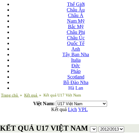
Thế Giới
Châu Âu
Châu Á
Nam Mỹ
Bắc Mỹ
Châu Phi
Châu Úc
Quốc Tế
Anh
Tây Ban Nha
Italia
Đức
Pháp
Scotland
Bồ Đào Nha
Hà Lan
Nga
Trang chủ
»
Kết quả
»
Kết quả U17 Việt Nam
Albania
Việt Nam:
Andorra
Kết quả
Lịch
VPL
Armenia
Azerbaijan
Ba Lan
KẾT QUẢ U17 VIỆT NAM
Belarus
Bosnia-Herzgovina
Bulgary