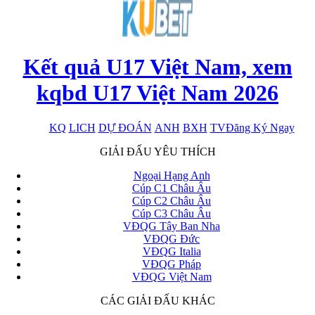
Kết quả U17 Việt Nam, xem
kqbd U17 Việt Nam 2026
KQ
LICH
DỰ ĐOÁN
ANH
BXH
TV
Đăng Ký Ngay
x
GIẢI ĐẤU YÊU THÍCH
Ngoại Hạng Anh
Cúp C1 Châu Âu
Cúp C2 Châu Âu
Cúp C3 Châu Âu
VĐQG Tây Ban Nha
VĐQG Đức
VĐQG Italia
VĐQG Pháp
VĐQG Việt Nam
CÁC GIẢI ĐẤU KHÁC