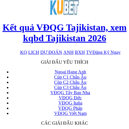
Kết quả VĐQG Tajikistan, xem
kqbd Tajikistan 2026
KQ
LICH
DỰ ĐOÁN
ANH
BXH
TV
Đăng Ký Ngay
x
GIẢI ĐẤU YÊU THÍCH
Ngoại Hạng Anh
Cúp C1 Châu Âu
Cúp C2 Châu Âu
Cúp C3 Châu Âu
VĐQG Tây Ban Nha
VĐQG Đức
VĐQG Italia
VĐQG Pháp
VĐQG Việt Nam
CÁC GIẢI ĐẤU KHÁC