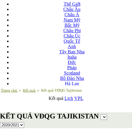
Thế Giới
Châu Âu
Châu Á
Nam Mỹ
Bắc Mỹ
Châu Phi
Châu Úc
Quốc Tế
Anh
Tây Ban Nha
Italia
Đức
Pháp
Scotland
Bồ Đào Nha
Hà Lan
Nga
Trang chủ
»
Kết quả
»
Kết quả VĐQG Tajikistan
Albania
Kết quả
Lịch
VPL
Andorra
Armenia
Azerbaijan
KẾT QUẢ VĐQG TAJIKISTAN
Ba Lan
Belarus
Bosnia-Herzgovina
Bulgary