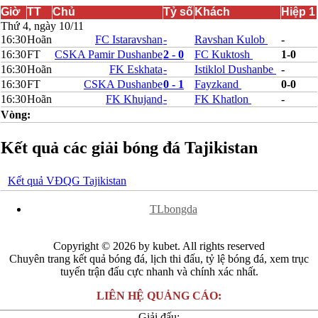
Bắc Ireland
Giờ
TT
Chủ
Tỷ số
Khách
Hiệp 1
Bắc Macedonia
Thứ 4, ngày 10/11
Bỉ
16:30
Hoãn
FC Istaravshan
-
Ravshan Kulob
-
Croatia
16:30
FT
CSKA Pamir Dushanbe
2 - 0
FC Kuktosh
1-0
Estonia
16:30
Hoãn
FK Eskhata
-
Istiklol Dushanbe
-
Georgia
16:30
FT
CSKA Dushanbe
0 - 1
Fayzkand
0-0
Gibralta
16:30
Hoãn
FK Khujand
-
FK Khatlon
-
Hungary
Hy Lạp
Vòng:
Iceland
Ireland
Kết quả các giải bóng đá Tajikistan
Israel
Kazakhstan
Kosovo
Kết quả VĐQG Tajikistan
Latvia
x
Liechtenstein
TLbongda
Lithuania
Luxembourg
Malta
Copyright © 2026 by kubet. All rights reserved
Moldova
Chuyên trang kết quả bóng đá, lịch thi đấu, tỷ lệ bóng đá, xem trục
Montenegro
tuyến trận đấu cực nhanh và chính xác nhất.
Na Uy
Phần Lan
LIÊN HỆ QUẢNG CÁO:
Rumany
Giải đấu:
San Marino