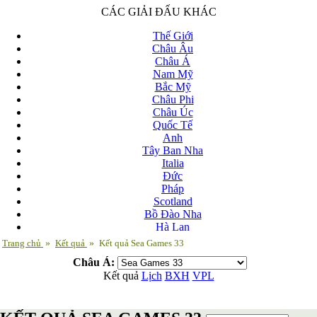
CÁC GIẢI ĐẤU KHÁC
Thế Giới
Châu Âu
Châu Á
Nam Mỹ
Bắc Mỹ
Châu Phi
Châu Úc
Quốc Tế
Anh
Tây Ban Nha
Italia
Đức
Pháp
Scotland
Bồ Đào Nha
Hà Lan
Nga
Trang chủ
»
Kết quả
»
Kết quả Sea Games 33
Albania
Châu Á:
Andorra
Kết quả
Lịch
BXH
VPL
Armenia
Azerbaijan
Ba Lan
Belarus