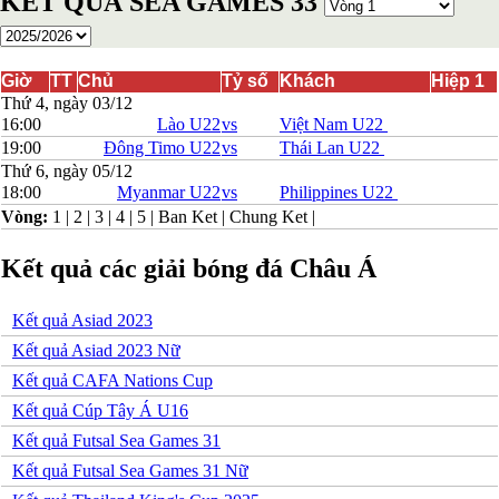
KẾT QUẢ SEA GAMES 33
Bosnia-Herzgovina
Bulgary
Bắc Ireland
Bắc Macedonia
Giờ
TT
Chủ
Tỷ số
Khách
Hiệp 1
Bỉ
Thứ 4, ngày 03/12
Croatia
16:00
Lào U22
vs
Việt Nam U22
Estonia
19:00
Đông Timo U22
vs
Thái Lan U22
Georgia
Thứ 6, ngày 05/12
Gibralta
18:00
Myanmar U22
vs
Philippines U22
Hungary
Vòng:
1
|
2
|
3
|
4
|
5
|
Ban Ket
|
Chung Ket
|
Hy Lạp
Iceland
Ireland
Kết quả các giải bóng đá Châu Á
Israel
Kazakhstan
Kosovo
Kết quả Asiad 2023
Latvia
Kết quả Asiad 2023 Nữ
Liechtenstein
Lithuania
Kết quả CAFA Nations Cup
Luxembourg
Kết quả Cúp Tây Á U16
Malta
Moldova
Kết quả Futsal Sea Games 31
Montenegro
Kết quả Futsal Sea Games 31 Nữ
Na Uy