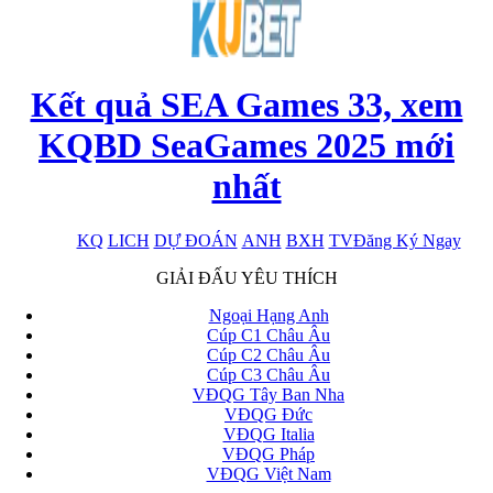
Kết quả SEA Games 33, xem
KQBD SeaGames 2025 mới
nhất
KQ
LICH
DỰ ĐOÁN
ANH
BXH
TV
Đăng Ký Ngay
x
GIẢI ĐẤU YÊU THÍCH
Ngoại Hạng Anh
Cúp C1 Châu Âu
Cúp C2 Châu Âu
Cúp C3 Châu Âu
VĐQG Tây Ban Nha
VĐQG Đức
VĐQG Italia
VĐQG Pháp
VĐQG Việt Nam