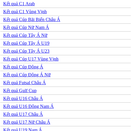
Iran
Kết quả C1 Arab
Iraq
Jordan
Kết quả C1 Vùng Vịnh
Kuwait
Kết quả Cúp Bãi Biển Châu Á
Lao
Lebanon
Kết quả Cúp Nữ Nam Á
Malaysia
Kết quả Cúp Tây Á Nữ
New Zealand
Oman
Kết quả Cúp Tây Á U19
Qatar
Kết quả Cúp Tây Á U23
Singapore
Tajikistan
Kết quả Cúp U17 Vùng Vịnh
Thái Lan
Kết quả Cúp Đông Á
UAE
Uzbekistan
Kết quả Cúp Đông Á Nữ
Việt Nam
Kết quả Futsal Châu Á
Yemen
Ấn độ
Kết quả Gulf Cup
Argentina
Kết quả U16 Châu Á
Brazil
Bolivia
Kết quả U16 Đông Nam Á
Chi Lê
Kết quả U17 Châu Á
Colombia
Ecuador
Kết quả U17 Nữ Châu Á
Paraguay
Kết quả U19 Nam Á