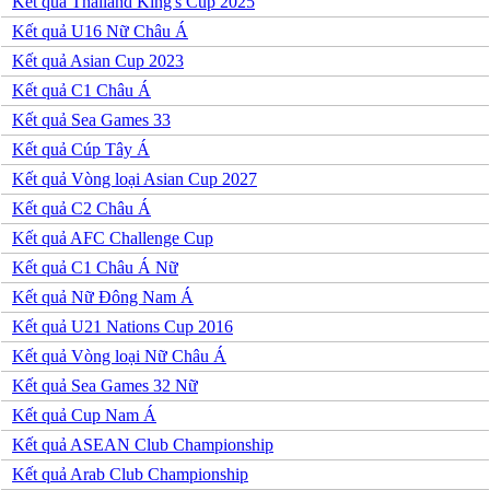
Phần Lan
Kết quả Thailand King's Cup 2025
Rumany
Kết quả U16 Nữ Châu Á
San Marino
Serbia
Kết quả Asian Cup 2023
Slovakia
Kết quả C1 Châu Á
Slovenia
Séc
Kết quả Sea Games 33
Síp
Kết quả Cúp Tây Á
Thổ Nhĩ Kỳ
Thụy Sỹ
Kết quả Vòng loại Asian Cup 2027
Thụy Điển
Kết quả C2 Châu Á
Ukraina
Wales
Kết quả AFC Challenge Cup
Áo
Kết quả C1 Châu Á Nữ
Đan Mạch
Đảo Faroe
Kết quả Nữ Đông Nam Á
Australia
Kết quả U21 Nations Cup 2016
Nhật Bản
Hàn Quốc
Kết quả Vòng loại Nữ Châu Á
Trung Quốc
Kết quả Sea Games 32 Nữ
Arập Xêút
Bahrain
Kết quả Cup Nam Á
Campuchia
Kết quả ASEAN Club Championship
Hồng Kông
Indonesia
Kết quả Arab Club Championship