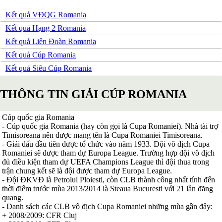
Serbia
Kết quả VĐQG Romania
Slovakia
Slovenia
Kết quả Hạng 2 Romania
Séc
Kết quả Liên Đoàn Romania
Síp
Thổ Nhĩ Kỳ
Kết quả Cúp Romania
Thụy Sỹ
Kết quả Siêu Cúp Romania
Thụy Điển
Ukraina
Wales
THÔNG TIN GIẢI CÚP ROMANIA
Áo
Đan Mạch
Đảo Faroe
Cúp quốc gia Romania
Australia
- Cúp quốc gia Romania (hay còn gọi là Cupa Romaniei). Nhà tài trợ
Nhật Bản
Timisoreana nên được mang tên là Cupa Romaniei Timisoreana.
Hàn Quốc
- Giải đấu đầu tiên được tổ chức vào năm 1933. Đội vô địch Cupa
Trung Quốc
Romaniei sẽ được tham dự Europa League. Trường hợp đội vô địch
Arập Xêút
đủ điều kiện tham dự UEFA Champions League thì đội thua trong
Bahrain
trận chung kết sẽ là đội được tham dự Europa League.
Campuchia
- Đội ĐKVĐ là Petrolul Ploiesti, còn CLB thành công nhất tính đến
Hồng Kông
thời điểm trước mùa 2013/2014 là Steaua Bucuresti với 21 lần đăng
Indonesia
quang.
Iran
- Danh sách các CLB vô địch Cupa Romaniei những mùa gần đây:
Iraq
+ 2008/2009: CFR Cluj