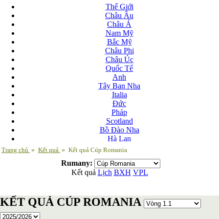
Thế Giới
Châu Âu
Châu Á
Nam Mỹ
Bắc Mỹ
Châu Phi
Châu Úc
Quốc Tế
Anh
Tây Ban Nha
Italia
Đức
Pháp
Scotland
Bồ Đào Nha
Hà Lan
Nga
Trang chủ
»
Kết quả
»
Kết quả Cúp Romania
Albania
Rumany:
Andorra
Kết quả
Lịch
BXH
VPL
Armenia
Azerbaijan
Ba Lan
KẾT QUẢ CÚP ROMANIA
Belarus
Bosnia-Herzgovina
Bulgary