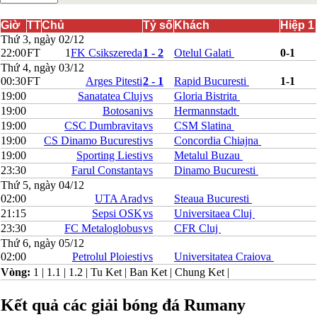
Bắc Ireland
Bắc Macedonia
Giờ
TT
Chủ
Tỷ số
Khách
Hiệp 1
Bỉ
Thứ 3, ngày 02/12
Croatia
22:00
FT
1
FK Csikszereda
1 - 2
Otelul Galati
0-1
Estonia
Thứ 4, ngày 03/12
Georgia
00:30
FT
Arges Pitesti
2 - 1
Rapid Bucuresti
1-1
Gibralta
19:00
Sanatatea Cluj
vs
Gloria Bistrita
Hungary
19:00
Botosani
vs
Hermannstadt
Hy Lạp
19:00
CSC Dumbravita
vs
CSM Slatina
Iceland
Ireland
19:00
CS Dinamo Bucuresti
vs
Concordia Chiajna
Israel
19:00
Sporting Liesti
vs
Metalul Buzau
Kazakhstan
23:30
Farul Constanta
vs
Dinamo Bucuresti
Kosovo
Thứ 5, ngày 04/12
Latvia
02:00
UTA Arad
vs
Steaua Bucuresti
Liechtenstein
21:15
Sepsi OSK
vs
Universitaea Cluj
Lithuania
Luxembourg
23:30
FC Metaloglobus
vs
CFR Cluj
Malta
Thứ 6, ngày 05/12
Moldova
02:00
Petrolul Ploiesti
vs
Universitatea Craiova
Montenegro
Vòng:
1
|
1.1
|
1.2
|
Tu Ket
|
Ban Ket
|
Chung Ket
|
Na Uy
Phần Lan
Kết quả các giải bóng đá Rumany
Rumany
San Marino