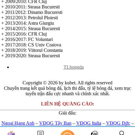
Jordan
+ 2009/2010: CFR Cluj
Kuwait
+ 2010/2011: Steaua Bucuresti
Lao
+ 2011/2012: Dinamo Bucuresti
Lebanon
+ 2012/2013: Petrolul Ploiesti
Malaysia
+ 2013/2014: Astra Giurgiu
New Zealand
+ 2014/2015: Steaua Bucuresti
Oman
+ 2015/2016: CFR Cluj
Qatar
+ 2016/2017: FC Voluntari
Singapore
+ 2017/2018: CS Univ Craiova
Tajikistan
+ 2018/2019: Viitorul Constanta
Thái Lan
+ 2019/2020: Steaua Bucuresti
UAE
x
Uzbekistan
TLbongda
Việt Nam
Yemen
Ấn độ
Copyright © 2026 by kubet. All rights reserved
Argentina
Chuyên trang kết quả bóng đá, lịch thi đấu, tỷ lệ bóng đá, xem trục
Brazil
tuyến trận đấu cực nhanh và chính xác nhất.
Bolivia
Chi Lê
LIÊN HỆ QUẢNG CÁO:
Colombia
Giải đấu:
Ecuador
Paraguay
Ngoại Hạng Anh
–
VĐQG Tây Ban
–
VĐQG Italia
–
VĐQG Đức
–
Peru
VĐQG Pháp
–
Champions League
-
Euro 2024
-
U23 Châu Á
Uruguay