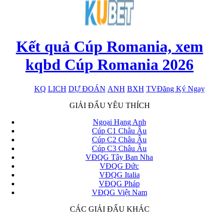
Kết quả Cúp Romania, xem
kqbd Cúp Romania 2026
KQ
LICH
DỰ ĐOÁN
ANH
BXH
TV
Đăng Ký Ngay
x
GIẢI ĐẤU YÊU THÍCH
Ngoại Hạng Anh
Cúp C1 Châu Âu
Cúp C2 Châu Âu
Cúp C3 Châu Âu
VĐQG Tây Ban Nha
VĐQG Đức
VĐQG Italia
VĐQG Pháp
VĐQG Việt Nam
CÁC GIẢI ĐẤU KHÁC