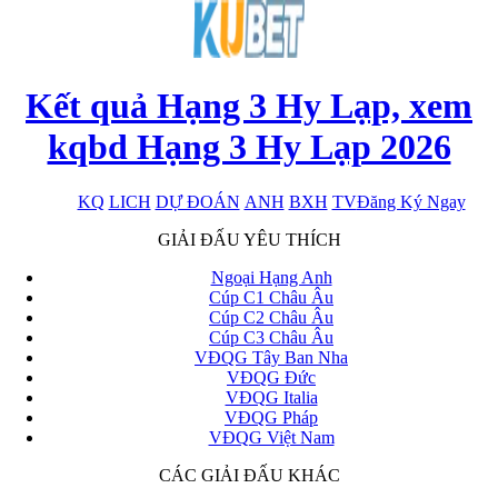
Kết quả Hạng 3 Hy Lạp, xem
kqbd Hạng 3 Hy Lạp 2026
KQ
LICH
DỰ ĐOÁN
ANH
BXH
TV
Đăng Ký Ngay
x
GIẢI ĐẤU YÊU THÍCH
Ngoại Hạng Anh
Cúp C1 Châu Âu
Cúp C2 Châu Âu
Cúp C3 Châu Âu
VĐQG Tây Ban Nha
VĐQG Đức
VĐQG Italia
VĐQG Pháp
VĐQG Việt Nam
CÁC GIẢI ĐẤU KHÁC