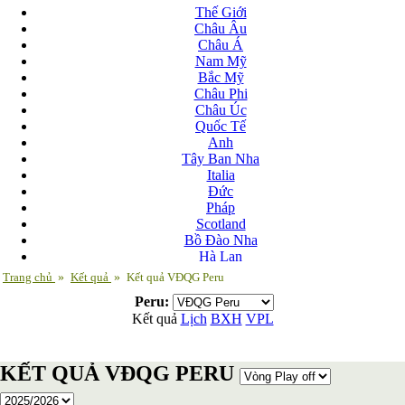
Thế Giới
Châu Âu
Châu Á
Nam Mỹ
Bắc Mỹ
Châu Phi
Châu Úc
Quốc Tế
Anh
Tây Ban Nha
Italia
Đức
Pháp
Scotland
Bồ Đào Nha
Hà Lan
Nga
Trang chủ
»
Kết quả
»
Kết quả VĐQG Peru
Albania
Peru:
Andorra
Kết quả
Lịch
BXH
VPL
Armenia
Azerbaijan
Ba Lan
KẾT QUẢ VĐQG PERU
Belarus
Bosnia-Herzgovina
Bulgary