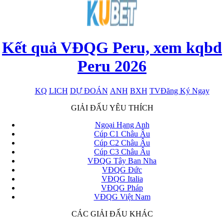
Kết quả VĐQG Peru, xem kqbd
Peru 2026
KQ
LICH
DỰ ĐOÁN
ANH
BXH
TV
Đăng Ký Ngay
x
GIẢI ĐẤU YÊU THÍCH
Ngoại Hạng Anh
Cúp C1 Châu Âu
Cúp C2 Châu Âu
Cúp C3 Châu Âu
VĐQG Tây Ban Nha
VĐQG Đức
VĐQG Italia
VĐQG Pháp
VĐQG Việt Nam
CÁC GIẢI ĐẤU KHÁC