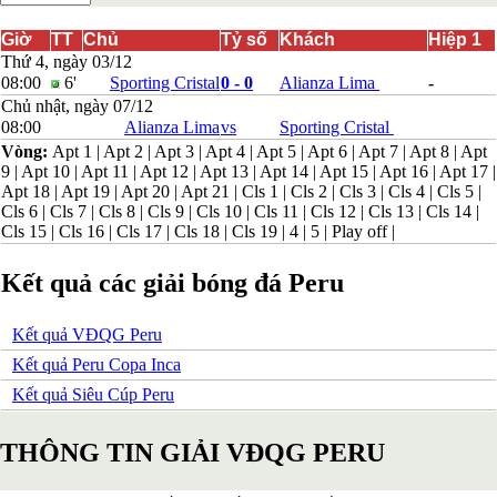
Bắc Ireland
Bắc Macedonia
Giờ
TT
Chủ
Tỷ số
Khách
Hiệp 1
Bỉ
Thứ 4, ngày 03/12
Croatia
08:00
6'
Sporting Cristal
0 - 0
Alianza Lima
-
Estonia
Chủ nhật, ngày 07/12
Georgia
08:00
Alianza Lima
vs
Sporting Cristal
Gibralta
Vòng:
Apt 1
|
Apt 2
|
Apt 3
|
Apt 4
|
Apt 5
|
Apt 6
|
Apt 7
|
Apt 8
|
Apt
Hungary
9
|
Apt 10
|
Apt 11
|
Apt 12
|
Apt 13
|
Apt 14
|
Apt 15
|
Apt 16
|
Apt 17
|
Hy Lạp
Apt 18
|
Apt 19
|
Apt 20
|
Apt 21
|
Cls 1
|
Cls 2
|
Cls 3
|
Cls 4
|
Cls 5
|
Iceland
Cls 6
|
Cls 7
|
Cls 8
|
Cls 9
|
Cls 10
|
Cls 11
|
Cls 12
|
Cls 13
|
Cls 14
|
Ireland
Cls 15
|
Cls 16
|
Cls 17
|
Cls 18
|
Cls 19
|
4
|
5
|
Play off
|
Israel
Kazakhstan
Kosovo
Kết quả các giải bóng đá Peru
Latvia
Liechtenstein
Kết quả VĐQG Peru
Lithuania
Luxembourg
Kết quả Peru Copa Inca
Malta
Kết quả Siêu Cúp Peru
Moldova
Montenegro
Na Uy
THÔNG TIN GIẢI VĐQG PERU
Phần Lan
Rumany
San Marino