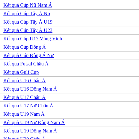
Jordan
Kết quả Cúp Nữ Nam Á
Kuwait
Lao
Kết quả Cúp Tây Á Nữ
Lebanon
Kết quả Cúp Tây Á U19
Malaysia
New Zealand
Kết quả Cúp Tây Á U23
Oman
Kết quả Cúp U17 Vùng Vịnh
Qatar
Singapore
Kết quả Cúp Đông Á
Tajikistan
Kết quả Cúp Đông Á Nữ
Thái Lan
UAE
Kết quả Futsal Châu Á
Uzbekistan
Kết quả Gulf Cup
Việt Nam
Yemen
Kết quả U16 Châu Á
Ấn độ
Kết quả U16 Đông Nam Á
Argentina
Brazil
Kết quả U17 Châu Á
Bolivia
Kết quả U17 Nữ Châu Á
Chi Lê
Colombia
Kết quả U19 Nam Á
Ecuador
Kết quả U19 Nữ Đông Nam Á
Paraguay
Peru
Kết quả U19 Đông Nam Á
Uruguay