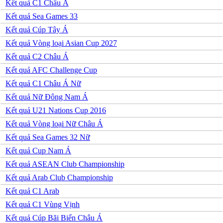
Kết quả C1 Châu Á
Serbia
Kết quả Sea Games 33
Slovakia
Slovenia
Kết quả Cúp Tây Á
Séc
Kết quả Vòng loại Asian Cup 2027
Síp
Thổ Nhĩ Kỳ
Kết quả C2 Châu Á
Thụy Sỹ
Kết quả AFC Challenge Cup
Thụy Điển
Ukraina
Kết quả C1 Châu Á Nữ
Wales
Kết quả Nữ Đông Nam Á
Áo
Đan Mạch
Kết quả U21 Nations Cup 2016
Đảo Faroe
Kết quả Vòng loại Nữ Châu Á
Australia
Nhật Bản
Kết quả Sea Games 32 Nữ
Hàn Quốc
Kết quả Cup Nam Á
Trung Quốc
Arập Xêút
Kết quả ASEAN Club Championship
Bahrain
Kết quả Arab Club Championship
Campuchia
Hồng Kông
Kết quả C1 Arab
Indonesia
Kết quả C1 Vùng Vịnh
Iran
Iraq
Kết quả Cúp Bãi Biển Châu Á