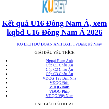
Kết quả U16 Đông Nam Á, xem
kqbd U16 Đông Nam Á 2026
KQ
LICH
DỰ ĐOÁN
ANH
BXH
TV
Đăng Ký Ngay
x
GIẢI ĐẤU YÊU THÍCH
Ngoại Hạng Anh
Cúp C1 Châu Âu
Cúp C2 Châu Âu
Cúp C3 Châu Âu
VĐQG Tây Ban Nha
VĐQG Đức
VĐQG Italia
VĐQG Pháp
VĐQG Việt Nam
CÁC GIẢI ĐẤU KHÁC