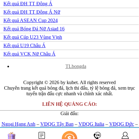
Kết quả ĐH TT Đông Á
Kết quả ĐH TT Đông Á Nữ
Kết quả ASEAN Cup 2024
Kết quả Bóng Đá Nữ Asiad 16
Kết quả Cúp U23 Vùng Vịnh
Kết quả U19 Châu Á
Kết quả VCK Nữ Châu Á
x
TLbongda
Copyright © 2026 by kubet. All rights reserved
Chuyên trang kết quả bóng đá, lịch thi đấu, tỷ lệ bóng đá, xem trục
tuyến trận đấu cực nhanh và chính xác nhất.
LIÊN HỆ QUẢNG CÁO:
Giải đấu:
Ngoại Hạng Anh
–
VĐQG Tây Ban
–
VĐQG Italia
–
VĐQG Đức
–
VĐQG Pháp
–
Champions League
-
Euro 2024
-
U23 Châu Á