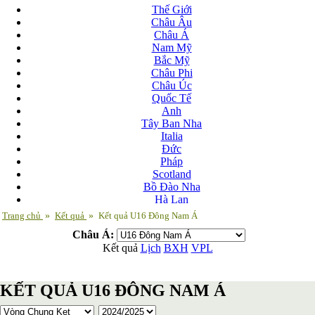
Thế Giới
Châu Âu
Châu Á
Nam Mỹ
Bắc Mỹ
Châu Phi
Châu Úc
Quốc Tế
Anh
Tây Ban Nha
Italia
Đức
Pháp
Scotland
Bồ Đào Nha
Hà Lan
Nga
Trang chủ
»
Kết quả
»
Kết quả U16 Đông Nam Á
Albania
Châu Á:
Andorra
Kết quả
Lịch
BXH
VPL
Armenia
Azerbaijan
Ba Lan
KẾT QUẢ U16 ĐÔNG NAM Á
Belarus
Bosnia-Herzgovina
Bulgary