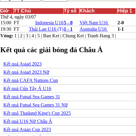
Bắc Ireland
Bắc Macedonia
Giờ
TT
Chủ
Tỷ số
Khách
Hiệp 1
Bỉ
Thứ 4, ngày 03/07
Croatia
15:00
FT
Indonesia U16
5 - 0
Việt Nam U16
2-0
Estonia
19:30
FT
Thái Lan U16
(T)
1 - 1
Australia U16
1-1
Georgia
Vòng:
1
|
2
|
3
|
4
|
5
|
Ban Ket
|
Chung Ket
|
Tranh Hang 3
|
Gibralta
Hungary
Kết quả các giải bóng đá Châu Á
Hy Lạp
Iceland
Ireland
Kết quả Asiad 2023
Israel
Kazakhstan
Kết quả Asiad 2023 Nữ
Kosovo
Kết quả CAFA Nations Cup
Latvia
Liechtenstein
Kết quả Cúp Tây Á U16
Lithuania
Kết quả Futsal Sea Games 31
Luxembourg
Malta
Kết quả Futsal Sea Games 31 Nữ
Moldova
Kết quả Thailand King's Cup 2025
Montenegro
Na Uy
Kết quả U16 Nữ Châu Á
Phần Lan
Kết quả Asian Cup 2023
Rumany
San Marino