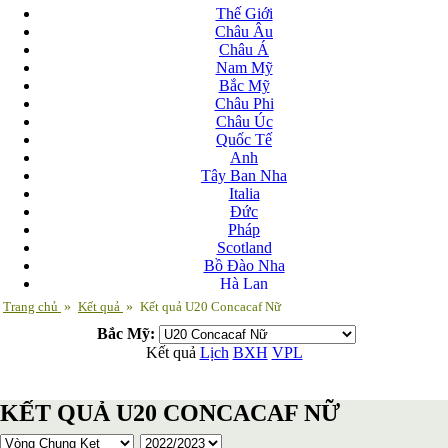
Thế Giới
Châu Âu
Châu Á
Nam Mỹ
Bắc Mỹ
Châu Phi
Châu Úc
Quốc Tế
Anh
Tây Ban Nha
Italia
Đức
Pháp
Scotland
Bồ Đào Nha
Hà Lan
Nga
Trang chủ
»
Kết quả
»
Kết quả U20 Concacaf Nữ
Albania
Bắc Mỹ:
Andorra
Kết quả
Lịch
BXH
VPL
Armenia
Azerbaijan
Ba Lan
KẾT QUẢ U20 CONCACAF NỮ
Belarus
Bosnia-Herzgovina
Bulgary