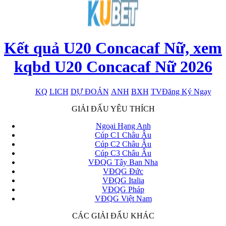
Kết quả U20 Concacaf Nữ, xem
kqbd U20 Concacaf Nữ 2026
KQ
LICH
DỰ ĐOÁN
ANH
BXH
TV
Đăng Ký Ngay
x
GIẢI ĐẤU YÊU THÍCH
Ngoại Hạng Anh
Cúp C1 Châu Âu
Cúp C2 Châu Âu
Cúp C3 Châu Âu
VĐQG Tây Ban Nha
VĐQG Đức
VĐQG Italia
VĐQG Pháp
VĐQG Việt Nam
CÁC GIẢI ĐẤU KHÁC