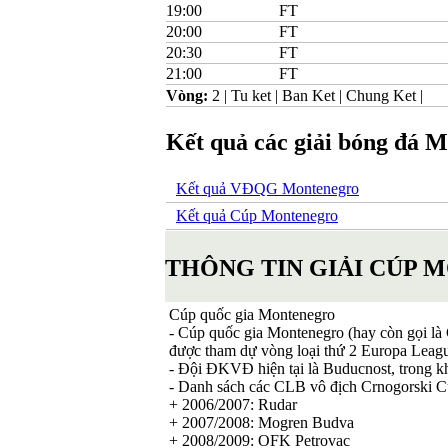
19:00
FT
20:00
FT
20:30
FT
21:00
FT
Vòng:
2
|
Tu ket
|
Ban Ket
|
Chung Ket
|
Kết quả các giải bóng đá 
Kết quả VĐQG Montenegro
Kết quả Cúp Montenegro
THÔNG TIN GIẢI CÚP
Cúp quốc gia Montenegro
- Cúp quốc gia Montenegro (hay còn gọi là 
được tham dự vòng loại thứ 2 Europa Leag
- Đội ĐKVĐ hiện tại là Buducnost, trong kh
- Danh sách các CLB vô địch Crnogorski C
+ 2006/2007: Rudar
+ 2007/2008: Mogren Budva
+ 2008/2009: OFK Petrovac