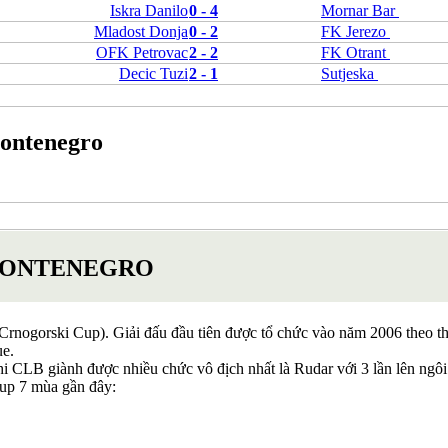
Iskra Danilo
0 - 4
Mornar Bar
Bỉ
Mladost Donja
0 - 2
FK Jerezo
Croatia
Estonia
OFK Petrovac
2 - 2
FK Otrant
Georgia
Decic Tuzi
2 - 1
Sutjeska
Gibralta
Hungary
Hy Lạp
Montenegro
Iceland
Ireland
Israel
Kazakhstan
Kosovo
Latvia
Liechtenstein
 MONTENEGRO
Lithuania
Luxembourg
Malta
Moldova
Crnogorski Cup). Giải đấu đầu tiên được tổ chức vào năm 2006 theo thể
Montenegro
ue.
Na Uy
i CLB giành được nhiều chức vô địch nhất là Rudar với 3 lần lên ngôi
Phần Lan
up 7 mùa gần đây:
Rumany
San Marino
Serbia
Slovakia