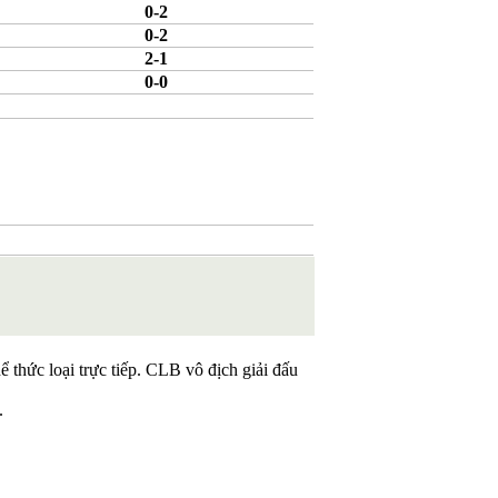
0-2
0-2
2-1
0-0
 thức loại trực tiếp. CLB vô địch giải đấu
.