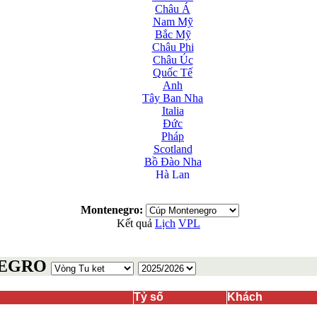
Châu Á
Nam Mỹ
Bắc Mỹ
Châu Phi
Châu Úc
Quốc Tế
Anh
Tây Ban Nha
Italia
Đức
Pháp
Scotland
Bồ Đào Nha
Hà Lan
Nga
Albania
Montenegro:
Andorra
Kết quả
Lịch
VPL
Armenia
Azerbaijan
Ba Lan
NEGRO
Belarus
Bosnia-Herzgovina
Bulgary
Tỷ số
Khách
Bắc Ireland
Bắc Macedonia