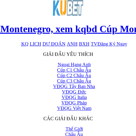
 Montenegro, xem kqbd Cúp Mon
KQ
LICH
DỰ ĐOÁN
ANH
BXH
TV
Đăng Ký Ngay
x
GIẢI ĐẤU YÊU THÍCH
Ngoại Hạng Anh
Cúp C1 Châu Âu
Cúp C2 Châu Âu
Cúp C3 Châu Âu
VĐQG Tây Ban Nha
VĐQG Đức
VĐQG Italia
VĐQG Pháp
VĐQG Việt Nam
CÁC GIẢI ĐẤU KHÁC
Thế Giới
Châu Âu