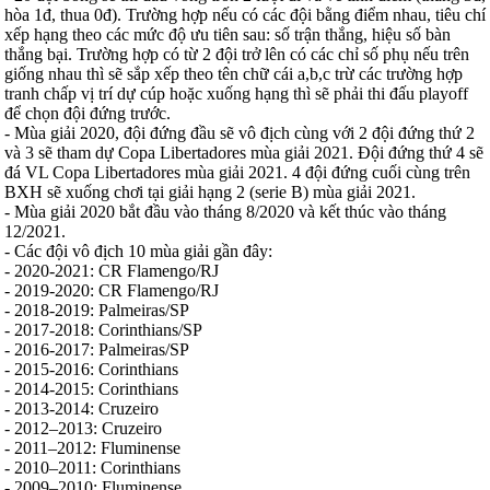
Jordan
hòa 1đ, thua 0đ). Trường hợp nếu có các đội bằng điểm nhau, tiêu chí
Kuwait
xếp hạng theo các mức độ ưu tiên sau: số trận thắng, hiệu số bàn
Lao
thắng bại. Trường hợp có từ 2 đội trở lên có các chỉ số phụ nếu trên
Lebanon
giống nhau thì sẽ sắp xếp theo tên chữ cái a,b,c trừ các trường hợp
Malaysia
tranh chấp vị trí dự cúp hoặc xuống hạng thì sẽ phải thi đấu playoff
New Zealand
để chọn đội đứng trước.
Oman
- Mùa giải 2020, đội đứng đầu sẽ vô địch cùng với 2 đội đứng thứ 2
Qatar
và 3 sẽ tham dự Copa Libertadores mùa giải 2021. Đội đứng thứ 4 sẽ
Singapore
đá VL Copa Libertadores mùa giải 2021. 4 đội đứng cuối cùng trên
Tajikistan
BXH sẽ xuống chơi tại giải hạng 2 (serie B) mùa giải 2021.
Thái Lan
- Mùa giải 2020 bắt đầu vào tháng 8/2020 và kết thúc vào tháng
UAE
12/2021.
Uzbekistan
- Các đội vô địch 10 mùa giải gần đây:
Việt Nam
- 2020-2021: CR Flamengo/RJ
Yemen
- 2019-2020: CR Flamengo/RJ
Ấn độ
- 2018-2019: Palmeiras/SP
Argentina
- 2017-2018: Corinthians/SP
Brazil
- 2016-2017: Palmeiras/SP
Bolivia
- 2015-2016: Corinthians
Chi Lê
- 2014-2015: Corinthians
Colombia
- 2013-2014: Cruzeiro
Ecuador
- 2012–2013: Cruzeiro
Paraguay
- 2011–2012: Fluminense
Peru
- 2010–2011: Corinthians
Uruguay
- 2009–2010: Fluminense