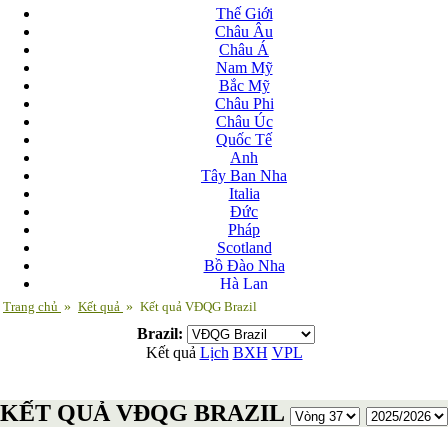
Thế Giới
Châu Âu
Châu Á
Nam Mỹ
Bắc Mỹ
Châu Phi
Châu Úc
Quốc Tế
Anh
Tây Ban Nha
Italia
Đức
Pháp
Scotland
Bồ Đào Nha
Hà Lan
Nga
Trang chủ
»
Kết quả
»
Kết quả VĐQG Brazil
Albania
Brazil:
Andorra
Kết quả
Lịch
BXH
VPL
Armenia
Azerbaijan
Ba Lan
KẾT QUẢ VĐQG BRAZIL
Belarus
Bosnia-Herzgovina
Bulgary