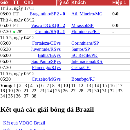
Giờ
TT
Chủ
Tỷ số
Khách
Hiệp 1
Bắc Ireland
Thứ 2, ngày 17/11
Bắc Macedonia
05:00
FT
Bragantino/SP
2 - 0
Atl. Mineiro/MG
0-0
Bỉ
Thứ 4, ngày 03/12
Croatia
05:00
FT
Vasco DG/RJ
0 - 2
Mirassol/SP
0-0
Estonia
Georgia
07:30
28'
Gremio/RS
0 - 1
Fluminense/RJ
-
Gibralta
Thứ 5, ngày 04/12
Hungary
05:00
Fortaleza/CE
vs
Corinthians/SP
Hy Lạp
05:30
Juventude/RS
vs
Santos/SP
Iceland
06:00
Bahia/BA
vs
SC Recife/PE
Ireland
06:00
Sao Paulo/SP
vs
Internacional/RS
Israel
Kazakhstan
07:30
Flamengo/RJ
vs
Ceara/CE
Kosovo
Thứ 6, ngày 05/12
Latvia
05:30
Cruzeiro/MG
vs
Botafogo/RJ
Liechtenstein
Vòng:
1
|
2
|
3
|
4
|
5
|
6
|
7
|
8
|
9
|
10
|
11
|
12
|
13
|
14
|
15
|
16
|
17
|
Lithuania
18
|
19
|
20
|
21
|
22
|
23
|
24
|
25
|
26
|
27
|
28
|
29
|
30
|
31
|
32
|
33
|
Luxembourg
34
|
35
|
36
|
37
|
38
|
Malta
Moldova
Kết quả các giải bóng đá Brazil
Montenegro
Na Uy
Phần Lan
Kết quả VĐQG Brazil
Rumany
San Marino