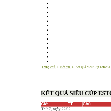
Trang chủ
»
Kết quả
»
Kết quả Siêu Cúp Estonia
KẾT QUẢ SIÊU CÚP ES
Giờ
TT
Chủ
Thứ 7, ngày 22/02