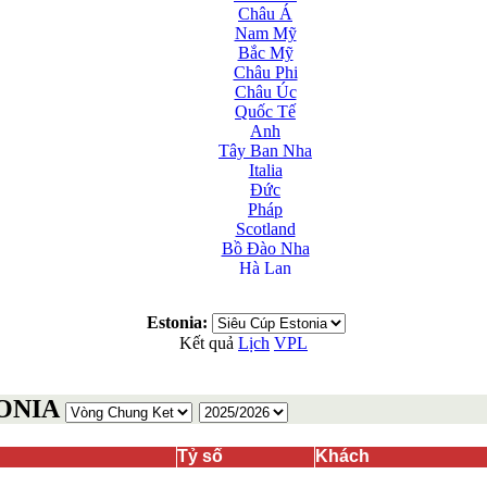
Châu Á
Nam Mỹ
Bắc Mỹ
Châu Phi
Châu Úc
Quốc Tế
Anh
Tây Ban Nha
Italia
Đức
Pháp
Scotland
Bồ Đào Nha
Hà Lan
Nga
Albania
Estonia:
Andorra
Kết quả
Lịch
VPL
Armenia
Azerbaijan
Ba Lan
TONIA
Belarus
Bosnia-Herzgovina
Bulgary
Tỷ số
Khách
Bắc Ireland
Bắc Macedonia