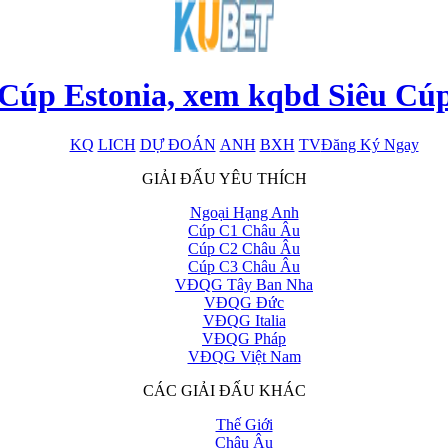
 Cúp Estonia, xem kqbd Siêu Cúp
KQ
LICH
DỰ ĐOÁN
ANH
BXH
TV
Đăng Ký Ngay
x
GIẢI ĐẤU YÊU THÍCH
Ngoại Hạng Anh
Cúp C1 Châu Âu
Cúp C2 Châu Âu
Cúp C3 Châu Âu
VĐQG Tây Ban Nha
VĐQG Đức
VĐQG Italia
VĐQG Pháp
VĐQG Việt Nam
CÁC GIẢI ĐẤU KHÁC
Thế Giới
Châu Âu