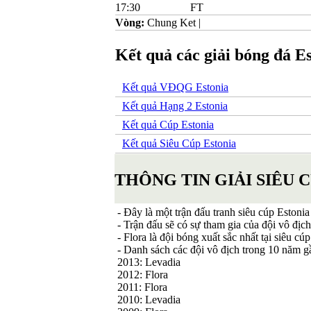
17:30
FT
Vòng:
Chung Ket
|
Kết quả các giải bóng đá E
Kết quả VĐQG Estonia
Kết quả Hạng 2 Estonia
Kết quả Cúp Estonia
Kết quả Siêu Cúp Estonia
THÔNG TIN GIẢI SIÊU 
- Đây là một trận đấu tranh siêu cúp Estoni
- Trận đấu sẽ có sự tham gia của đội vô 
- Flora là đội bóng xuất sắc nhất tại siêu c
- Danh sách các đội vô địch trong 10 năm g
2013: Levadia
2012: Flora
2011: Flora
2010: Levadia