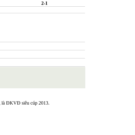
2-1
ũng là ĐKVĐ siêu cúp 2013.