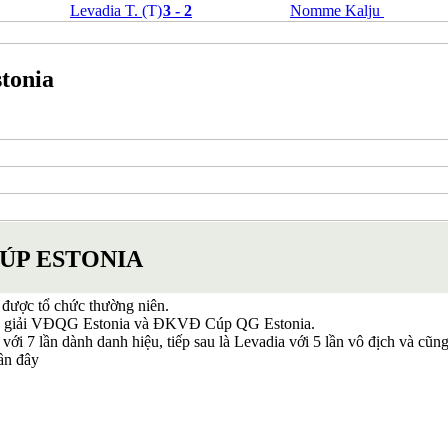
Levadia T.
(T)
3 - 2
Nomme Kalju
Bỉ
Croatia
Estonia
Georgia
stonia
Gibralta
Hungary
Hy Lạp
Iceland
Ireland
Israel
Kazakhstan
Kosovo
Latvia
Liechtenstein
CÚP ESTONIA
Lithuania
Luxembourg
Malta
a được tổ chức thường niên.
Moldova
địch giải VĐQG Estonia và ĐKVĐ Cúp QG Estonia.
Montenegro
úp với 7 lần dành danh hiệu, tiếp sau là Levadia với 5 lần vô địch và c
Na Uy
ần đây
Phần Lan
Rumany
San Marino
Serbia
Slovakia