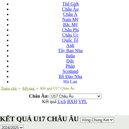
Thế Giới
Châu Âu
Châu Á
Nam Mỹ
Bắc Mỹ
Châu Phi
Châu Úc
Quốc Tế
Anh
Tây Ban Nha
Italia
Đức
Pháp
Scotland
Bồ Đào Nha
Hà Lan
Nga
Trang chủ
»
Kết quả
»
Kết quả U17 Châu Âu
Albania
Châu Âu:
Andorra
Kết quả
Lịch
BXH
VPL
Armenia
Azerbaijan
Ba Lan
KẾT QUẢ U17 CHÂU ÂU
Belarus
Bosnia-Herzgovina
Bulgary