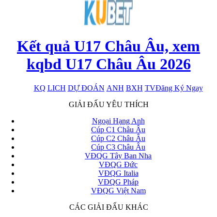
Kết quả U17 Châu Âu, xem
kqbd U17 Châu Âu 2026
KQ
LICH
DỰ ĐOÁN
ANH
BXH
TV
Đăng Ký Ngay
x
GIẢI ĐẤU YÊU THÍCH
Ngoại Hạng Anh
Cúp C1 Châu Âu
Cúp C2 Châu Âu
Cúp C3 Châu Âu
VĐQG Tây Ban Nha
VĐQG Đức
VĐQG Italia
VĐQG Pháp
VĐQG Việt Nam
CÁC GIẢI ĐẤU KHÁC