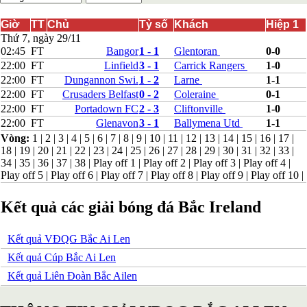
Bắc Ireland
Bắc Macedonia
Giờ
TT
Chủ
Tỷ số
Khách
Hiệp 1
Bỉ
Thứ 7, ngày 29/11
Croatia
02:45
FT
Bangor
1 - 1
Glentoran
0-0
Estonia
22:00
FT
Linfield
3 - 1
Carrick Rangers
1-0
Georgia
22:00
FT
Dungannon Swi.
1 - 2
Larne
1-1
Gibralta
22:00
FT
Crusaders Belfast
0 - 2
Coleraine
0-1
Hungary
22:00
FT
Portadown FC
2 - 3
Cliftonville
1-0
Hy Lạp
Iceland
22:00
FT
Glenavon
3 - 1
Ballymena Utd
1-1
Ireland
Vòng:
1
|
2
|
3
|
4
|
5
|
6
|
7
|
8
|
9
|
10
|
11
|
12
|
13
|
14
|
15
|
16
|
17
|
Israel
18
|
19
|
20
|
21
|
22
|
23
|
24
|
25
|
26
|
27
|
28
|
29
|
30
|
31
|
32
|
33
|
Kazakhstan
34
|
35
|
36
|
37
|
38
|
Play off 1
|
Play off 2
|
Play off 3
|
Play off 4
|
Kosovo
Play off 5
|
Play off 6
|
Play off 7
|
Play off 8
|
Play off 9
|
Play off 10
|
Latvia
Liechtenstein
Kết quả các giải bóng đá Bắc Ireland
Lithuania
Luxembourg
Malta
Kết quả VĐQG Bắc Ai Len
Moldova
Kết quả Cúp Bắc Ai Len
Montenegro
Na Uy
Kết quả Liên Đoàn Bắc Ailen
Phần Lan
Rumany
San Marino