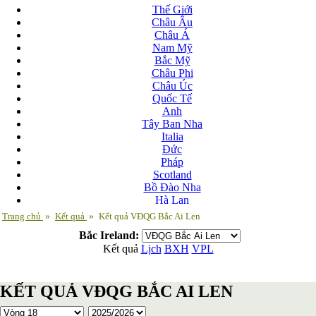
Thế Giới
Châu Âu
Châu Á
Nam Mỹ
Bắc Mỹ
Châu Phi
Châu Úc
Quốc Tế
Anh
Tây Ban Nha
Italia
Đức
Pháp
Scotland
Bồ Đào Nha
Hà Lan
Nga
Trang chủ
»
Kết quả
»
Kết quả VĐQG Bắc Ai Len
Albania
Bắc Ireland:
Andorra
Kết quả
Lịch
BXH
VPL
Armenia
Azerbaijan
Ba Lan
KẾT QUẢ VĐQG BẮC AI LEN
Belarus
Bosnia-Herzgovina
Bulgary