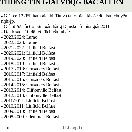
THÔNG TIN GIẢI VĐQG BẮC AI LEN
Serbia
Slovakia
- Giải có 12 đội tham gia thi đấu và tất cả đều là các đội bán chuyên
Slovenia
nghiệp.
Séc
- Giải được tài trợ bởi ngân hàng Danske từ mùa giải 2011.
Síp
- Danh sách 10 đội vô địch gần nhất:
Thổ Nhĩ Kỳ
- 2023/2024: Larne
Thụy Sỹ
- 2022/2023: Larne
Thụy Điển
- 2021/2022: Linfield Belfast
Ukraina
- 2020/2021: Linfield Belfast
Wales
- 2019/2020: Linfield Belfast
Áo
- 2018/2019: Linfield Belfast
Đan Mạch
- 2017/2018: Crusaders Belfast
Đảo Faroe
- 2016/2017: Linfield Belfast
Australia
- 2015/2016: Crusaders Belfast
Nhật Bản
- 2014/2015: Crusaders Belfast
Hàn Quốc
- 2013/2014: Cliftonville Belfast
Trung Quốc
- 2012/2013: Cliftonville Belfast
Arập Xêút
- 2011/2012: Linfield Belfast
Bahrain
- 2010/2011: Linfield Belfast
Campuchia
- 2009/2010: Linfield Belfast
Hồng Kông
- 2008/2009: Glentoran Belfast
Indonesia
Iran
x
Iraq
TLbongda