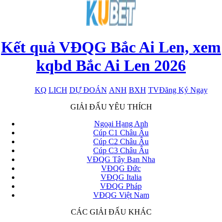
Kết quả VĐQG Bắc Ai Len, xem
kqbd Bắc Ai Len 2026
KQ
LICH
DỰ ĐOÁN
ANH
BXH
TV
Đăng Ký Ngay
x
GIẢI ĐẤU YÊU THÍCH
Ngoại Hạng Anh
Cúp C1 Châu Âu
Cúp C2 Châu Âu
Cúp C3 Châu Âu
VĐQG Tây Ban Nha
VĐQG Đức
VĐQG Italia
VĐQG Pháp
VĐQG Việt Nam
CÁC GIẢI ĐẤU KHÁC