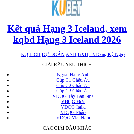
Kết quả Hạng 3 Iceland, xem
kqbd Hạng 3 Iceland 2026
KQ
LICH
DỰ ĐOÁN
ANH
BXH
TV
Đăng Ký Ngay
x
GIẢI ĐẤU YÊU THÍCH
Ngoại Hạng Anh
Cúp C1 Châu Âu
Cúp C2 Châu Âu
Cúp C3 Châu Âu
VĐQG Tây Ban Nha
VĐQG Đức
VĐQG Italia
VĐQG Pháp
VĐQG Việt Nam
CÁC GIẢI ĐẤU KHÁC