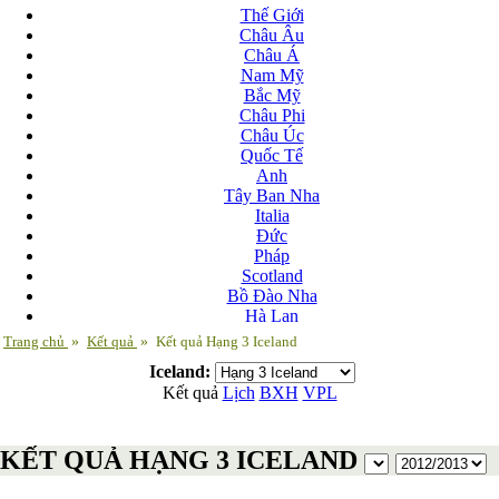
Thế Giới
Châu Âu
Châu Á
Nam Mỹ
Bắc Mỹ
Châu Phi
Châu Úc
Quốc Tế
Anh
Tây Ban Nha
Italia
Đức
Pháp
Scotland
Bồ Đào Nha
Hà Lan
Nga
Trang chủ
»
Kết quả
»
Kết quả Hạng 3 Iceland
Albania
Iceland:
Andorra
Kết quả
Lịch
BXH
VPL
Armenia
Azerbaijan
Ba Lan
KẾT QUẢ HẠNG 3 ICELAND
Belarus
Bosnia-Herzgovina
Bulgary