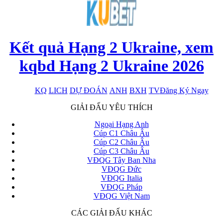
Kết quả Hạng 2 Ukraine, xem
kqbd Hạng 2 Ukraine 2026
KQ
LICH
DỰ ĐOÁN
ANH
BXH
TV
Đăng Ký Ngay
x
GIẢI ĐẤU YÊU THÍCH
Ngoại Hạng Anh
Cúp C1 Châu Âu
Cúp C2 Châu Âu
Cúp C3 Châu Âu
VĐQG Tây Ban Nha
VĐQG Đức
VĐQG Italia
VĐQG Pháp
VĐQG Việt Nam
CÁC GIẢI ĐẤU KHÁC