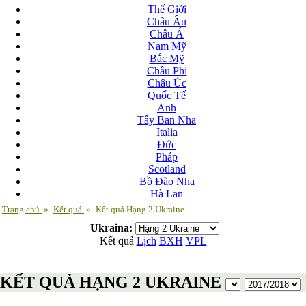
Thế Giới
Châu Âu
Châu Á
Nam Mỹ
Bắc Mỹ
Châu Phi
Châu Úc
Quốc Tế
Anh
Tây Ban Nha
Italia
Đức
Pháp
Scotland
Bồ Đào Nha
Hà Lan
Nga
Trang chủ
»
Kết quả
»
Kết quả Hạng 2 Ukraine
Albania
Ukraina:
Andorra
Kết quả
Lịch
BXH
VPL
Armenia
Azerbaijan
Ba Lan
KẾT QUẢ HẠNG 2 UKRAINE
Belarus
Bosnia-Herzgovina
Bulgary