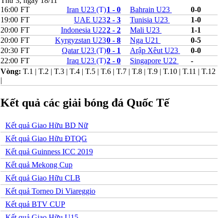
Thứ 3, ngày 18/11
Serbia
16:00
FT
Iran U23
(T)
1 - 0
Bahrain U23
0-0
Slovakia
19:00
FT
UAE U23
2 - 3
Tunisia U23
1-0
Slovenia
20:00
FT
Indonesia U22
2 - 2
Mali U23
1-1
Séc
20:00
FT
Kyrgyzstan U23
0 - 8
Nga U21
0-5
Síp
20:30
FT
Qatar U23
(T)
0 - 1
Arập Xêut U23
0-0
Thổ Nhĩ Kỳ
22:00
FT
Iraq U23
(T)
2 - 0
Singapore U22
-
Thụy Sỹ
Thụy Điển
Vòng:
T.1
|
T.2
|
T.3
|
T.4
|
T.5
|
T.6
|
T.7
|
T.8
|
T.9
|
T.10
|
T.11
|
T.12
Ukraina
|
Wales
Áo
Kết quả các giải bóng đá Quốc Tế
Đan Mạch
Đảo Faroe
Australia
Kết quả Giao Hữu BD Nữ
Nhật Bản
Kết quả Giao Hữu ĐTQG
Hàn Quốc
Trung Quốc
Kết quả Guinness ICC 2019
Arập Xêút
Kết quả Mekong Cup
Bahrain
Campuchia
Kết quả Giao Hữu CLB
Hồng Kông
Kết quả Torneo Di Viareggio
Indonesia
Iran
Kết quả BTV CUP
Iraq
Kết quả Giao Hữu U15