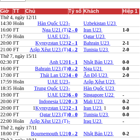
Bắc Ireland
Bắc Macedonia
Giờ
TT
Chủ
Tỷ số
Khách
Hiệp 1
Bỉ
Thứ 4, ngày 12/11
Croatia
14:30
Hoãn
Hàn Quốc U23
-
Uzbekistan U23
Estonia
16:00
FT
Nga U21
(T)
2 - 0
Iran U23
1-0
Georgia
17:59
Hoãn
UAE U23
-
Qatar U23
Gibralta
20:00
FT
Kyrgyzstan U23
2 - 1
Bahrain U23
2-1
Hungary
21:00
FT
Arập Xêut U23
(T)
4 - 2
Tunisia U23
2-0
Hy Lạp
Iceland
Thứ 7, ngày 15/11
Ireland
02:30
FT
Anh U20
1 - 1
Nhật Bản U23
0-0
Israel
16:00
FT
Bahrain U23
(T)
0 - 2
Nga U21
0-0
Kazakhstan
17:00
FT
Thái Lan U23
4 - 0
Ấn Độ U23
2-0
Kosovo
17:59
Hoãn
UAE U23
-
Arập Xêut U23
Latvia
18:35
Hoãn
Trung Quốc U23
-
Hàn Quốc U23
Liechtenstein
19:00
FT
UAE U23
6 - 0
Singapore U22
-
Lithuania
Luxembourg
20:00
FT
Indonesia U22
0 - 3
Mali U23
0-2
Malta
20:00
FT
1
Kyrgyzstan U23
2 - 1
Iran U23
1
0-0
Moldova
22:00
FT
Qatar U23
(T)
0 - 0
Tunisia U23
0-0
Montenegro
22:00
Hoãn
Arập Xêut U23
(T)
-
Iraq U23
-
Na Uy
Thứ 2, ngày 17/11
Phần Lan
18:00
FT
Bournemouth U21
0 - 2
Nhật Bản U23
0-2
Rumany
San Marino