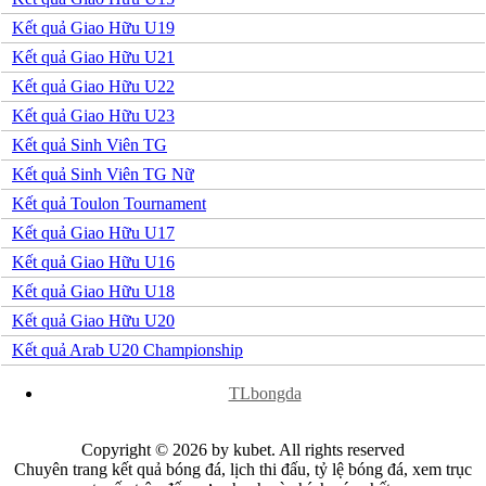
Jordan
Kuwait
Kết quả Giao Hữu U19
Lao
Kết quả Giao Hữu U21
Lebanon
Malaysia
Kết quả Giao Hữu U22
New Zealand
Kết quả Giao Hữu U23
Oman
Qatar
Kết quả Sinh Viên TG
Singapore
Kết quả Sinh Viên TG Nữ
Tajikistan
Thái Lan
Kết quả Toulon Tournament
UAE
Kết quả Giao Hữu U17
Uzbekistan
Việt Nam
Kết quả Giao Hữu U16
Yemen
Kết quả Giao Hữu U18
Ấn độ
Argentina
Kết quả Giao Hữu U20
Brazil
Kết quả Arab U20 Championship
Bolivia
Chi Lê
x
Colombia
TLbongda
Ecuador
Paraguay
Copyright © 2026 by kubet. All rights reserved
Peru
Chuyên trang kết quả bóng đá, lịch thi đấu, tỷ lệ bóng đá, xem trục
Uruguay