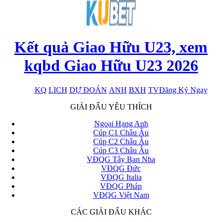
Kết quả Giao Hữu U23, xem
kqbd Giao Hữu U23 2026
KQ
LICH
DỰ ĐOÁN
ANH
BXH
TV
Đăng Ký Ngay
x
GIẢI ĐẤU YÊU THÍCH
Ngoại Hạng Anh
Cúp C1 Châu Âu
Cúp C2 Châu Âu
Cúp C3 Châu Âu
VĐQG Tây Ban Nha
VĐQG Đức
VĐQG Italia
VĐQG Pháp
VĐQG Việt Nam
CÁC GIẢI ĐẤU KHÁC