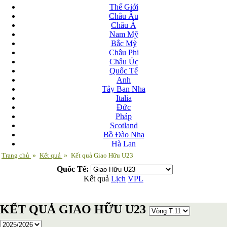
Thế Giới
Châu Âu
Châu Á
Nam Mỹ
Bắc Mỹ
Châu Phi
Châu Úc
Quốc Tế
Anh
Tây Ban Nha
Italia
Đức
Pháp
Scotland
Bồ Đào Nha
Hà Lan
Nga
Trang chủ
»
Kết quả
»
Kết quả Giao Hữu U23
Albania
Quốc Tế:
Andorra
Kết quả
Lịch
VPL
Armenia
Azerbaijan
Ba Lan
KẾT QUẢ GIAO HỮU U23
Belarus
Bosnia-Herzgovina
Bulgary