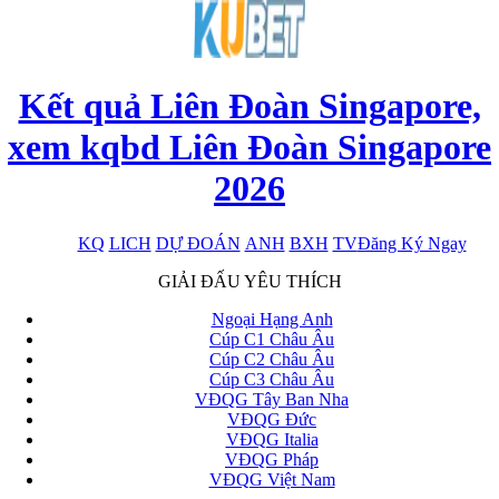
Kết quả Liên Đoàn Singapore,
xem kqbd Liên Đoàn Singapore
2026
KQ
LICH
DỰ ĐOÁN
ANH
BXH
TV
Đăng Ký Ngay
x
GIẢI ĐẤU YÊU THÍCH
Ngoại Hạng Anh
Cúp C1 Châu Âu
Cúp C2 Châu Âu
Cúp C3 Châu Âu
VĐQG Tây Ban Nha
VĐQG Đức
VĐQG Italia
VĐQG Pháp
VĐQG Việt Nam