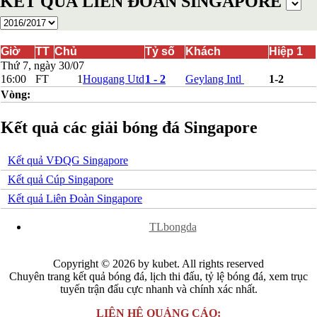
KẾT QUẢ LIÊN ĐOÀN SINGAPORE
Bosnia-Herzgovina
Bulgary
Bắc Ireland
Bắc Macedonia
Giờ
TT
Chủ
Tỷ số
Khách
Hiệp 1
Bỉ
Thứ 7, ngày 30/07
Croatia
16:00
FT
1
Hougang Utd
1 - 2
Geylang Intl
1-2
Estonia
Vòng:
Georgia
Gibralta
Kết quả các giải bóng đá Singapore
Hungary
Hy Lạp
Iceland
Kết quả VĐQG Singapore
Ireland
Israel
Kết quả Cúp Singapore
Kazakhstan
Kết quả Liên Đoàn Singapore
Kosovo
Latvia
x
TLbongda
Liechtenstein
Lithuania
Luxembourg
Copyright © 2026 by kubet. All rights reserved
Malta
Chuyên trang kết quả bóng đá, lịch thi đấu, tỷ lệ bóng đá, xem trục
Moldova
tuyến trận đấu cực nhanh và chính xác nhất.
Montenegro
Na Uy
LIÊN HỆ QUẢNG CÁO: