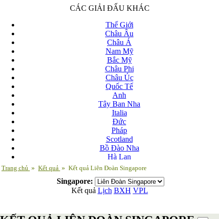
CÁC GIẢI ĐẤU KHÁC
Thế Giới
Châu Âu
Châu Á
Nam Mỹ
Bắc Mỹ
Châu Phi
Châu Úc
Quốc Tế
Anh
Tây Ban Nha
Italia
Đức
Pháp
Scotland
Bồ Đào Nha
Hà Lan
Nga
Trang chủ
»
Kết quả
»
Kết quả Liên Đoàn Singapore
Albania
Singapore:
Andorra
Kết quả
Lịch
BXH
VPL
Armenia
Azerbaijan
Ba Lan
Belarus