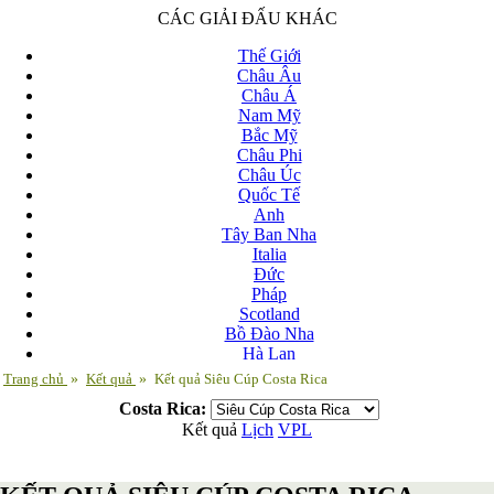
CÁC GIẢI ĐẤU KHÁC
Thế Giới
Châu Âu
Châu Á
Nam Mỹ
Bắc Mỹ
Châu Phi
Châu Úc
Quốc Tế
Anh
Tây Ban Nha
Italia
Đức
Pháp
Scotland
Bồ Đào Nha
Hà Lan
Nga
Trang chủ
»
Kết quả
»
Kết quả Siêu Cúp Costa Rica
Albania
Costa Rica:
Andorra
Kết quả
Lịch
VPL
Armenia
Azerbaijan
Ba Lan
Belarus