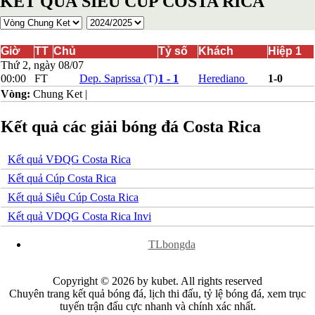
KẾT QUẢ SIÊU CÚP COSTA RICA
Bosnia-Herzgovina
Bulgary
Bắc Ireland
Bắc Macedonia
Giờ
TT
Chủ
Tỷ số
Khách
Hiệp 1
Bỉ
Thứ 2, ngày 08/07
Croatia
00:00
FT
Dep. Saprissa
(T)
1 - 1
Herediano
1-0
Estonia
Vòng:
Chung Ket
|
Georgia
Gibralta
Kết quả các giải bóng đá Costa Rica
Hungary
Hy Lạp
Iceland
Kết quả VĐQG Costa Rica
Ireland
Israel
Kết quả Cúp Costa Rica
Kazakhstan
Kết quả Siêu Cúp Costa Rica
Kosovo
Latvia
Kết quả VDQG Costa Rica Invi
Liechtenstein
x
Lithuania
TLbongda
Luxembourg
Malta
Moldova
Copyright © 2026 by kubet. All rights reserved
Montenegro
Chuyên trang kết quả bóng đá, lịch thi đấu, tỷ lệ bóng đá, xem trục
Na Uy
tuyến trận đấu cực nhanh và chính xác nhất.