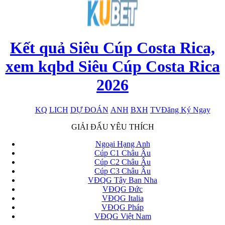
Kết quả Siêu Cúp Costa Rica,
xem kqbd Siêu Cúp Costa Rica
2026
KQ
LICH
DỰ ĐOÁN
ANH
BXH
TV
Đăng Ký Ngay
x
GIẢI ĐẤU YÊU THÍCH
Ngoại Hạng Anh
Cúp C1 Châu Âu
Cúp C2 Châu Âu
Cúp C3 Châu Âu
VĐQG Tây Ban Nha
VĐQG Đức
VĐQG Italia
VĐQG Pháp
VĐQG Việt Nam