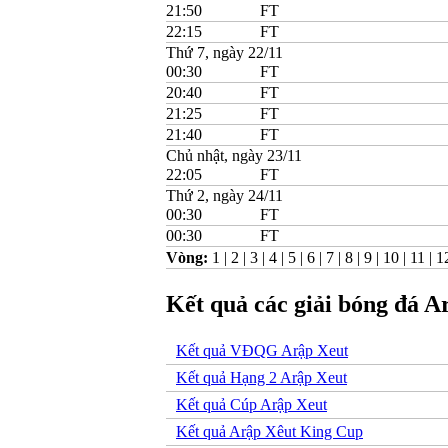
21:50
FT
22:15
FT
Thứ 7, ngày 22/11
00:30
FT
20:40
FT
21:25
FT
21:40
FT
Chủ nhật, ngày 23/11
22:05
FT
Thứ 2, ngày 24/11
00:30
FT
00:30
FT
Vòng:
1
|
2
|
3
|
4
|
5
|
6
|
7
|
8
|
9
|
10
|
11
|
1
Kết quả các giải bóng đá A
Kết quả VĐQG Arập Xeut
Kết quả Hạng 2 Arập Xeut
Kết quả Cúp Arập Xeut
Kết quả Arập Xêut King Cup