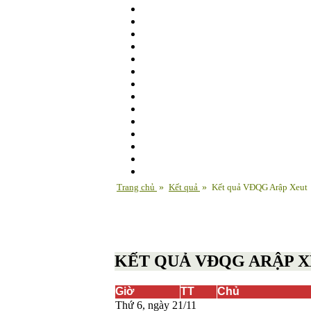
Trang chủ
»
Kết quả
»
Kết quả VĐQG Arập Xeut
KẾT QUẢ VĐQG ARẬP 
Giờ
TT
Chủ
Thứ 6, ngày 21/11