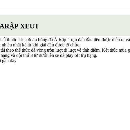
Slovenia
Séc
Síp
Thổ Nhĩ Kỳ
 ARẬP XEUT
Thụy Sỹ
Thụy Điển
Ukraina
 nhất thuộc Liên đoàn bóng đá Ả Rập. Trận đấu đầu tiên được diễn ra v
Wales
h nhiều nhất kể từ khi giải đấu được tổ chức.
Áo
ài theo thể thức đá vòng tròn lượt đi lượt về tính điểm. Kêt thúc mùa 
Đan Mạch
ng và đội thứ 3 từ dưới lên sẽ đá play off trụ hạng.
Đảo Faroe
i gần đây
Australia
Nhật Bản
Hàn Quốc
Trung Quốc
Arập Xêút
Bahrain
Campuchia
Hồng Kông
Indonesia
Iran
Iraq
Jordan
Kuwait