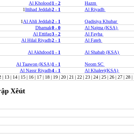
Al Kholood
1 - 2
Hazm
Bỉ
1
Ittihad Jeddah
2 - 1
Al Riyadh
Croatia
Estonia
Georgia
1
Al Ahli Jeddah
2 - 1
Qadisiya Khubar
Gibralta
Dhamak
0 - 0
Al Najma (KSA)
Hungary
Al Ettifaq
3 - 2
Al Fayha
Hy Lạp
Al Hilal Riyadh
2 - 1
Al Fateh
Iceland
Ireland
Al Akhdood
1 - 1
Al Shabab (KSA)
Israel
Kazakhstan
Kosovo
Al Taawon (KSA)
1 - 1
Neom SC
Latvia
Al Nassr Riyadh
4 - 1
Al Khaleej(KSA)
Liechtenstein
2
|
13
|
14
|
15
|
16
|
17
|
18
|
19
|
20
|
21
|
22
|
23
|
24
|
25
|
26
|
27
|
28
|
Lithuania
Luxembourg
rập Xêút
Malta
Moldova
Montenegro
Na Uy
Phần Lan
Rumany
San Marino
Serbia
Slovakia