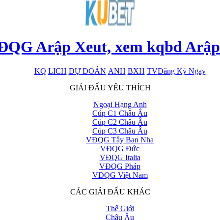
ĐQG Arập Xeut, xem kqbd Arập
KQ
LICH
DỰ ĐOÁN
ANH
BXH
TV
Đăng Ký Ngay
x
GIẢI ĐẤU YÊU THÍCH
Ngoại Hạng Anh
Cúp C1 Châu Âu
Cúp C2 Châu Âu
Cúp C3 Châu Âu
VĐQG Tây Ban Nha
VĐQG Đức
VĐQG Italia
VĐQG Pháp
VĐQG Việt Nam
CÁC GIẢI ĐẤU KHÁC
Thế Giới
Châu Âu