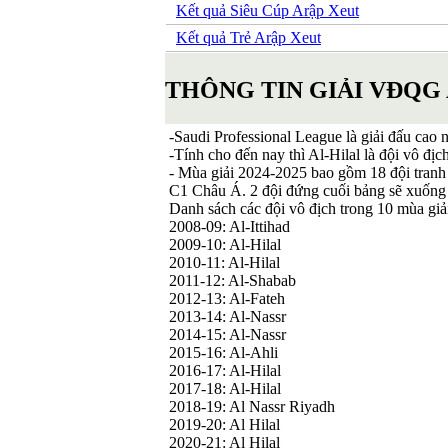
Kết quả Siêu Cúp Arập Xeut
Kết quả Trẻ Arập Xeut
THÔNG TIN GIẢI VĐQG
-Saudi Professional League là giải đấu cao
-Tính cho đến nay thì Al-Hilal là đội vô địc
- Mùa giải 2024-2025 bao gồm 18 đội tranh t
C1 Châu Á. 2 đội đứng cuối bảng sẽ xuống hạ
Danh sách các đội vô địch trong 10 mùa giả
2008-09: Al-Ittihad
2009-10: Al-Hilal
2010-11: Al-Hilal
2011-12: Al-Shabab
2012-13: Al-Fateh
2013-14: Al-Nassr
2014-15: Al-Nassr
2015-16: Al-Ahli
2016-17: Al-Hilal
2017-18: Al-Hilal
2018-19: Al Nassr Riyadh
2019-20: Al Hilal
2020-21: Al Hilal