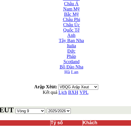
Châu Á
Nam Mỹ
Bắc Mỹ
Châu Phi
Châu Úc
Quốc Tế
Anh
Tây Ban Nha
Italia
Đức
Pháp
Scotland
Bồ Đào Nha
Hà Lan
Nga
Albania
Arập Xêút:
Andorra
Kết quả
Lịch
BXH
VPL
Armenia
Azerbaijan
Ba Lan
XEUT
Belarus
Bosnia-Herzgovina
Bulgary
Tỷ số
Khách
Bắc Ireland
Bắc Macedonia