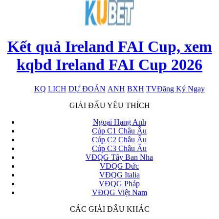
Kết quả Ireland FAI Cup, xem
kqbd Ireland FAI Cup 2026
KQ
LICH
DỰ ĐOÁN
ANH
BXH
TV
Đăng Ký Ngay
x
GIẢI ĐẤU YÊU THÍCH
Ngoại Hạng Anh
Cúp C1 Châu Âu
Cúp C2 Châu Âu
Cúp C3 Châu Âu
VĐQG Tây Ban Nha
VĐQG Đức
VĐQG Italia
VĐQG Pháp
VĐQG Việt Nam
CÁC GIẢI ĐẤU KHÁC