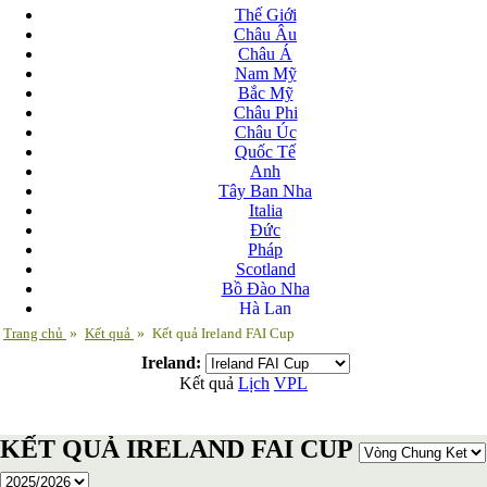
Thế Giới
Châu Âu
Châu Á
Nam Mỹ
Bắc Mỹ
Châu Phi
Châu Úc
Quốc Tế
Anh
Tây Ban Nha
Italia
Đức
Pháp
Scotland
Bồ Đào Nha
Hà Lan
Nga
Trang chủ
»
Kết quả
»
Kết quả Ireland FAI Cup
Albania
Ireland:
Andorra
Kết quả
Lịch
VPL
Armenia
Azerbaijan
Ba Lan
KẾT QUẢ IRELAND FAI CUP
Belarus
Bosnia-Herzgovina
Bulgary