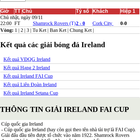
Bắc Ireland
Bắc Macedonia
Giờ
TT
Chủ
Tỷ số
Khách
Hiệp 1
Bỉ
Chủ nhật, ngày 09/11
Croatia
22:00
FT
Shamrock Rovers
(T)
2 - 0
Cork City
0-0
Estonia
Vòng:
1
|
2
|
3
|
Tu Ket
|
Ban Ket
|
Chung Ket
|
Georgia
Gibralta
Kết quả các giải bóng đá Ireland
Hungary
Hy Lạp
Iceland
Kết quả VĐQG Ireland
Ireland
Israel
Kết quả Hạng 2 Ireland
Kazakhstan
Kết quả Ireland FAI Cup
Kosovo
Latvia
Kết quả Liên Đoàn Ireland
Liechtenstein
Kết quả Ireland Setana Cup
Lithuania
Luxembourg
Malta
THÔNG TIN GIẢI IRELAND FAI CUP
Moldova
Montenegro
Na Uy
Cúp quốc gia Ireland
Phần Lan
- Cúp quốc gia Ireland (hay còn gọi theo tên nhà tài trợ là FAI Cup).
Rumany
Giải đấu đầu tiên được tổ chức vào năm 1922. Shamrock Rovers
San Marino