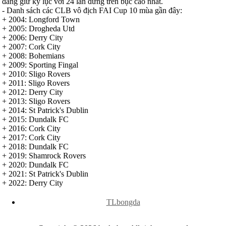
đang giữ kỷ lục với 24 lần đứng trên bục cao nhất.
Serbia
- Danh sách các CLB vô địch FAI Cup 10 mùa gần đây:
Slovakia
+ 2004: Longford Town
Slovenia
+ 2005: Drogheda Utd
Séc
+ 2006: Derry City
Síp
+ 2007: Cork City
Thổ Nhĩ Kỳ
+ 2008: Bohemians
Thụy Sỹ
+ 2009: Sporting Fingal
Thụy Điển
+ 2010: Sligo Rovers
Ukraina
+ 2011: Sligo Rovers
Wales
+ 2012: Derry City
Áo
+ 2013: Sligo Rovers
Đan Mạch
+ 2014: St Patrick's Dublin
Đảo Faroe
+ 2015: Dundalk FC
Australia
+ 2016: Cork City
Nhật Bản
+ 2017: Cork City
Hàn Quốc
+ 2018: Dundalk FC
Trung Quốc
+ 2019: Shamrock Rovers
Arập Xêút
+ 2020: Dundalk FC
Bahrain
+ 2021: St Patrick's Dublin
Campuchia
+ 2022: Derry City
Hồng Kông
x
Indonesia
TLbongda
Iran
Iraq