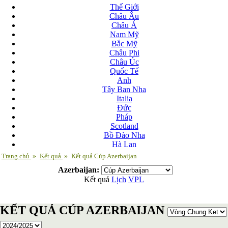
Thế Giới
Châu Âu
Châu Á
Nam Mỹ
Bắc Mỹ
Châu Phi
Châu Úc
Quốc Tế
Anh
Tây Ban Nha
Italia
Đức
Pháp
Scotland
Bồ Đào Nha
Hà Lan
Nga
Trang chủ
»
Kết quả
»
Kết quả Cúp Azerbaijan
Albania
Azerbaijan:
Andorra
Kết quả
Lịch
VPL
Armenia
Azerbaijan
Ba Lan
KẾT QUẢ CÚP AZERBAIJAN
Belarus
Bosnia-Herzgovina
Bulgary