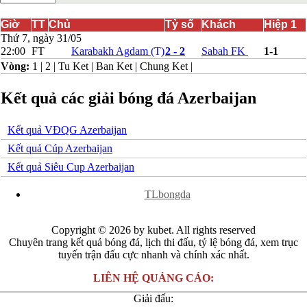
Bắc Ireland
Bắc Macedonia
Giờ
TT
Chủ
Tỷ số
Khách
Hiệp 1
Bỉ
Thứ 7, ngày 31/05
Croatia
22:00
FT
Karabakh Agdam
(T)
2 - 2
Sabah FK
1-1
Estonia
Vòng:
1
|
2
|
Tu Ket
|
Ban Ket
|
Chung Ket
|
Georgia
Gibralta
Kết quả các giải bóng đá Azerbaijan
Hungary
Hy Lạp
Iceland
Kết quả VĐQG Azerbaijan
Ireland
Israel
Kết quả Cúp Azerbaijan
Kazakhstan
Kết quả Siêu Cup Azerbaijan
Kosovo
Latvia
x
TLbongda
Liechtenstein
Lithuania
Luxembourg
Copyright © 2026 by kubet. All rights reserved
Malta
Chuyên trang kết quả bóng đá, lịch thi đấu, tỷ lệ bóng đá, xem trục
Moldova
tuyến trận đấu cực nhanh và chính xác nhất.
Montenegro
Na Uy
LIÊN HỆ QUẢNG CÁO:
Phần Lan
Rumany
Giải đấu:
San Marino