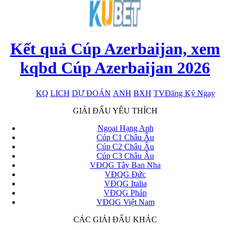
Kết quả Cúp Azerbaijan, xem
kqbd Cúp Azerbaijan 2026
KQ
LICH
DỰ ĐOÁN
ANH
BXH
TV
Đăng Ký Ngay
x
GIẢI ĐẤU YÊU THÍCH
Ngoại Hạng Anh
Cúp C1 Châu Âu
Cúp C2 Châu Âu
Cúp C3 Châu Âu
VĐQG Tây Ban Nha
VĐQG Đức
VĐQG Italia
VĐQG Pháp
VĐQG Việt Nam
CÁC GIẢI ĐẤU KHÁC