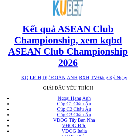
Kết quả ASEAN Club
Championship, xem kqbd
ASEAN Club Championship
2026
KQ
LICH
DỰ ĐOÁN
ANH
BXH
TV
Đăng Ký Ngay
x
GIẢI ĐẤU YÊU THÍCH
Ngoại Hạng Anh
Cúp C1 Châu Âu
Cúp C2 Châu Âu
Cúp C3 Châu Âu
VĐQG Tây Ban Nha
VĐQG Đức
VĐQG Italia