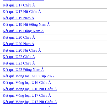
Ecuador
Kết quả U17 Châu Á
Paraguay
Peru
Kết quả U17 Nữ Châu Á
Uruguay
Kết quả U19 Nam Á
Venezuela
Mỹ
Kết quả U19 Nữ Đông Nam Á
Mexico
Kết quả U19 Đông Nam Á
Canada
Costa Rica
Kết quả U20 Châu Á
Honduras
Kết quả U20 Nam Á
Ai Cập
Algeria
Kết quả U20 Nữ Châu Á
Ma rốc
Kết quả U22 Châu Á
Nam Phi
Tunisia
Kết quả U23 Châu Á
Kết quả U23 Đông Nam Á
Kết quả Vòng loại AFF Cup 2022
Kết quả Vòng loại U16 Châu Á
Kết quả Vòng loại U16 Nữ Châu Á
Kết quả Vòng loại U17 Châu Á
Kết quả Vòng loại U17 Nữ Châu Á