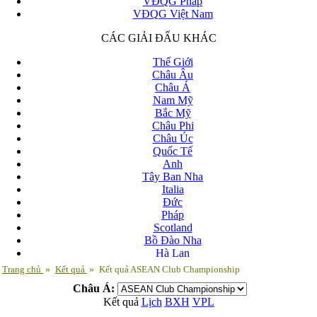
VĐQG Pháp
VĐQG Việt Nam
CÁC GIẢI ĐẤU KHÁC
Thế Giới
Châu Âu
Châu Á
Nam Mỹ
Bắc Mỹ
Châu Phi
Châu Úc
Quốc Tế
Anh
Tây Ban Nha
Italia
Đức
Pháp
Scotland
Bồ Đào Nha
Hà Lan
Nga
Trang chủ
»
Kết quả
»
Kết quả ASEAN Club Championship
Albania
Châu Á:
Andorra
Kết quả
Lịch
BXH
VPL
Armenia
Azerbaijan