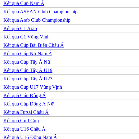
Hồng Kông
Kết quả Cup Nam Á
Indonesia
Kết quả ASEAN Club Championship
Iran
Iraq
Kết quả Arab Club Championship
Jordan
Kết quả C1 Arab
Kuwait
Lao
Kết quả C1 Vùng Vịnh
Lebanon
Kết quả Cúp Bãi Biển Châu Á
Malaysia
New Zealand
Kết quả Cúp Nữ Nam Á
Oman
Kết quả Cúp Tây Á Nữ
Qatar
Singapore
Kết quả Cúp Tây Á U19
Tajikistan
Kết quả Cúp Tây Á U23
Thái Lan
UAE
Kết quả Cúp U17 Vùng Vịnh
Uzbekistan
Kết quả Cúp Đông Á
Việt Nam
Yemen
Kết quả Cúp Đông Á Nữ
Ấn độ
Kết quả Futsal Châu Á
Argentina
Brazil
Kết quả Gulf Cup
Bolivia
Kết quả U16 Châu Á
Chi Lê
Colombia
Kết quả U16 Đông Nam Á