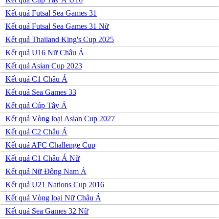
Montenegro
Na Uy
Kết quả Futsal Sea Games 31
Phần Lan
Kết quả Futsal Sea Games 31 Nữ
Rumany
San Marino
Kết quả Thailand King's Cup 2025
Serbia
Kết quả U16 Nữ Châu Á
Slovakia
Slovenia
Kết quả Asian Cup 2023
Séc
Kết quả C1 Châu Á
Síp
Thổ Nhĩ Kỳ
Kết quả Sea Games 33
Thụy Sỹ
Kết quả Cúp Tây Á
Thụy Điển
Ukraina
Kết quả Vòng loại Asian Cup 2027
Wales
Kết quả C2 Châu Á
Áo
Đan Mạch
Kết quả AFC Challenge Cup
Đảo Faroe
Kết quả C1 Châu Á Nữ
Australia
Nhật Bản
Kết quả Nữ Đông Nam Á
Hàn Quốc
Kết quả U21 Nations Cup 2016
Trung Quốc
Arập Xêút
Kết quả Vòng loại Nữ Châu Á
Bahrain
Kết quả Sea Games 32 Nữ
Campuchia