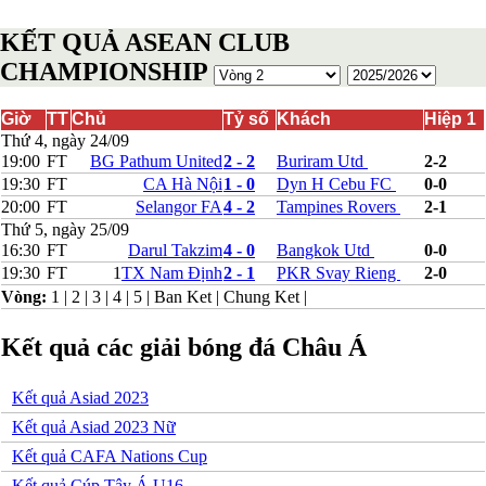
Ba Lan
KẾT QUẢ ASEAN CLUB
Belarus
Bosnia-Herzgovina
CHAMPIONSHIP
Bulgary
Bắc Ireland
Bắc Macedonia
Giờ
TT
Chủ
Tỷ số
Khách
Hiệp 1
Bỉ
Thứ 4, ngày 24/09
Croatia
19:00
FT
BG Pathum United
2 - 2
Buriram Utd
2-2
Estonia
19:30
FT
CA Hà Nội
1 - 0
Dyn H Cebu FC
0-0
Georgia
20:00
FT
Selangor FA
4 - 2
Tampines Rovers
2-1
Gibralta
Thứ 5, ngày 25/09
Hungary
16:30
FT
Darul Takzim
4 - 0
Bangkok Utd
0-0
Hy Lạp
19:30
FT
1
TX Nam Định
2 - 1
PKR Svay Rieng
2-0
Iceland
Ireland
Vòng:
1
|
2
|
3
|
4
|
5
|
Ban Ket
|
Chung Ket
|
Israel
Kazakhstan
Kết quả các giải bóng đá Châu Á
Kosovo
Latvia
Liechtenstein
Kết quả Asiad 2023
Lithuania
Kết quả Asiad 2023 Nữ
Luxembourg
Malta
Kết quả CAFA Nations Cup
Moldova
Kết quả Cúp Tây Á U16