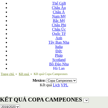
Thế Giới
Châu Âu
Châu Á
Nam Mỹ
Bắc Mỹ
Châu Phi
Châu Úc
Quốc Tế
Anh
Tây Ban Nha
Italia
Đức
Pháp
Scotland
Bồ Đào Nha
Hà Lan
Nga
Trang chủ
»
Kết quả
»
Kết quả Copa Campeones
Albania
Mexico:
Andorra
Kết quả
Lịch
VPL
Armenia
Azerbaijan
Ba Lan
KẾT QUẢ COPA CAMPEONES
Belarus
Bosnia-Herzgovina
Bulgary