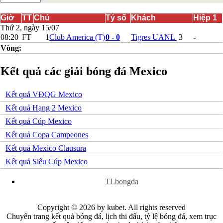
Bắc Ireland
Bắc Macedonia
Giờ
TT
Chủ
Tỷ số
Khách
Hiệp 1
Bỉ
Thứ 2, ngày 15/07
Croatia
08:20
FT
1
Club America
(T)
0 - 0
Tigres UANL
3
-
Estonia
Vòng:
Georgia
Gibralta
Kết quả các giải bóng đá Mexico
Hungary
Hy Lạp
Iceland
Kết quả VĐQG Mexico
Ireland
Israel
Kết quả Hạng 2 Mexico
Kazakhstan
Kết quả Cúp Mexico
Kosovo
Latvia
Kết quả Copa Campeones
Liechtenstein
Kết quả Mexico Clausura
Lithuania
Luxembourg
Kết quả Siêu Cúp Mexico
Malta
x
Moldova
TLbongda
Montenegro
Na Uy
Phần Lan
Copyright © 2026 by kubet. All rights reserved
Rumany
Chuyên trang kết quả bóng đá, lịch thi đấu, tỷ lệ bóng đá, xem trục
San Marino