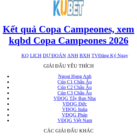
Kết quả Copa Campeones, xem
kqbd Copa Campeones 2026
KQ
LICH
DỰ ĐOÁN
ANH
BXH
TV
Đăng Ký Ngay
x
GIẢI ĐẤU YÊU THÍCH
Ngoại Hạng Anh
Cúp C1 Châu Âu
Cúp C2 Châu Âu
Cúp C3 Châu Âu
VĐQG Tây Ban Nha
VĐQG Đức
VĐQG Italia
VĐQG Pháp
VĐQG Việt Nam
CÁC GIẢI ĐẤU KHÁC