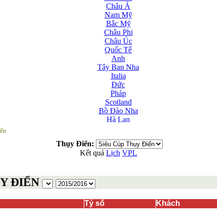
Châu Á
Nam Mỹ
Bắc Mỹ
Châu Phi
Châu Úc
Quốc Tế
Anh
Tây Ban Nha
Italia
Đức
Pháp
Scotland
Bồ Đào Nha
Hà Lan
Nga
iển
Albania
Thụy Điển:
Andorra
Kết quả
Lịch
VPL
Armenia
Azerbaijan
Ba Lan
ỤY ĐIỂN
Belarus
Bosnia-Herzgovina
Bulgary
Tỷ số
Khách
Bắc Ireland
Bắc Macedonia