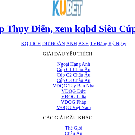
p Thụy Điển, xem kqbd Siêu Cú
KQ
LICH
DỰ ĐOÁN
ANH
BXH
TV
Đăng Ký Ngay
x
GIẢI ĐẤU YÊU THÍCH
Ngoại Hạng Anh
Cúp C1 Châu Âu
Cúp C2 Châu Âu
Cúp C3 Châu Âu
VĐQG Tây Ban Nha
VĐQG Đức
VĐQG Italia
VĐQG Pháp
VĐQG Việt Nam
CÁC GIẢI ĐẤU KHÁC
Thế Giới
Châu Âu