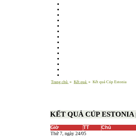
Trang chủ
»
Kết quả
»
Kết quả Cúp Estonia
KẾT QUẢ CÚP ESTONIA
Giờ
TT
Chủ
Thứ 7, ngày 24/05