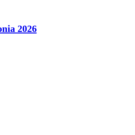
onia 2026