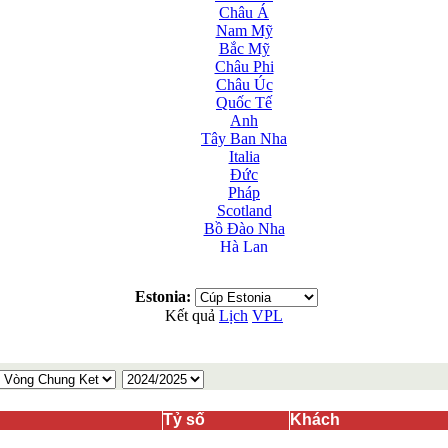
Châu Á
Nam Mỹ
Bắc Mỹ
Châu Phi
Châu Úc
Quốc Tế
Anh
Tây Ban Nha
Italia
Đức
Pháp
Scotland
Bồ Đào Nha
Hà Lan
Nga
Albania
Estonia:
Andorra
Kết quả
Lịch
VPL
Armenia
Azerbaijan
Ba Lan
Belarus
Bosnia-Herzgovina
Bulgary
Tỷ số
Khách
Bắc Ireland
Bắc Macedonia