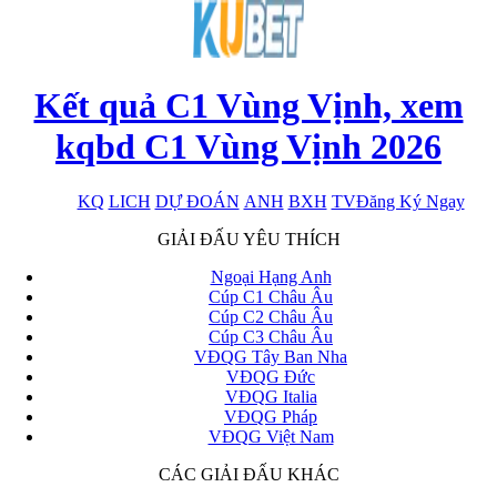
Kết quả C1 Vùng Vịnh, xem
kqbd C1 Vùng Vịnh 2026
KQ
LICH
DỰ ĐOÁN
ANH
BXH
TV
Đăng Ký Ngay
x
GIẢI ĐẤU YÊU THÍCH
Ngoại Hạng Anh
Cúp C1 Châu Âu
Cúp C2 Châu Âu
Cúp C3 Châu Âu
VĐQG Tây Ban Nha
VĐQG Đức
VĐQG Italia
VĐQG Pháp
VĐQG Việt Nam
CÁC GIẢI ĐẤU KHÁC