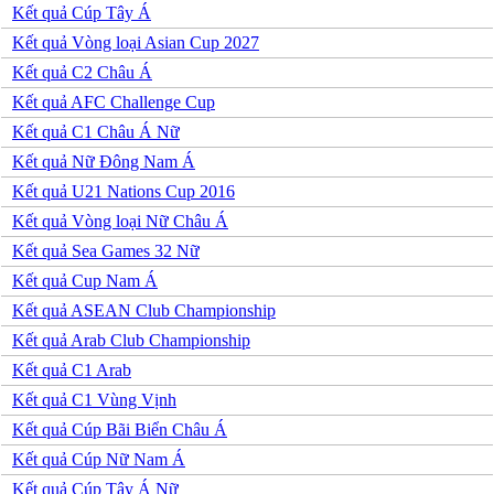
Kết quả Cúp Tây Á
Serbia
Slovakia
Kết quả Vòng loại Asian Cup 2027
Slovenia
Kết quả C2 Châu Á
Séc
Síp
Kết quả AFC Challenge Cup
Thổ Nhĩ Kỳ
Kết quả C1 Châu Á Nữ
Thụy Sỹ
Thụy Điển
Kết quả Nữ Đông Nam Á
Ukraina
Kết quả U21 Nations Cup 2016
Wales
Áo
Kết quả Vòng loại Nữ Châu Á
Đan Mạch
Kết quả Sea Games 32 Nữ
Đảo Faroe
Australia
Kết quả Cup Nam Á
Nhật Bản
Kết quả ASEAN Club Championship
Hàn Quốc
Trung Quốc
Kết quả Arab Club Championship
Arập Xêút
Kết quả C1 Arab
Bahrain
Campuchia
Kết quả C1 Vùng Vịnh
Hồng Kông
Kết quả Cúp Bãi Biển Châu Á
Indonesia
Iran
Kết quả Cúp Nữ Nam Á
Iraq
Kết quả Cúp Tây Á Nữ