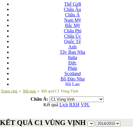
Thế Giới
Châu Âu
Châu Á
Nam Mỹ
Bắc Mỹ
Châu Phi
Châu Úc
Quốc Tế
Anh
Tây Ban Nha
Italia
Đức
Pháp
Scotland
Bồ Đào Nha
Hà Lan
Nga
Trang chủ
»
Kết quả
»
Kết quả C1 Vùng Vịnh
Albania
Châu Á:
Andorra
Kết quả
Lịch
BXH
VPL
Armenia
Azerbaijan
Ba Lan
KẾT QUẢ C1 VÙNG VỊNH
Belarus
Bosnia-Herzgovina
Bulgary