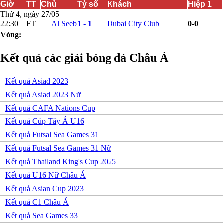
Giờ
TT
Chủ
Tỷ số
Khách
Hiệp 1
Bắc Ireland
Thứ 4, ngày 27/05
Bắc Macedonia
22:30
FT
Al Seeb
1 - 1
Dubai City Club
0-0
Bỉ
Vòng:
Croatia
Estonia
Georgia
Kết quả các giải bóng đá Châu Á
Gibralta
Hungary
Hy Lạp
Kết quả Asiad 2023
Iceland
Kết quả Asiad 2023 Nữ
Ireland
Israel
Kết quả CAFA Nations Cup
Kazakhstan
Kết quả Cúp Tây Á U16
Kosovo
Latvia
Kết quả Futsal Sea Games 31
Liechtenstein
Kết quả Futsal Sea Games 31 Nữ
Lithuania
Luxembourg
Kết quả Thailand King's Cup 2025
Malta
Kết quả U16 Nữ Châu Á
Moldova
Montenegro
Kết quả Asian Cup 2023
Na Uy
Kết quả C1 Châu Á
Phần Lan
Rumany
Kết quả Sea Games 33
San Marino