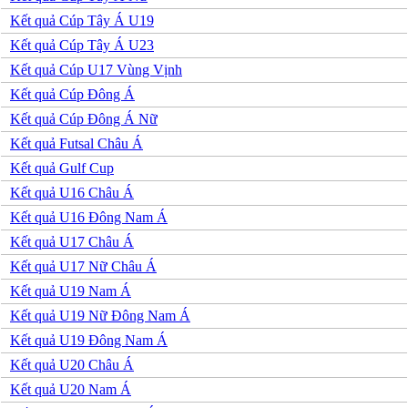
Jordan
Kuwait
Kết quả Cúp Tây Á U19
Lao
Kết quả Cúp Tây Á U23
Lebanon
Malaysia
Kết quả Cúp U17 Vùng Vịnh
New Zealand
Kết quả Cúp Đông Á
Oman
Qatar
Kết quả Cúp Đông Á Nữ
Singapore
Kết quả Futsal Châu Á
Tajikistan
Thái Lan
Kết quả Gulf Cup
UAE
Kết quả U16 Châu Á
Uzbekistan
Việt Nam
Kết quả U16 Đông Nam Á
Yemen
Kết quả U17 Châu Á
Ấn độ
Argentina
Kết quả U17 Nữ Châu Á
Brazil
Kết quả U19 Nam Á
Bolivia
Chi Lê
Kết quả U19 Nữ Đông Nam Á
Colombia
Kết quả U19 Đông Nam Á
Ecuador
Paraguay
Kết quả U20 Châu Á
Peru
Kết quả U20 Nam Á
Uruguay