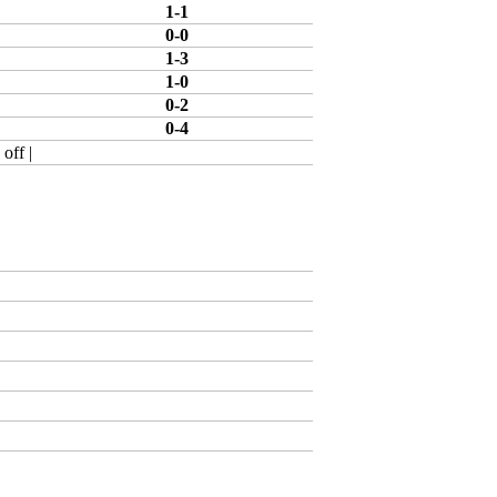
1-1
0-0
1-3
1-0
0-2
0-4
 off
|