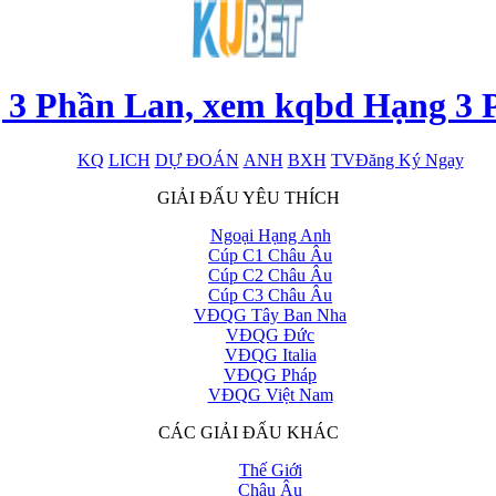
 3 Phần Lan, xem kqbd Hạng 3 
KQ
LICH
DỰ ĐOÁN
ANH
BXH
TV
Đăng Ký Ngay
x
GIẢI ĐẤU YÊU THÍCH
Ngoại Hạng Anh
Cúp C1 Châu Âu
Cúp C2 Châu Âu
Cúp C3 Châu Âu
VĐQG Tây Ban Nha
VĐQG Đức
VĐQG Italia
VĐQG Pháp
VĐQG Việt Nam
CÁC GIẢI ĐẤU KHÁC
Thế Giới
Châu Âu