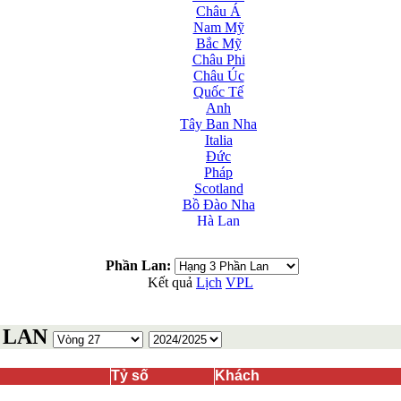
Châu Á
Nam Mỹ
Bắc Mỹ
Châu Phi
Châu Úc
Quốc Tế
Anh
Tây Ban Nha
Italia
Đức
Pháp
Scotland
Bồ Đào Nha
Hà Lan
Nga
Albania
Phần Lan:
Andorra
Kết quả
Lịch
VPL
Armenia
Azerbaijan
Ba Lan
 LAN
Belarus
Bosnia-Herzgovina
Bulgary
Tỷ số
Khách
Bắc Ireland
Bắc Macedonia