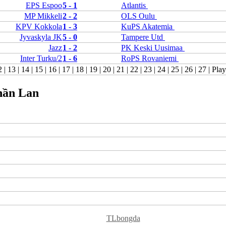
EPS Espoo
5 - 1
Atlantis
Bỉ
MP Mikkeli
2 - 2
OLS Oulu
Croatia
Estonia
KPV Kokkola
1 - 3
KuPS Akatemia
Georgia
Jyvaskyla JK
5 - 0
Tampere Utd
Gibralta
Jazz
1 - 2
PK Keski Uusimaa
Hungary
Inter Turku/2
1 - 6
RoPS Rovaniemi
Hy Lạp
2
|
13
|
14
|
15
|
16
|
17
|
18
|
19
|
20
|
21
|
22
|
23
|
24
|
25
|
26
|
27
|
Play
Iceland
Ireland
Israel
Phần Lan
Kazakhstan
Kosovo
Latvia
Liechtenstein
Lithuania
Luxembourg
Malta
Moldova
Montenegro
Na Uy
Phần Lan
Rumany
San Marino
x
Serbia
TLbongda
Slovakia