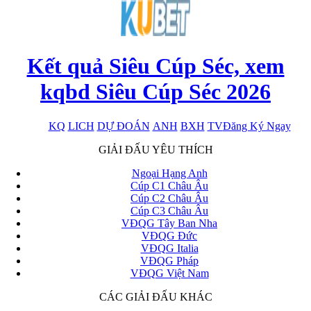
Kết quả Siêu Cúp Séc, xem
kqbd Siêu Cúp Séc 2026
KQ
LICH
DỰ ĐOÁN
ANH
BXH
TV
Đăng Ký Ngay
x
GIẢI ĐẤU YÊU THÍCH
Ngoại Hạng Anh
Cúp C1 Châu Âu
Cúp C2 Châu Âu
Cúp C3 Châu Âu
VĐQG Tây Ban Nha
VĐQG Đức
VĐQG Italia
VĐQG Pháp
VĐQG Việt Nam
CÁC GIẢI ĐẤU KHÁC