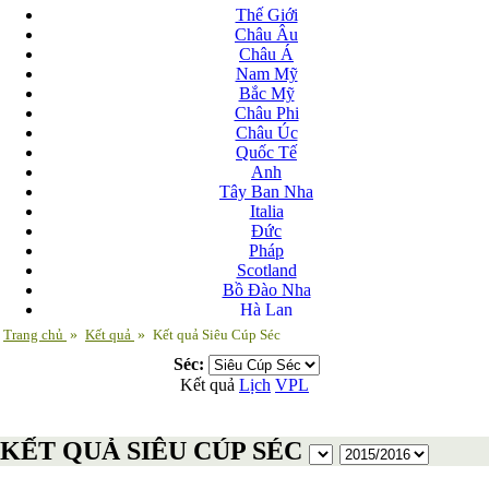
Thế Giới
Châu Âu
Châu Á
Nam Mỹ
Bắc Mỹ
Châu Phi
Châu Úc
Quốc Tế
Anh
Tây Ban Nha
Italia
Đức
Pháp
Scotland
Bồ Đào Nha
Hà Lan
Nga
Trang chủ
»
Kết quả
»
Kết quả Siêu Cúp Séc
Albania
Séc:
Andorra
Kết quả
Lịch
VPL
Armenia
Azerbaijan
Ba Lan
KẾT QUẢ SIÊU CÚP SÉC
Belarus
Bosnia-Herzgovina
Bulgary