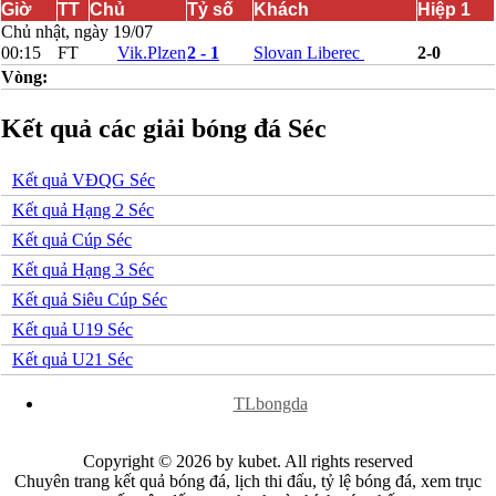
Giờ
TT
Chủ
Tỷ số
Khách
Hiệp 1
Bắc Ireland
Chủ nhật, ngày 19/07
Bắc Macedonia
00:15
FT
Vik.Plzen
2 - 1
Slovan Liberec
2-0
Bỉ
Vòng:
Croatia
Estonia
Georgia
Kết quả các giải bóng đá Séc
Gibralta
Hungary
Hy Lạp
Kết quả VĐQG Séc
Iceland
Kết quả Hạng 2 Séc
Ireland
Israel
Kết quả Cúp Séc
Kazakhstan
Kết quả Hạng 3 Séc
Kosovo
Latvia
Kết quả Siêu Cúp Séc
Liechtenstein
Kết quả U19 Séc
Lithuania
Luxembourg
Kết quả U21 Séc
Malta
x
Moldova
TLbongda
Montenegro
Na Uy
Phần Lan
Copyright © 2026 by kubet. All rights reserved
Rumany
Chuyên trang kết quả bóng đá, lịch thi đấu, tỷ lệ bóng đá, xem trục
San Marino