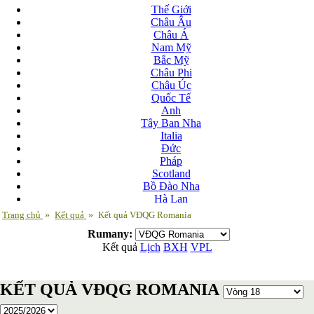
Thế Giới
Châu Âu
Châu Á
Nam Mỹ
Bắc Mỹ
Châu Phi
Châu Úc
Quốc Tế
Anh
Tây Ban Nha
Italia
Đức
Pháp
Scotland
Bồ Đào Nha
Hà Lan
Nga
Trang chủ
»
Kết quả
»
Kết quả VĐQG Romania
Albania
Rumany:
Andorra
Kết quả
Lịch
BXH
VPL
Armenia
Azerbaijan
Ba Lan
KẾT QUẢ VĐQG ROMANIA
Belarus
Bosnia-Herzgovina
Bulgary