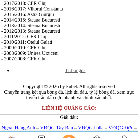
Jordan
- 2017/2018: CFR Cluj
Kuwait
- 2016/2017: Viitorul Constanta
Lao
- 2015/2016: Astra Giurgiu
Lebanon
- 2014/2015: Steaua Bucuresti
Malaysia
- 2013/2014: Steaua Bucuresti
New Zealand
- 2012/2013: Steaua Bucuresti
Oman
- 2011/2012: CFR Cluj
Qatar
- 2010/2011: Otelul Galati
Singapore
- 2009/2010: CFR Cluj
Tajikistan
- 2008/2009: Unirea Urziceni
Thái Lan
- 2007/2008: CFR Cluj
UAE
x
Uzbekistan
TLbongda
Việt Nam
Yemen
Ấn độ
Copyright © 2026 by kubet. All rights reserved
Argentina
Chuyên trang kết quả bóng đá, lịch thi đấu, tỷ lệ bóng đá, xem trục
Brazil
tuyến trận đấu cực nhanh và chính xác nhất.
Bolivia
Chi Lê
LIÊN HỆ QUẢNG CÁO:
Colombia
Ecuador
Giải đấu:
Paraguay
Ngoại Hạng Anh
–
VĐQG Tây Ban
–
VĐQG Italia
–
VĐQG Đức
–
Peru
VĐQG Pháp
–
Champions League
-
Euro 2024
-
U23 Châu Á
Uruguay