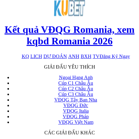
Kết quả VĐQG Romania, xem
kqbd Romania 2026
KQ
LICH
DỰ ĐOÁN
ANH
BXH
TV
Đăng Ký Ngay
x
GIẢI ĐẤU YÊU THÍCH
Ngoại Hạng Anh
Cúp C1 Châu Âu
Cúp C2 Châu Âu
Cúp C3 Châu Âu
VĐQG Tây Ban Nha
VĐQG Đức
VĐQG Italia
VĐQG Pháp
VĐQG Việt Nam
CÁC GIẢI ĐẤU KHÁC