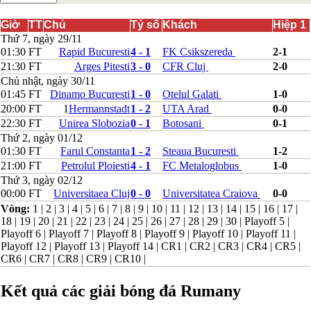
Bắc Ireland
Bắc Macedonia
Giờ
TT
Chủ
Tỷ số
Khách
Hiệp 1
Bỉ
Thứ 7, ngày 29/11
Croatia
01:30
FT
Rapid Bucuresti
4 - 1
FK Csikszereda
2-1
Estonia
21:30
FT
Arges Pitesti
3 - 0
CFR Cluj
2-0
Georgia
Chủ nhật, ngày 30/11
Gibralta
01:45
FT
Dinamo Bucuresti
1 - 0
Otelul Galati
1-0
Hungary
20:00
FT
1
Hermannstadt
1 - 2
UTA Arad
0-0
Hy Lạp
22:30
FT
Unirea Slobozia
0 - 1
Botosani
0-1
Iceland
Ireland
Thứ 2, ngày 01/12
Israel
01:30
FT
Farul Constanta
1 - 2
Steaua Bucuresti
1-2
Kazakhstan
21:00
FT
Petrolul Ploiesti
4 - 1
FC Metaloglobus
1-0
Kosovo
Thứ 3, ngày 02/12
Latvia
00:00
FT
Universitaea Cluj
0 - 0
Universitatea Craiova
0-0
Liechtenstein
Vòng:
1
|
2
|
3
|
4
|
5
|
6
|
7
|
8
|
9
|
10
|
11
|
12
|
13
|
14
|
15
|
16
|
17
|
Lithuania
18
|
19
|
20
|
21
|
22
|
23
|
24
|
25
|
26
|
27
|
28
|
29
|
30
|
Playoff 5
|
Luxembourg
Playoff 6
|
Playoff 7
|
Playoff 8
|
Playoff 9
|
Playoff 10
|
Playoff 11
|
Malta
Playoff 12
|
Playoff 13
|
Playoff 14
|
CR1
|
CR2
|
CR3
|
CR4
|
CR5
|
Moldova
CR6
|
CR7
|
CR8
|
CR9
|
CR10
|
Montenegro
Na Uy
Phần Lan
Kết quả các giải bóng đá Rumany
Rumany
San Marino