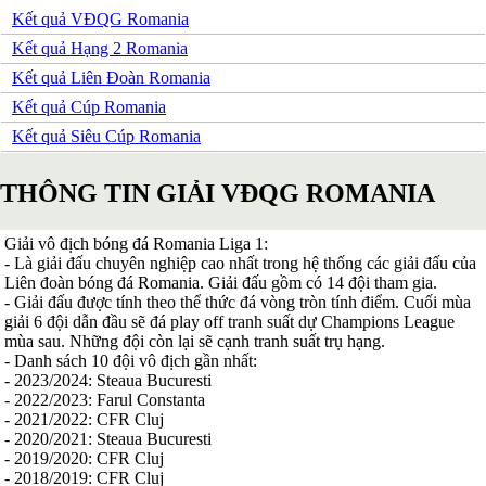
Kết quả VĐQG Romania
Serbia
Slovakia
Kết quả Hạng 2 Romania
Slovenia
Kết quả Liên Đoàn Romania
Séc
Síp
Kết quả Cúp Romania
Thổ Nhĩ Kỳ
Kết quả Siêu Cúp Romania
Thụy Sỹ
Thụy Điển
Ukraina
THÔNG TIN GIẢI VĐQG ROMANIA
Wales
Áo
Đan Mạch
Giải vô địch bóng đá Romania Liga 1:
Đảo Faroe
- Là giải đấu chuyên nghiệp cao nhất trong hệ thống các giải đấu của
Australia
Liên đoàn bóng đá Romania. Giải đấu gồm có 14 đội tham gia.
Nhật Bản
- Giải đấu được tính theo thể thức đá vòng tròn tính điểm. Cuối mùa
Hàn Quốc
giải 6 đội dẫn đầu sẽ đá play off tranh suất dự Champions League
Trung Quốc
mùa sau. Những đội còn lại sẽ cạnh tranh suất trụ hạng.
Arập Xêút
- Danh sách 10 đội vô địch gần nhất:
Bahrain
- 2023/2024: Steaua Bucuresti
Campuchia
- 2022/2023: Farul Constanta
Hồng Kông
- 2021/2022: CFR Cluj
Indonesia
- 2020/2021: Steaua Bucuresti
Iran
- 2019/2020: CFR Cluj
Iraq
- 2018/2019: CFR Cluj