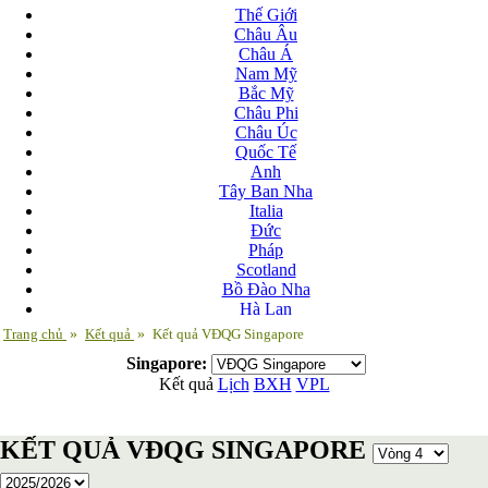
Thế Giới
Châu Âu
Châu Á
Nam Mỹ
Bắc Mỹ
Châu Phi
Châu Úc
Quốc Tế
Anh
Tây Ban Nha
Italia
Đức
Pháp
Scotland
Bồ Đào Nha
Hà Lan
Nga
Trang chủ
»
Kết quả
»
Kết quả VĐQG Singapore
Albania
Singapore:
Andorra
Kết quả
Lịch
BXH
VPL
Armenia
Azerbaijan
Ba Lan
KẾT QUẢ VĐQG SINGAPORE
Belarus
Bosnia-Herzgovina
Bulgary