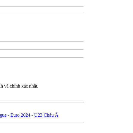
nh và chính xác nhất.
gue
-
Euro 2024
-
U23 Châu Á