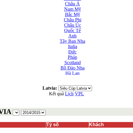
Châu Á
Nam Mỹ
Bắc Mỹ
Châu Phi
Châu Úc
Quốc Tế
Anh
Tây Ban Nha
Italia
Đức
Pháp
Scotland
Bồ Đào Nha
Hà Lan
Nga
Albania
Latvia:
Andorra
Kết quả
Lịch
VPL
Armenia
Azerbaijan
Ba Lan
TVIA
Belarus
Bosnia-Herzgovina
Bulgary
Tỷ số
Khách
Bắc Ireland
Bắc Macedonia