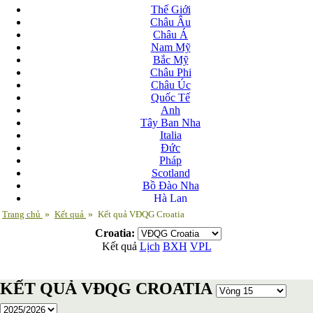
Thế Giới
Châu Âu
Châu Á
Nam Mỹ
Bắc Mỹ
Châu Phi
Châu Úc
Quốc Tế
Anh
Tây Ban Nha
Italia
Đức
Pháp
Scotland
Bồ Đào Nha
Hà Lan
Nga
Trang chủ
»
Kết quả
»
Kết quả VĐQG Croatia
Albania
Croatia:
Andorra
Kết quả
Lịch
BXH
VPL
Armenia
Azerbaijan
Ba Lan
KẾT QUẢ VĐQG CROATIA
Belarus
Bosnia-Herzgovina
Bulgary