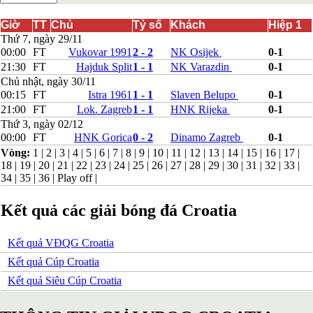
Bắc Ireland
Bắc Macedonia
Giờ
TT
Chủ
Tỷ số
Khách
Hiệp 1
Bỉ
Thứ 7, ngày 29/11
Croatia
00:00
FT
Vukovar 1991
2 - 2
NK Osijek
0-1
Estonia
21:30
FT
Hajduk Split
1 - 1
NK Varazdin
0-1
Georgia
Chủ nhật, ngày 30/11
Gibralta
00:15
FT
Istra 1961
1 - 1
Slaven Belupo
0-1
Hungary
21:00
FT
Lok. Zagreb
1 - 1
HNK Rijeka
0-1
Hy Lạp
Thứ 3, ngày 02/12
Iceland
Ireland
00:00
FT
HNK Gorica
0 - 2
Dinamo Zagreb
0-1
Israel
Vòng:
1
|
2
|
3
|
4
|
5
|
6
|
7
|
8
|
9
|
10
|
11
|
12
|
13
|
14
|
15
|
16
|
17
|
Kazakhstan
18
|
19
|
20
|
21
|
22
|
23
|
24
|
25
|
26
|
27
|
28
|
29
|
30
|
31
|
32
|
33
|
Kosovo
34
|
35
|
36
|
Play off
|
Latvia
Liechtenstein
Kết quả các giải bóng đá Croatia
Lithuania
Luxembourg
Malta
Kết quả VĐQG Croatia
Moldova
Kết quả Cúp Croatia
Montenegro
Na Uy
Kết quả Siêu Cúp Croatia
Phần Lan
Rumany
San Marino