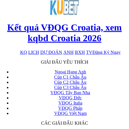
Kết quả VĐQG Croatia, xem
kqbd Croatia 2026
KQ
LICH
DỰ ĐOÁN
ANH
BXH
TV
Đăng Ký Ngay
x
GIẢI ĐẤU YÊU THÍCH
Ngoại Hạng Anh
Cúp C1 Châu Âu
Cúp C2 Châu Âu
Cúp C3 Châu Âu
VĐQG Tây Ban Nha
VĐQG Đức
VĐQG Italia
VĐQG Pháp
VĐQG Việt Nam
CÁC GIẢI ĐẤU KHÁC