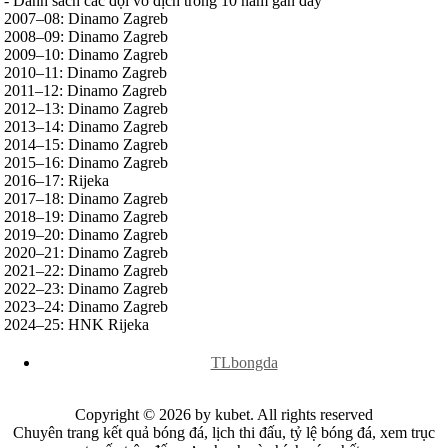
- Danh sách các đội vô địch trong 10 năm gần đây
Jordan
2007–08: Dinamo Zagreb
Kuwait
2008–09: Dinamo Zagreb
Lao
2009–10: Dinamo Zagreb
Lebanon
2010–11: Dinamo Zagreb
Malaysia
2011–12: Dinamo Zagreb
New Zealand
2012–13: Dinamo Zagreb
Oman
2013–14: Dinamo Zagreb
Qatar
2014–15: Dinamo Zagreb
Singapore
2015–16: Dinamo Zagreb
Tajikistan
2016–17: Rijeka
Thái Lan
2017–18: Dinamo Zagreb
UAE
2018–19: Dinamo Zagreb
Uzbekistan
2019–20: Dinamo Zagreb
Việt Nam
2020–21: Dinamo Zagreb
Yemen
2021–22: Dinamo Zagreb
Ấn độ
2022–23: Dinamo Zagreb
Argentina
2023–24: Dinamo Zagreb
Brazil
2024–25: HNK Rijeka
Bolivia
Chi Lê
x
Colombia
TLbongda
Ecuador
Paraguay
Copyright © 2026 by kubet. All rights reserved
Peru
Chuyên trang kết quả bóng đá, lịch thi đấu, tỷ lệ bóng đá, xem trục
Uruguay