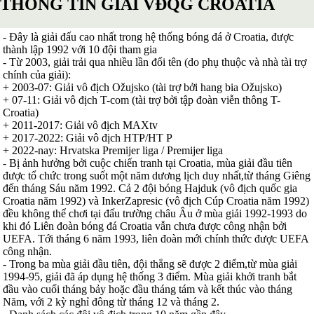
THÔNG TIN GIẢI VĐQG CROATIA
Serbia
Slovakia
- Đây là giải đấu cao nhất trong hệ thống bóng đá ở Croatia, được
Slovenia
thành lập 1992 với 10 đội tham gia
Séc
- Từ 2003, giải trải qua nhiều lần đổi tên (do phụ thuộc và nhà tài trợ
Síp
chính của giải):
Thổ Nhĩ Kỳ
+ 2003-07: Giải vô địch Ožujsko (tài trợ bởi hang bia Ožujsko)
Thụy Sỹ
+ 07-11: Giải vô địch T-com (tài trợ bởi tập đoàn viễn thông T-
Thụy Điển
Croatia)
Ukraina
+ 2011-2017: Giải vô địch MAXtv
Wales
+ 2017-2022: Giải vô địch HTP/HT P
Áo
+ 2022-nay: Hrvatska Premijer liga / Premijer liga
Đan Mạch
- Bị ảnh hưởng bởi cuộc chiến tranh tại Croatia, mùa giải đầu tiên
Đảo Faroe
được tổ chức trong suốt một năm dương lịch duy nhất,từ tháng Giêng
Australia
đến tháng Sáu năm 1992. Cả 2 đội bóng Hajduk (vô địch quốc gia
Nhật Bản
Croatia năm 1992) và InkerZapresic (vô địch Cúp Croatia năm 1992)
Hàn Quốc
đều không thể chơi tại đấu trường châu Âu ở mùa giải 1992-1993 do
Trung Quốc
khi đó Liên đoàn bóng đá Croatia vẫn chưa được công nhận bởi
Arập Xêút
UEFA. Tới tháng 6 năm 1993, liên đoàn mới chính thức được UEFA
Bahrain
công nhận.
Campuchia
- Trong ba mùa giải đầu tiên, đội thắng sẽ được 2 điểm,từ mùa giải
Hồng Kông
1994-95, giải đã áp dụng hệ thống 3 điểm. Mùa giải khởi tranh bắt
Indonesia
đầu vào cuối tháng bảy hoặc đầu tháng tám và kết thúc vào tháng
Iran
Năm, với 2 kỳ nghỉ đông từ tháng 12 và tháng 2.
Iraq