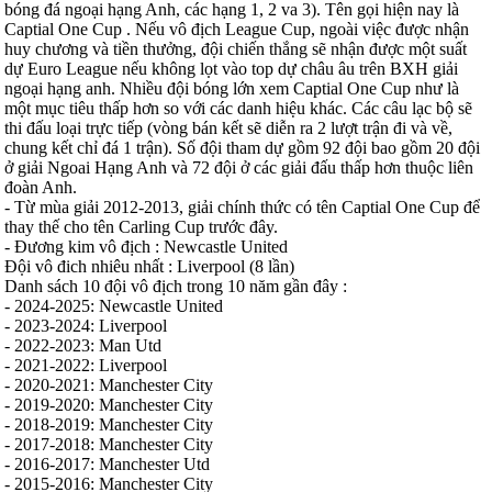
Jordan
bóng đá ngoại hạng Anh, các hạng 1, 2 va 3). Tên gọi hiện nay là
Kuwait
Captial One Cup . Nếu vô địch League Cup, ngoài việc được nhận
Lao
huy chương và tiền thưởng, đội chiến thắng sẽ nhận được một suất
Lebanon
dự Euro League nếu không lọt vào top dự châu âu trên BXH giải
Malaysia
ngoại hạng anh. Nhiều đội bóng lớn xem Captial One Cup như là
New Zealand
một mục tiêu thấp hơn so với các danh hiệu khác. Các câu lạc bộ sẽ
Oman
thi đấu loại trực tiếp (vòng bán kết sẽ diễn ra 2 lượt trận đi và về,
Qatar
chung kết chỉ đá 1 trận). Số đội tham dự gồm 92 đội bao gồm 20 đội
Singapore
ở giải Ngoai Hạng Anh và 72 đội ở các giải đấu thấp hơn thuộc liên
Tajikistan
đoàn Anh.
Thái Lan
- Từ mùa giải 2012-2013, giải chính thức có tên Captial One Cup để
UAE
thay thế cho tên Carling Cup trước đây.
Uzbekistan
- Đương kim vô địch : Newcastle United
Việt Nam
Đội vô đich nhiêu nhất : Liverpool (8 lần)
Yemen
Danh sách 10 đội vô địch trong 10 năm gần đây :
Ấn độ
- 2024-2025: Newcastle United
Argentina
- 2023-2024: Liverpool
Brazil
- 2022-2023: Man Utd
Bolivia
- 2021-2022: Liverpool
Chi Lê
- 2020-2021: Manchester City
Colombia
- 2019-2020: Manchester City
Ecuador
- 2018-2019: Manchester City
Paraguay
- 2017-2018: Manchester City
Peru
- 2016-2017: Manchester Utd
Uruguay
- 2015-2016: Manchester City