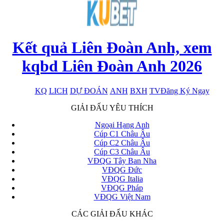
Kết quả Liên Đoàn Anh, xem
kqbd Liên Đoàn Anh 2026
KQ
LICH
DỰ ĐOÁN
ANH
BXH
TV
Đăng Ký Ngay
x
GIẢI ĐẤU YÊU THÍCH
Ngoại Hạng Anh
Cúp C1 Châu Âu
Cúp C2 Châu Âu
Cúp C3 Châu Âu
VĐQG Tây Ban Nha
VĐQG Đức
VĐQG Italia
VĐQG Pháp
VĐQG Việt Nam
CÁC GIẢI ĐẤU KHÁC