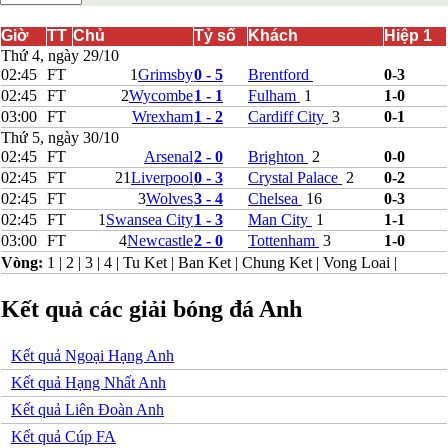
Bắc Ireland
Bắc Macedonia
Giờ
TT
Chủ
Tỷ số
Khách
Hiệp 1
Bỉ
Thứ 4, ngày 29/10
Croatia
02:45
FT
1
Grimsby
0 - 5
Brentford
0-3
Estonia
02:45
FT
2
Wycombe
1 - 1
Fulham
1
1-0
Georgia
03:00
FT
Wrexham
1 - 2
Cardiff City
3
0-1
Gibralta
Thứ 5, ngày 30/10
Hungary
02:45
FT
Arsenal
2 - 0
Brighton
2
0-0
Hy Lạp
02:45
FT
2
1
Liverpool
0 - 3
Crystal Palace
2
0-2
Iceland
Ireland
02:45
FT
3
Wolves
3 - 4
Chelsea
1
6
0-3
Israel
02:45
FT
1
Swansea City
1 - 3
Man City
1
1-1
Kazakhstan
03:00
FT
4
Newcastle
2 - 0
Tottenham
3
1-0
Kosovo
Vòng:
1
|
2
|
3
|
4
|
Tu Ket
|
Ban Ket
|
Chung Ket
|
Vong Loai
|
Latvia
Liechtenstein
Lithuania
Kết quả các giải bóng đá Anh
Luxembourg
Malta
Kết quả Ngoại Hạng Anh
Moldova
Montenegro
Kết quả Hạng Nhất Anh
Na Uy
Kết quả Liên Đoàn Anh
Phần Lan
Rumany
Kết quả Cúp FA
San Marino