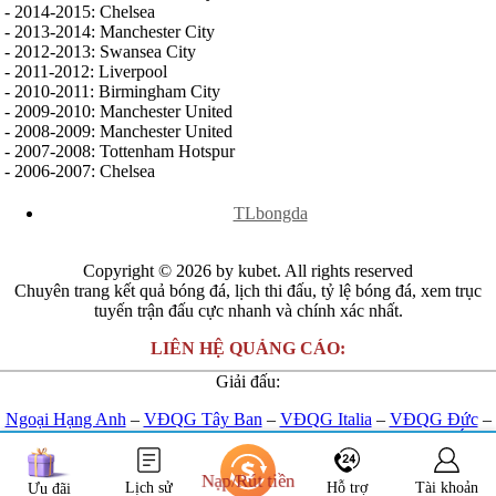
Venezuela
- 2014-2015: Chelsea
Mỹ
- 2013-2014: Manchester City
Mexico
- 2012-2013: Swansea City
Canada
- 2011-2012: Liverpool
Costa Rica
- 2010-2011: Birmingham City
Honduras
- 2009-2010: Manchester United
Ai Cập
- 2008-2009: Manchester United
Algeria
- 2007-2008: Tottenham Hotspur
Ma rốc
- 2006-2007: Chelsea
Nam Phi
x
Tunisia
TLbongda
Copyright © 2026 by kubet. All rights reserved
Chuyên trang kết quả bóng đá, lịch thi đấu, tỷ lệ bóng đá, xem trục
tuyến trận đấu cực nhanh và chính xác nhất.
LIÊN HỆ QUẢNG CÁO:
Giải đấu:
Ngoại Hạng Anh
–
VĐQG Tây Ban
–
VĐQG Italia
–
VĐQG Đức
–
VĐQG Pháp
–
Champions League
-
Euro 2024
-
U23 Châu Á
Kết nối với chúng tôi:
Nạp/Rút tiền
Lịch sử
Hỗ trợ
Tài khoản
Ưu đãi