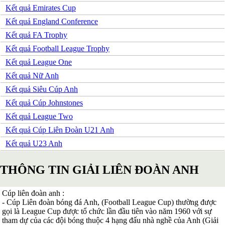
Kết quả Emirates Cup
Serbia
Slovakia
Kết quả England Conference
Slovenia
Kết quả FA Trophy
Séc
Síp
Kết quả Football League Trophy
Thổ Nhĩ Kỳ
Kết quả League One
Thụy Sỹ
Thụy Điển
Kết quả Nữ Anh
Ukraina
Kết quả Siêu Cúp Anh
Wales
Áo
Kết quả Cúp Johnstones
Đan Mạch
Kết quả League Two
Đảo Faroe
Australia
Kết quả Cúp Liên Đoàn U21 Anh
Nhật Bản
Kết quả U23 Anh
Hàn Quốc
Trung Quốc
Arập Xêút
THÔNG TIN GIẢI LIÊN ĐOÀN ANH
Bahrain
Campuchia
Hồng Kông
Cúp liên đoàn anh :
Indonesia
- Cúp Liên đoàn bóng đá Anh, (Football League Cup) thường được
Iran
gọi là League Cup được tổ chức lần đầu tiên vào năm 1960 với sự
Iraq
tham dự của các đội bóng thuộc 4 hạng đấu nhà nghề của Anh (Giải