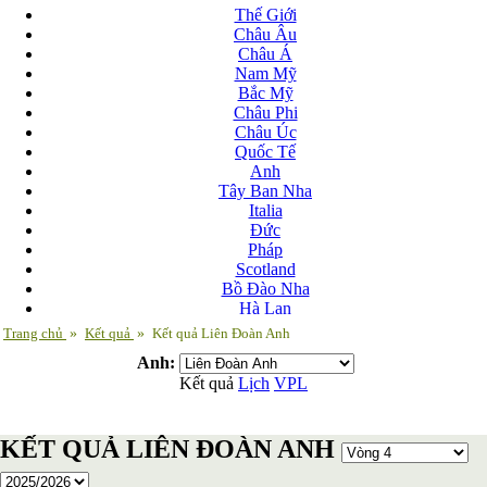
Thế Giới
Châu Âu
Châu Á
Nam Mỹ
Bắc Mỹ
Châu Phi
Châu Úc
Quốc Tế
Anh
Tây Ban Nha
Italia
Đức
Pháp
Scotland
Bồ Đào Nha
Hà Lan
Nga
Trang chủ
»
Kết quả
»
Kết quả Liên Đoàn Anh
Albania
Anh:
Andorra
Kết quả
Lịch
VPL
Armenia
Azerbaijan
Ba Lan
KẾT QUẢ LIÊN ĐOÀN ANH
Belarus
Bosnia-Herzgovina
Bulgary