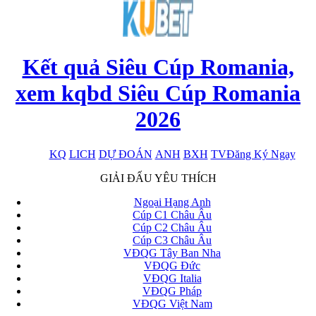
Kết quả Siêu Cúp Romania,
xem kqbd Siêu Cúp Romania
2026
KQ
LICH
DỰ ĐOÁN
ANH
BXH
TV
Đăng Ký Ngay
x
GIẢI ĐẤU YÊU THÍCH
Ngoại Hạng Anh
Cúp C1 Châu Âu
Cúp C2 Châu Âu
Cúp C3 Châu Âu
VĐQG Tây Ban Nha
VĐQG Đức
VĐQG Italia
VĐQG Pháp
VĐQG Việt Nam