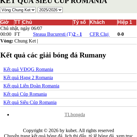
KẾT QUẢ SIÊU CÚP ROMANIA
Bosnia-Herzgovina
Bulgary
Bắc Ireland
Bắc Macedonia
Giờ
TT
Chủ
Tỷ số
Khách
Hiệp 1
Bỉ
Chủ nhật, ngày 06/07
Croatia
00:00
FT
Steaua Bucuresti
(T)
2 - 1
CFR Cluj
0-0
Estonia
Vòng:
Chung Ket
|
Georgia
Gibralta
Kết quả các giải bóng đá Rumany
Hungary
Hy Lạp
Iceland
Kết quả VĐQG Romania
Ireland
Israel
Kết quả Hạng 2 Romania
Kazakhstan
Kết quả Liên Đoàn Romania
Kosovo
Latvia
Kết quả Cúp Romania
Liechtenstein
Kết quả Siêu Cúp Romania
Lithuania
Luxembourg
x
TLbongda
Malta
Moldova
Montenegro
Copyright © 2026 by kubet. All rights reserved
Na Uy
Chuyên trang kết quả bóng đá, lịch thi đấu, tỷ lệ bóng đá, xem trục