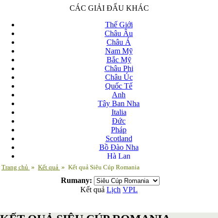
CÁC GIẢI ĐẤU KHÁC
Thế Giới
Châu Âu
Châu Á
Nam Mỹ
Bắc Mỹ
Châu Phi
Châu Úc
Quốc Tế
Anh
Tây Ban Nha
Italia
Đức
Pháp
Scotland
Bồ Đào Nha
Hà Lan
Nga
Trang chủ
»
Kết quả
»
Kết quả Siêu Cúp Romania
Albania
Rumany:
Andorra
Kết quả
Lịch
VPL
Armenia
Azerbaijan
Ba Lan
Belarus