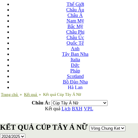
Thế Giới
Châu Âu
Châu Á
Nam Mỹ
Bắc Mỹ
Châu Phi
Châu Úc
Quốc Tế
Anh
Tây Ban Nha
Italia
Đức
Pháp
Scotland
Bồ Đào Nha
Hà Lan
Nga
Trang chủ
»
Kết quả
»
Kết quả Cúp Tây Á Nữ
Albania
Châu Á:
Andorra
Kết quả
Lịch
BXH
VPL
Armenia
Azerbaijan
Ba Lan
KẾT QUẢ CÚP TÂY Á NỮ
Belarus
Bosnia-Herzgovina
Bulgary