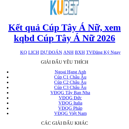
Kết quả Cúp Tây Á Nữ, xem
kqbd Cúp Tây Á Nữ 2026
KQ
LICH
DỰ ĐOÁN
ANH
BXH
TV
Đăng Ký Ngay
x
GIẢI ĐẤU YÊU THÍCH
Ngoại Hạng Anh
Cúp C1 Châu Âu
Cúp C2 Châu Âu
Cúp C3 Châu Âu
VĐQG Tây Ban Nha
VĐQG Đức
VĐQG Italia
VĐQG Pháp
VĐQG Việt Nam
CÁC GIẢI ĐẤU KHÁC