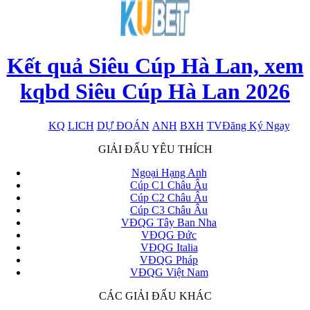
Kết quả Siêu Cúp Hà Lan, xem
kqbd Siêu Cúp Hà Lan 2026
KQ
LICH
DỰ ĐOÁN
ANH
BXH
TV
Đăng Ký Ngay
x
GIẢI ĐẤU YÊU THÍCH
Ngoại Hạng Anh
Cúp C1 Châu Âu
Cúp C2 Châu Âu
Cúp C3 Châu Âu
VĐQG Tây Ban Nha
VĐQG Đức
VĐQG Italia
VĐQG Pháp
VĐQG Việt Nam
CÁC GIẢI ĐẤU KHÁC