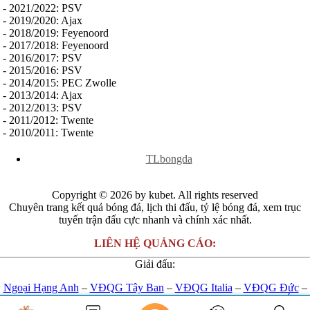
- 2021/2022: PSV
Serbia
- 2019/2020: Ajax
Slovakia
- 2018/2019: Feyenoord
Slovenia
- 2017/2018: Feyenoord
Séc
- 2016/2017: PSV
Síp
- 2015/2016: PSV
Thổ Nhĩ Kỳ
- 2014/2015: PEC Zwolle
Thụy Sỹ
- 2013/2014: Ajax
Thụy Điển
- 2012/2013: PSV
Ukraina
- 2011/2012: Twente
Wales
- 2010/2011: Twente
Áo
Đan Mạch
x
TLbongda
Đảo Faroe
Australia
Nhật Bản
Copyright © 2026 by kubet. All rights reserved
Hàn Quốc
Chuyên trang kết quả bóng đá, lịch thi đấu, tỷ lệ bóng đá, xem trục
Trung Quốc
tuyến trận đấu cực nhanh và chính xác nhất.
Arập Xêút
Bahrain
LIÊN HỆ QUẢNG CÁO:
Campuchia
Hồng Kông
Giải đấu:
Indonesia
Iran
Ngoại Hạng Anh
–
VĐQG Tây Ban
–
VĐQG Italia
–
VĐQG Đức
–
Iraq
VĐQG Pháp
–
Champions League
-
Euro 2024
-
U23 Châu Á