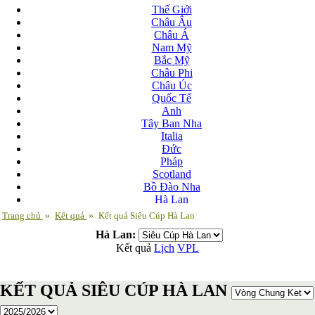
Thế Giới
Châu Âu
Châu Á
Nam Mỹ
Bắc Mỹ
Châu Phi
Châu Úc
Quốc Tế
Anh
Tây Ban Nha
Italia
Đức
Pháp
Scotland
Bồ Đào Nha
Hà Lan
Nga
Trang chủ
»
Kết quả
»
Kết quả Siêu Cúp Hà Lan
Albania
Hà Lan:
Andorra
Kết quả
Lịch
VPL
Armenia
Azerbaijan
Ba Lan
KẾT QUẢ SIÊU CÚP HÀ LAN
Belarus
Bosnia-Herzgovina
Bulgary