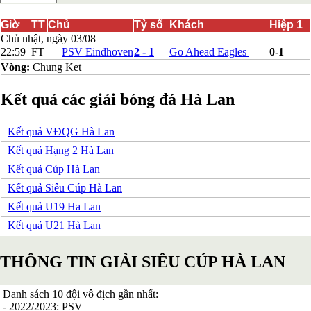
Bắc Ireland
Bắc Macedonia
Giờ
TT
Chủ
Tỷ số
Khách
Hiệp 1
Bỉ
Chủ nhật, ngày 03/08
Croatia
22:59
FT
PSV Eindhoven
2 - 1
Go Ahead Eagles
0-1
Estonia
Vòng:
Chung Ket
|
Georgia
Gibralta
Kết quả các giải bóng đá Hà Lan
Hungary
Hy Lạp
Iceland
Kết quả VĐQG Hà Lan
Ireland
Israel
Kết quả Hạng 2 Hà Lan
Kazakhstan
Kết quả Cúp Hà Lan
Kosovo
Latvia
Kết quả Siêu Cúp Hà Lan
Liechtenstein
Kết quả U19 Ha Lan
Lithuania
Luxembourg
Kết quả U21 Hà Lan
Malta
Moldova
THÔNG TIN GIẢI SIÊU CÚP HÀ LAN
Montenegro
Na Uy
Phần Lan
Danh sách 10 đội vô địch gần nhất:
Rumany
- 2022/2023: PSV
San Marino