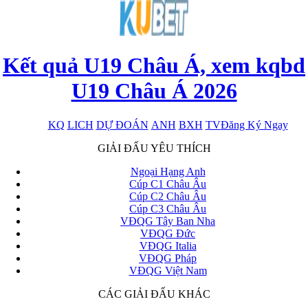
Kết quả U19 Châu Á, xem kqbd
U19 Châu Á 2026
KQ
LICH
DỰ ĐOÁN
ANH
BXH
TV
Đăng Ký Ngay
x
GIẢI ĐẤU YÊU THÍCH
Ngoại Hạng Anh
Cúp C1 Châu Âu
Cúp C2 Châu Âu
Cúp C3 Châu Âu
VĐQG Tây Ban Nha
VĐQG Đức
VĐQG Italia
VĐQG Pháp
VĐQG Việt Nam
CÁC GIẢI ĐẤU KHÁC