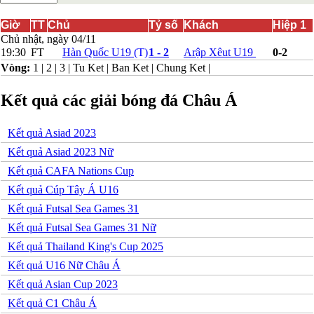
Bắc Ireland
Bắc Macedonia
Giờ
TT
Chủ
Tỷ số
Khách
Hiệp 1
Bỉ
Chủ nhật, ngày 04/11
Croatia
19:30
FT
Hàn Quốc U19
(T)
1 - 2
Arập Xêut U19
0-2
Estonia
Vòng:
1
|
2
|
3
|
Tu Ket
|
Ban Ket
|
Chung Ket
|
Georgia
Gibralta
Kết quả các giải bóng đá Châu Á
Hungary
Hy Lạp
Iceland
Kết quả Asiad 2023
Ireland
Israel
Kết quả Asiad 2023 Nữ
Kazakhstan
Kết quả CAFA Nations Cup
Kosovo
Latvia
Kết quả Cúp Tây Á U16
Liechtenstein
Kết quả Futsal Sea Games 31
Lithuania
Luxembourg
Kết quả Futsal Sea Games 31 Nữ
Malta
Kết quả Thailand King's Cup 2025
Moldova
Montenegro
Kết quả U16 Nữ Châu Á
Na Uy
Kết quả Asian Cup 2023
Phần Lan
Rumany
Kết quả C1 Châu Á
San Marino