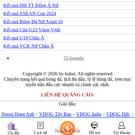
Kết quả ĐH TT Đông Á Nữ
Kết quả ASEAN Cup 2024
Kết quả Bóng Đá Nữ Asiad 16
Kết quả Cúp U23 Vùng Vịnh
Kết quả U19 Châu Á
Kết quả VCK Nữ Châu Á
x
TLbongda
Copyright © 2026 by kubet. All rights reserved
Chuyên trang kết quả bóng đá, lịch thi đấu, tỷ lệ bóng đá, xem trục
tuyến trận đấu cực nhanh và chính xác nhất.
LIÊN HỆ QUẢNG CÁO:
Giải đấu:
Ngoại Hạng Anh
–
VĐQG Tây Ban
–
VĐQG Italia
–
VĐQG Đức
–
VĐQG Pháp
–
Champions League
-
Euro 2024
-
U23 Châu Á
Kết nối với chúng tôi:
Nạp/Rút tiền
Lịch sử
Hỗ trợ
Tài khoản
Ưu đãi