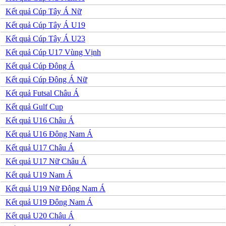
Jordan
Kuwait
Kết quả Cúp Tây Á Nữ
Lao
Kết quả Cúp Tây Á U19
Lebanon
Malaysia
Kết quả Cúp Tây Á U23
New Zealand
Kết quả Cúp U17 Vùng Vịnh
Oman
Qatar
Kết quả Cúp Đông Á
Singapore
Kết quả Cúp Đông Á Nữ
Tajikistan
Thái Lan
Kết quả Futsal Châu Á
UAE
Kết quả Gulf Cup
Uzbekistan
Việt Nam
Kết quả U16 Châu Á
Yemen
Kết quả U16 Đông Nam Á
Ấn độ
Argentina
Kết quả U17 Châu Á
Brazil
Kết quả U17 Nữ Châu Á
Bolivia
Chi Lê
Kết quả U19 Nam Á
Colombia
Kết quả U19 Nữ Đông Nam Á
Ecuador
Paraguay
Kết quả U19 Đông Nam Á
Peru
Kết quả U20 Châu Á
Uruguay