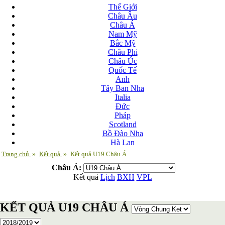
Thế Giới
Châu Âu
Châu Á
Nam Mỹ
Bắc Mỹ
Châu Phi
Châu Úc
Quốc Tế
Anh
Tây Ban Nha
Italia
Đức
Pháp
Scotland
Bồ Đào Nha
Hà Lan
Nga
Trang chủ
»
Kết quả
»
Kết quả U19 Châu Á
Albania
Châu Á:
Andorra
Kết quả
Lịch
BXH
VPL
Armenia
Azerbaijan
Ba Lan
KẾT QUẢ U19 CHÂU Á
Belarus
Bosnia-Herzgovina
Bulgary