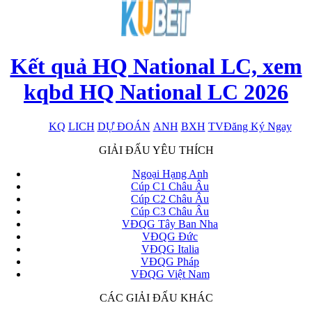
Kết quả HQ National LC, xem
kqbd HQ National LC 2026
KQ
LICH
DỰ ĐOÁN
ANH
BXH
TV
Đăng Ký Ngay
x
GIẢI ĐẤU YÊU THÍCH
Ngoại Hạng Anh
Cúp C1 Châu Âu
Cúp C2 Châu Âu
Cúp C3 Châu Âu
VĐQG Tây Ban Nha
VĐQG Đức
VĐQG Italia
VĐQG Pháp
VĐQG Việt Nam
CÁC GIẢI ĐẤU KHÁC