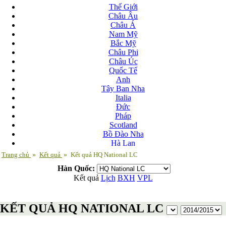
Thế Giới
Châu Âu
Châu Á
Nam Mỹ
Bắc Mỹ
Châu Phi
Châu Úc
Quốc Tế
Anh
Tây Ban Nha
Italia
Đức
Pháp
Scotland
Bồ Đào Nha
Hà Lan
Nga
Trang chủ
»
Kết quả
»
Kết quả HQ National LC
Albania
Hàn Quốc:
Andorra
Kết quả
Lịch
BXH
VPL
Armenia
Azerbaijan
Ba Lan
KẾT QUẢ HQ NATIONAL LC
Belarus
Bosnia-Herzgovina
Bulgary