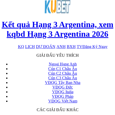
Kết quả Hạng 3 Argentina, xem
kqbd Hạng 3 Argentina 2026
KQ
LICH
DỰ ĐOÁN
ANH
BXH
TV
Đăng Ký Ngay
x
GIẢI ĐẤU YÊU THÍCH
Ngoại Hạng Anh
Cúp C1 Châu Âu
Cúp C2 Châu Âu
Cúp C3 Châu Âu
VĐQG Tây Ban Nha
VĐQG Đức
VĐQG Italia
VĐQG Pháp
VĐQG Việt Nam
CÁC GIẢI ĐẤU KHÁC