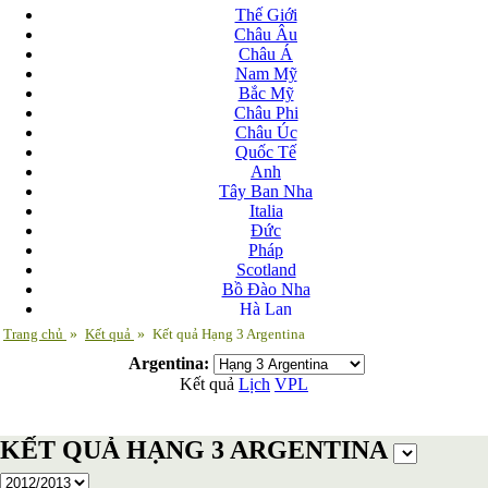
Thế Giới
Châu Âu
Châu Á
Nam Mỹ
Bắc Mỹ
Châu Phi
Châu Úc
Quốc Tế
Anh
Tây Ban Nha
Italia
Đức
Pháp
Scotland
Bồ Đào Nha
Hà Lan
Nga
Trang chủ
»
Kết quả
»
Kết quả Hạng 3 Argentina
Albania
Argentina:
Andorra
Kết quả
Lịch
VPL
Armenia
Azerbaijan
Ba Lan
KẾT QUẢ HẠNG 3 ARGENTINA
Belarus
Bosnia-Herzgovina
Bulgary