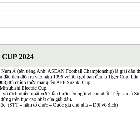
 CUP 2024
g Nam Á (tên tiếng Anh: ASEAN Football Championship) là giải đấu
n đầu tiên diễn ra vào năm 1996 với tên gọi ban đầu là Tiger Cup. Lần 
2008) thì chính thức mang tên AFF Suzuki Cup.
itsubishi Electric Cup.
ội vô địch nhiều nhất với 7 lần bước lên ngôi vị cao nhất. Tiếp sau là 
đứng trên bục cao nhất của giải đấu.
chức: (STT – năm tổ chức – Quốc gia chủ nhà – Đội vô địch)