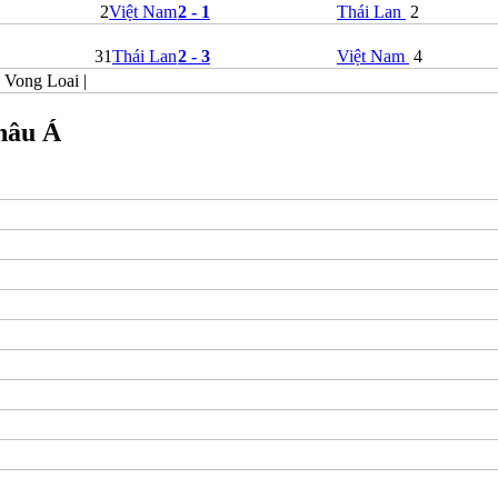
2
Việt Nam
2 - 1
Thái Lan
2
Bỉ
Croatia
3
1
Thái Lan
2 - 3
Việt Nam
4
Estonia
Georgia
|
Vong Loai
|
Gibralta
Hungary
Châu Á
Hy Lạp
Iceland
Ireland
Israel
Kazakhstan
Kosovo
Latvia
Liechtenstein
Lithuania
Luxembourg
Malta
Moldova
Montenegro
Na Uy
Phần Lan
Rumany
San Marino
Serbia
Slovakia