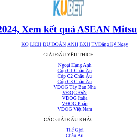
24, Xem kết quả ASEAN Mitsubi
KQ
LICH
DỰ ĐOÁN
ANH
BXH
TV
Đăng Ký Ngay
x
GIẢI ĐẤU YÊU THÍCH
Ngoại Hạng Anh
Cúp C1 Châu Âu
Cúp C2 Châu Âu
Cúp C3 Châu Âu
VĐQG Tây Ban Nha
VĐQG Đức
VĐQG Italia
VĐQG Pháp
VĐQG Việt Nam
CÁC GIẢI ĐẤU KHÁC
Thế Giới
Châu Âu