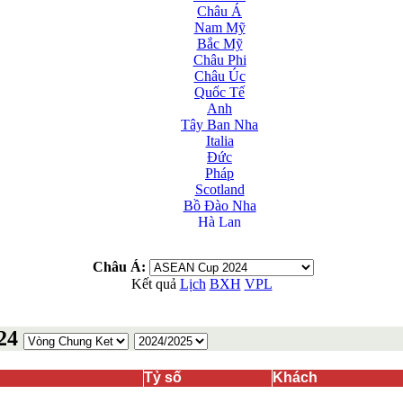
Châu Á
Nam Mỹ
Bắc Mỹ
Châu Phi
Châu Úc
Quốc Tế
Anh
Tây Ban Nha
Italia
Đức
Pháp
Scotland
Bồ Đào Nha
Hà Lan
Nga
Albania
Châu Á:
Andorra
Kết quả
Lịch
BXH
VPL
Armenia
Azerbaijan
Ba Lan
24
Belarus
Bosnia-Herzgovina
Bulgary
Tỷ số
Khách
Bắc Ireland
Bắc Macedonia