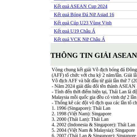
Kết quả ASEAN Cup 2024
Kết quả Bóng Đá Nữ Asiad 16
Kết quả Cúp U23 Vùng Vịnh
Kết quả U19 Châu Á
Kết quả VCK Nữ Châu Á
THÔNG TIN GIẢI ASEAN
Vòng chung kết giải Vô địch bóng đá Đôn
(AFF) tổ chức với chu kỳ 2 năm/lần. Giải lầ
Vô địch AFF và bắt đầu từ giải lần thứ 7 (
- Năm 2024 giải đấu đổi tên thành ASEAN M
- Tính đến thời điểm hiện tại, Thái Lan là đ
Malaysia mỗi quốc gia đều có vinh dự 2 lần 
- Thống kê các đội vô địch qua các lần tổ 
1. 1996 (Singapore): Thái Lan
2. 1998 (Việt Nam): Singapore
3. 2000 (Thái Lan): Thái Lan
4. 2002 (Indonesia & Singapore): Thái Lan
5. 2004 (Việt Nam & Malaysia): Singapore
6. 2007 (Thái Lan & Singapore): Singapore