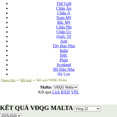
Thế Giới
Châu Âu
Châu Á
Nam Mỹ
Bắc Mỹ
Châu Phi
Châu Úc
Quốc Tế
Anh
Tây Ban Nha
Italia
Đức
Pháp
Scotland
Bồ Đào Nha
Hà Lan
Nga
Trang chủ
»
Kết quả
»
Kết quả VĐQG Malta
Albania
Malta:
Andorra
Kết quả
Lịch
BXH
VPL
Armenia
Azerbaijan
Ba Lan
KẾT QUẢ VĐQG MALTA
Belarus
Bosnia-Herzgovina
Bulgary