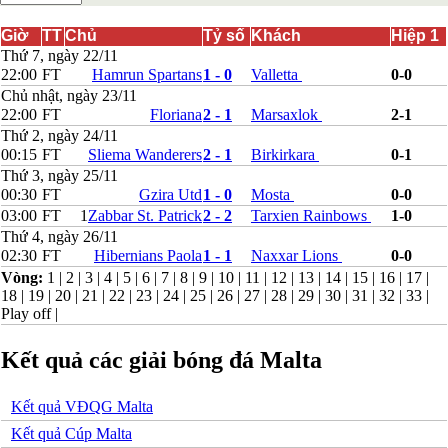
Bắc Ireland
Bắc Macedonia
Giờ
TT
Chủ
Tỷ số
Khách
Hiệp 1
Bỉ
Thứ 7, ngày 22/11
Croatia
22:00
FT
Hamrun Spartans
1 - 0
Valletta
0-0
Estonia
Chủ nhật, ngày 23/11
Georgia
22:00
FT
Floriana
2 - 1
Marsaxlok
2-1
Gibralta
Thứ 2, ngày 24/11
Hungary
00:15
FT
Sliema Wanderers
2 - 1
Birkirkara
0-1
Hy Lạp
Thứ 3, ngày 25/11
Iceland
00:30
FT
Gzira Utd
1 - 0
Mosta
0-0
Ireland
Israel
03:00
FT
1
Zabbar St. Patrick
2 - 2
Tarxien Rainbows
1-0
Kazakhstan
Thứ 4, ngày 26/11
Kosovo
02:30
FT
Hibernians Paola
1 - 1
Naxxar Lions
0-0
Latvia
Vòng:
1
|
2
|
3
|
4
|
5
|
6
|
7
|
8
|
9
|
10
|
11
|
12
|
13
|
14
|
15
|
16
|
17
|
Liechtenstein
18
|
19
|
20
|
21
|
22
|
23
|
24
|
25
|
26
|
27
|
28
|
29
|
30
|
31
|
32
|
33
|
Lithuania
Play off
|
Luxembourg
Malta
Kết quả các giải bóng đá Malta
Moldova
Montenegro
Na Uy
Kết quả VĐQG Malta
Phần Lan
Rumany
Kết quả Cúp Malta
San Marino