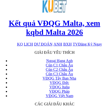
Kết quả VĐQG Malta, xem
kqbd Malta 2026
KQ
LICH
DỰ ĐOÁN
ANH
BXH
TV
Đăng Ký Ngay
x
GIẢI ĐẤU YÊU THÍCH
Ngoại Hạng Anh
Cúp C1 Châu Âu
Cúp C2 Châu Âu
Cúp C3 Châu Âu
VĐQG Tây Ban Nha
VĐQG Đức
VĐQG Italia
VĐQG Pháp
VĐQG Việt Nam
CÁC GIẢI ĐẤU KHÁC