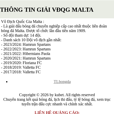
Serbia
THÔNG TIN GIẢI VĐQG MALTA
Slovakia
Slovenia
Séc
Vô Địch Quốc Gia Malta :
Síp
- Là giải đấu bóng đá chuyên nghiệp cấp cao nhất thuộc liên đoàn
Thổ Nhĩ Kỳ
bóng đá Malta. Được tổ chức lần đầu tiên năm 1909.
Thụy Sỹ
- Số đội tham dự: 14 đội.
Thụy Điển
- Danh sách 10 Đội vô địch gần nhất:
Ukraina
- 2023/2024: Hamrun Spartans
Wales
- 2022/2023: Hamrun Spartans
Áo
- 2021/2022: Hibernians Paola
Đan Mạch
- 2020/2021: Hamrun Spartans
Đảo Faroe
- 2019/2020: Floriana FC
Australia
- 2018/2019: Valletta FC
Nhật Bản
- 2017/2018: Valletta FC
Hàn Quốc
Trung Quốc
x
TLbongda
Arập Xêút
Bahrain
Campuchia
Copyright © 2026 by kubet. All rights reserved
Hồng Kông
Chuyên trang kết quả bóng đá, lịch thi đấu, tỷ lệ bóng đá, xem trục
Indonesia
tuyến trận đấu cực nhanh và chính xác nhất.
Iran
Iraq
LIÊN HỆ QUẢNG CÁO: