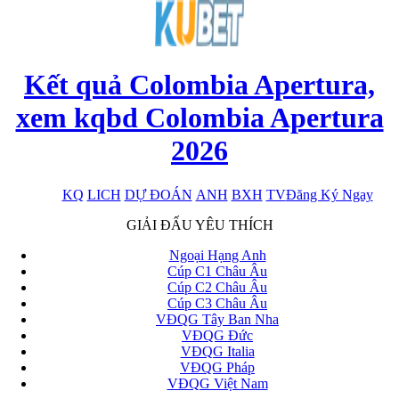
Kết quả Colombia Apertura,
xem kqbd Colombia Apertura
2026
KQ
LICH
DỰ ĐOÁN
ANH
BXH
TV
Đăng Ký Ngay
x
GIẢI ĐẤU YÊU THÍCH
Ngoại Hạng Anh
Cúp C1 Châu Âu
Cúp C2 Châu Âu
Cúp C3 Châu Âu
VĐQG Tây Ban Nha
VĐQG Đức
VĐQG Italia
VĐQG Pháp
VĐQG Việt Nam