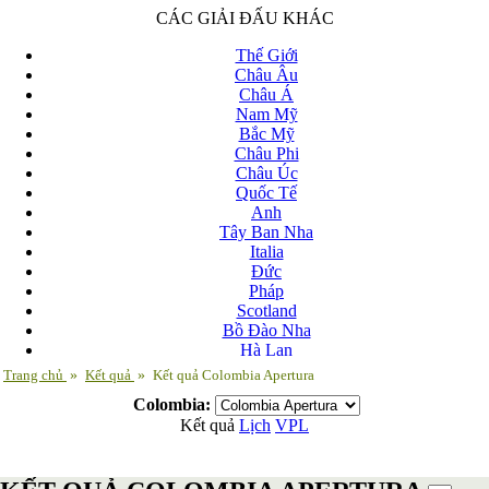
CÁC GIẢI ĐẤU KHÁC
Thế Giới
Châu Âu
Châu Á
Nam Mỹ
Bắc Mỹ
Châu Phi
Châu Úc
Quốc Tế
Anh
Tây Ban Nha
Italia
Đức
Pháp
Scotland
Bồ Đào Nha
Hà Lan
Nga
Trang chủ
»
Kết quả
»
Kết quả Colombia Apertura
Albania
Colombia:
Andorra
Kết quả
Lịch
VPL
Armenia
Azerbaijan
Ba Lan
Belarus