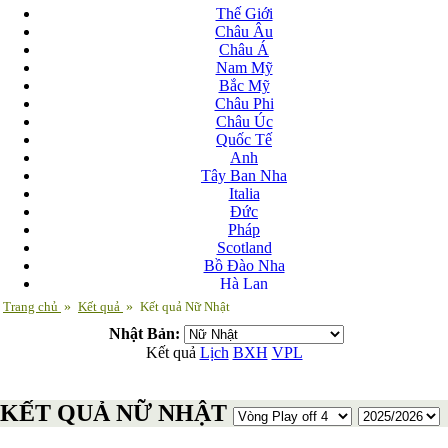
Thế Giới
Châu Âu
Châu Á
Nam Mỹ
Bắc Mỹ
Châu Phi
Châu Úc
Quốc Tế
Anh
Tây Ban Nha
Italia
Đức
Pháp
Scotland
Bồ Đào Nha
Hà Lan
Nga
Trang chủ
»
Kết quả
»
Kết quả Nữ Nhật
Albania
Nhật Bản:
Andorra
Kết quả
Lịch
BXH
VPL
Armenia
Azerbaijan
Ba Lan
KẾT QUẢ NỮ NHẬT
Belarus
Bosnia-Herzgovina
Bulgary