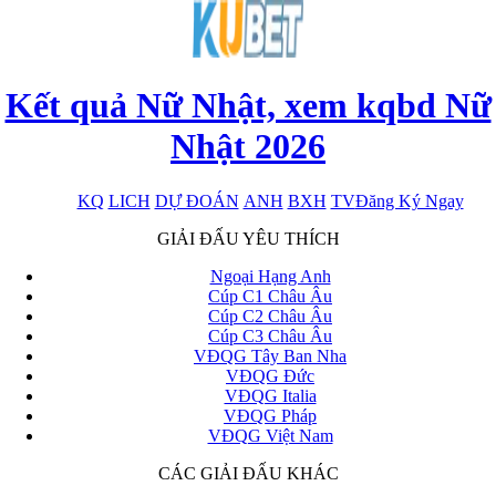
Kết quả Nữ Nhật, xem kqbd Nữ
Nhật 2026
KQ
LICH
DỰ ĐOÁN
ANH
BXH
TV
Đăng Ký Ngay
x
GIẢI ĐẤU YÊU THÍCH
Ngoại Hạng Anh
Cúp C1 Châu Âu
Cúp C2 Châu Âu
Cúp C3 Châu Âu
VĐQG Tây Ban Nha
VĐQG Đức
VĐQG Italia
VĐQG Pháp
VĐQG Việt Nam
CÁC GIẢI ĐẤU KHÁC