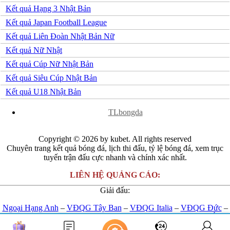
Kết quả Hạng 3 Nhật Bản
Serbia
Slovakia
Kết quả Japan Football League
Slovenia
Kết quả Liên Đoàn Nhật Bản Nữ
Séc
Síp
Kết quả Nữ Nhật
Thổ Nhĩ Kỳ
Kết quả Cúp Nữ Nhật Bản
Thụy Sỹ
Thụy Điển
Kết quả Siêu Cúp Nhật Bản
Ukraina
Kết quả U18 Nhật Bản
Wales
Áo
x
Đan Mạch
TLbongda
Đảo Faroe
Australia
Nhật Bản
Copyright © 2026 by kubet. All rights reserved
Hàn Quốc
Chuyên trang kết quả bóng đá, lịch thi đấu, tỷ lệ bóng đá, xem trục
Trung Quốc
tuyến trận đấu cực nhanh và chính xác nhất.
Arập Xêút
LIÊN HỆ QUẢNG CÁO:
Bahrain
Campuchia
Giải đấu:
Hồng Kông
Indonesia
Ngoại Hạng Anh
–
VĐQG Tây Ban
–
VĐQG Italia
–
VĐQG Đức
–
Iran
VĐQG Pháp
–
Champions League
-
Euro 2024
-
U23 Châu Á
Iraq