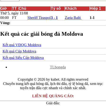
Bắc Ireland
Bắc Macedonia
Giờ
TT
Chủ
Tỷ số
Khách
Hiệp 1
Bỉ
Thứ 5, ngày 11/08
Croatia
00:00
FT
Sheriff Tiraspol
3 - 1
Zaria Balti
1-1
Estonia
Vòng:
Georgia
Gibralta
Kết quả các giải bóng đá Moldova
Hungary
Hy Lạp
Iceland
Kết quả VĐQG Moldova
Ireland
Israel
Kết quả Cúp Moldova
Kazakhstan
Kết quả Siêu Cúp Moldova
Kosovo
Latvia
x
TLbongda
Liechtenstein
Lithuania
Luxembourg
Copyright © 2026 by kubet. All rights reserved
Malta
Chuyên trang kết quả bóng đá, lịch thi đấu, tỷ lệ bóng đá, xem trục
Moldova
tuyến trận đấu cực nhanh và chính xác nhất.
Montenegro
Na Uy
LIÊN HỆ QUẢNG CÁO:
Phần Lan
Rumany
Giải đấu:
San Marino