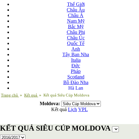
Thế Giới
Châu Âu
Châu Á
Nam Mỹ
Bắc Mỹ
Châu Phi
Châu Úc
Quốc Tế
Anh
Tây Ban Nha
Italia
Đức
Pháp
Scotland
Bồ Đào Nha
Hà Lan
Nga
Trang chủ
»
Kết quả
»
Kết quả Siêu Cúp Moldova
Albania
Moldova:
Andorra
Kết quả
Lịch
VPL
Armenia
Azerbaijan
Ba Lan
KẾT QUẢ SIÊU CÚP MOLDOVA
Belarus
Bosnia-Herzgovina
Bulgary