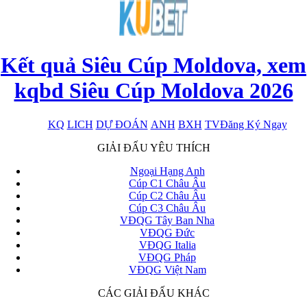
Kết quả Siêu Cúp Moldova, xem
kqbd Siêu Cúp Moldova 2026
KQ
LICH
DỰ ĐOÁN
ANH
BXH
TV
Đăng Ký Ngay
x
GIẢI ĐẤU YÊU THÍCH
Ngoại Hạng Anh
Cúp C1 Châu Âu
Cúp C2 Châu Âu
Cúp C3 Châu Âu
VĐQG Tây Ban Nha
VĐQG Đức
VĐQG Italia
VĐQG Pháp
VĐQG Việt Nam
CÁC GIẢI ĐẤU KHÁC