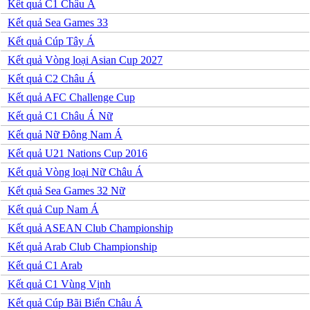
Kết quả C1 Châu Á
Serbia
Kết quả Sea Games 33
Slovakia
Slovenia
Kết quả Cúp Tây Á
Séc
Kết quả Vòng loại Asian Cup 2027
Síp
Thổ Nhĩ Kỳ
Kết quả C2 Châu Á
Thụy Sỹ
Kết quả AFC Challenge Cup
Thụy Điển
Ukraina
Kết quả C1 Châu Á Nữ
Wales
Kết quả Nữ Đông Nam Á
Áo
Đan Mạch
Kết quả U21 Nations Cup 2016
Đảo Faroe
Kết quả Vòng loại Nữ Châu Á
Australia
Nhật Bản
Kết quả Sea Games 32 Nữ
Hàn Quốc
Kết quả Cup Nam Á
Trung Quốc
Arập Xêút
Kết quả ASEAN Club Championship
Bahrain
Kết quả Arab Club Championship
Campuchia
Hồng Kông
Kết quả C1 Arab
Indonesia
Kết quả C1 Vùng Vịnh
Iran
Iraq
Kết quả Cúp Bãi Biển Châu Á