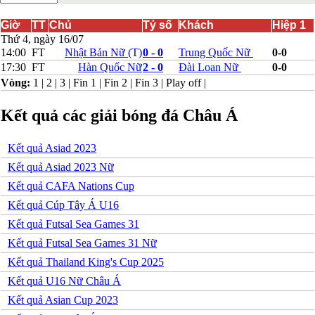
Bắc Ireland
Bắc Macedonia
Giờ
TT
Chủ
Tỷ số
Khách
Hiệp 1
Bỉ
Thứ 4, ngày 16/07
Croatia
14:00
FT
Nhật Bản Nữ
(T)
0 - 0
Trung Quốc Nữ
0-0
Estonia
17:30
FT
Hàn Quốc Nữ
2 - 0
Đài Loan Nữ
0-0
Georgia
Vòng:
1
|
2
|
3
|
Fin 1
|
Fin 2
|
Fin 3
|
Play off
|
Gibralta
Hungary
Kết quả các giải bóng đá Châu Á
Hy Lạp
Iceland
Ireland
Kết quả Asiad 2023
Israel
Kazakhstan
Kết quả Asiad 2023 Nữ
Kosovo
Kết quả CAFA Nations Cup
Latvia
Liechtenstein
Kết quả Cúp Tây Á U16
Lithuania
Kết quả Futsal Sea Games 31
Luxembourg
Malta
Kết quả Futsal Sea Games 31 Nữ
Moldova
Kết quả Thailand King's Cup 2025
Montenegro
Na Uy
Kết quả U16 Nữ Châu Á
Phần Lan
Kết quả Asian Cup 2023
Rumany
San Marino