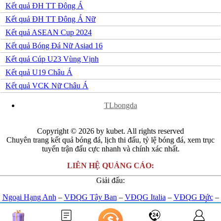
Kết quả ĐH TT Đông Á
Kết quả ĐH TT Đông Á Nữ
Kết quả ASEAN Cup 2024
Kết quả Bóng Đá Nữ Asiad 16
Kết quả Cúp U23 Vùng Vịnh
Kết quả U19 Châu Á
Kết quả VCK Nữ Châu Á
x
TLbongda
Copyright © 2026 by kubet. All rights reserved
Chuyên trang kết quả bóng đá, lịch thi đấu, tỷ lệ bóng đá, xem trục
tuyến trận đấu cực nhanh và chính xác nhất.
LIÊN HỆ QUẢNG CÁO:
Giải đấu:
Ngoại Hạng Anh
–
VĐQG Tây Ban
–
VĐQG Italia
–
VĐQG Đức
–
VĐQG Pháp
–
Champions League
-
Euro 2024
-
U23 Châu Á