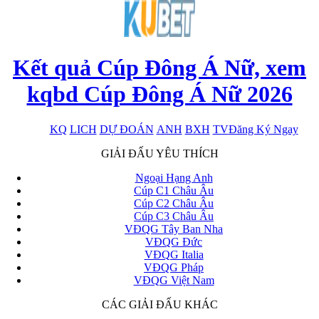
Kết quả Cúp Đông Á Nữ, xem
kqbd Cúp Đông Á Nữ 2026
KQ
LICH
DỰ ĐOÁN
ANH
BXH
TV
Đăng Ký Ngay
x
GIẢI ĐẤU YÊU THÍCH
Ngoại Hạng Anh
Cúp C1 Châu Âu
Cúp C2 Châu Âu
Cúp C3 Châu Âu
VĐQG Tây Ban Nha
VĐQG Đức
VĐQG Italia
VĐQG Pháp
VĐQG Việt Nam
CÁC GIẢI ĐẤU KHÁC