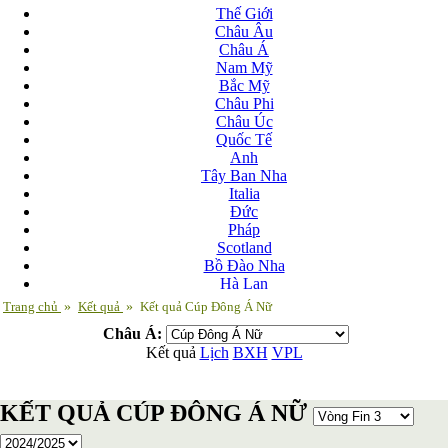
Thế Giới
Châu Âu
Châu Á
Nam Mỹ
Bắc Mỹ
Châu Phi
Châu Úc
Quốc Tế
Anh
Tây Ban Nha
Italia
Đức
Pháp
Scotland
Bồ Đào Nha
Hà Lan
Nga
Trang chủ
»
Kết quả
»
Kết quả Cúp Đông Á Nữ
Albania
Châu Á:
Andorra
Kết quả
Lịch
BXH
VPL
Armenia
Azerbaijan
Ba Lan
KẾT QUẢ CÚP ĐÔNG Á NỮ
Belarus
Bosnia-Herzgovina
Bulgary