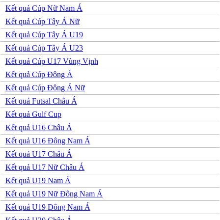
Jordan
Kết quả Cúp Nữ Nam Á
Kuwait
Lao
Kết quả Cúp Tây Á Nữ
Lebanon
Kết quả Cúp Tây Á U19
Malaysia
New Zealand
Kết quả Cúp Tây Á U23
Oman
Kết quả Cúp U17 Vùng Vịnh
Qatar
Singapore
Kết quả Cúp Đông Á
Tajikistan
Kết quả Cúp Đông Á Nữ
Thái Lan
UAE
Kết quả Futsal Châu Á
Uzbekistan
Kết quả Gulf Cup
Việt Nam
Yemen
Kết quả U16 Châu Á
Ấn độ
Kết quả U16 Đông Nam Á
Argentina
Brazil
Kết quả U17 Châu Á
Bolivia
Kết quả U17 Nữ Châu Á
Chi Lê
Colombia
Kết quả U19 Nam Á
Ecuador
Kết quả U19 Nữ Đông Nam Á
Paraguay
Peru
Kết quả U19 Đông Nam Á
Uruguay